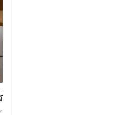
0
آ
اگ