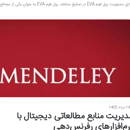
بوبیت رول فوم EVA در صنایع مختلف رول فوم EVA به عنوان یکی از مصالح پرکاربرد در صنایع مختلف…
1 مرداد 1405
دیریت منابع مطالعاتی دیجیتال با
رم‌افزارهای رفرنس‌دهی