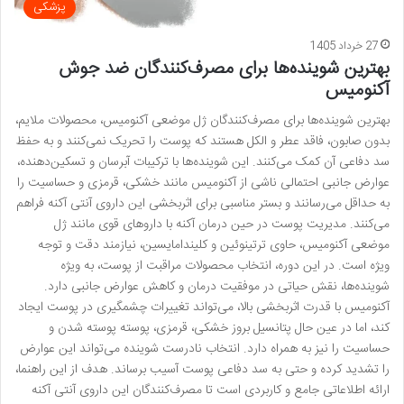
پزشکی
27 خرداد 1405
بهترین شوینده‌ها برای مصرف‌کنندگان ضد جوش
آکنومیس
بهترین شوینده‌ها برای مصرف‌کنندگان ژل موضعی آکنومیس، محصولات ملایم،
بدون صابون، فاقد عطر و الکل هستند که پوست را تحریک نمی‌کنند و به حفظ
سد دفاعی آن کمک می‌کنند. این شوینده‌ها با ترکیبات آبرسان و تسکین‌دهنده،
عوارض جانبی احتمالی ناشی از آکنومیس مانند خشکی، قرمزی و حساسیت را
به حداقل می‌رسانند و بستر مناسبی برای اثربخشی این داروی آنتی آکنه فراهم
می‌کنند. مدیریت پوست در حین درمان آکنه با داروهای قوی مانند ژل
موضعی آکنومیس، حاوی ترتینوئین و کلیندامایسین، نیازمند دقت و توجه
ویژه است. در این دوره، انتخاب محصولات مراقبت از پوست، به ویژه
شوینده‌ها، نقش حیاتی در موفقیت درمان و کاهش عوارض جانبی دارد.
آکنومیس با قدرت اثربخشی بالا، می‌تواند تغییرات چشمگیری در پوست ایجاد
کند، اما در عین حال پتانسیل بروز خشکی، قرمزی، پوسته پوسته شدن و
حساسیت را نیز به همراه دارد. انتخاب نادرست شوینده می‌تواند این عوارض
را تشدید کرده و حتی به سد دفاعی پوست آسیب برساند. هدف از این راهنما،
ارائه اطلاعاتی جامع و کاربردی است تا مصرف‌کنندگان این داروی آنتی آکنه