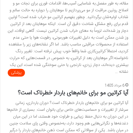
مقاله، به طور مفصل به شناسایی آسیب‌ها، اقدامات فوری برای نجات مو و
اصلاح روتین مراقبت از مو می‌پردازیم تا موهایتان را دوباره به حالت سالم و
شاداب اولیه‌شان برگردانید. چطور بفهمیم کراتین مو خراب شده است؟ اولین
قدم برای رفع مشکل، شناخت دقیق آن است. اینکه موهایتان بعد از کراتین
دچار وز شده‌اند، لزوماً به معنای خراب شدن کراتین نیست. گاهی اوقات، این
وز شدن ممکن است به دلیل تغییرات هورمونی، رطوبت هوا یا حتی عدم
استفاده از محصولات مراقبتی مناسب باشد. اما اگر نشانه‌های زیر را مشاهده
کردید، احتمالاً کراتین‌کاری شما واقعاً خوب پیش نرفته است: تغییر رنگ
ناخواسته:اگر موهایتان بعد از کراتین، به خصوص در قسمت‌هایی که حرارت
بیشتری دیده‌اند، دچار زردی، نارنجی یا حتی سوختگی شده است، این یک
نشانه …
پزشکی
6 مرداد 1405
آیا کراتین مو برای خانم‌های باردار خطرناک است؟
آیا کراتین مو برای خانم‌های باردار خطرناک است؟ دوران بارداری، زمانی
سرشار از تغییرات و حساسیت‌های خاص برای بانوان است. بسیاری از خانم‌ها
در این دوران به دنبال حفظ زیبایی و طراوت خود هستند، اما در این میان
دغدغه‌ها و نگرانی‌هایی هم وجود دارد، به‌خصوص وقتی پای سلامت جنین
در میان باشد. یکی از سوالاتی که ممکن است ذهن خانم‌های باردار را درگیر