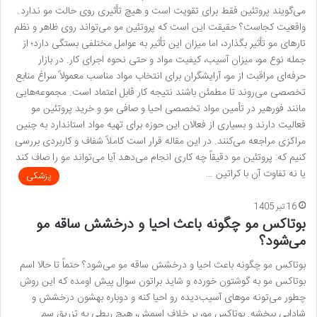
می‌گویند پروتئین فقط برای تقویت است و هیچ تأثیری روی حالت مو ندارد.
واقعیت کجاست؟ حقیقت این است که پروتئین مو می‌تواند روی ظاهر و نظم
تارهای مو تأثیر بگذارد، اما میزان این تأثیر به عوامل مختلفی بستگی دارد؛ از
جمله نوع مو، میزان آسیب، کیفیت مواد و حتی نحوه اجرای کار. در بازار
حرفه‌ای مراقبت از مو، آرایشگران برای انتخاب مواد مناسب معمولاً سراغ منابع
تخصصی می‌روند تا مطمئن باشند نتیجه کار قابل اعتماد است. مجموعه‌هایی
مانند فورهیر در تأمین مواد تخصصی احیا و صافی مو و خرید پروتئین مو
فعالیت دارند و بسیاری از فعالان این حوزه برای تهیه مواد استاندارد به چنین
مراکزی مراجعه می‌کنند. در این مقاله قرار است کاملاً شفاف و کاربردی بررسی
کنیم که: پروتئین مو دقیقاً چه کاری انجام می‌دهد آیا می‌تواند مو را صاف کند
یا نه تفاوت آن با کراتین …
پزشکی
16 تیر 1405
بوتاکس مو چگونه باعث احیا و درخشش ساقه مو
می‌شود؟
بوتاکس مو چگونه باعث احیا و درخشش ساقه مو می‌شود؟ حتماً تا حالا اسم
بوتاکس مو به گوشتون خورده و شاید براتون سوال پیش اومده که این روش
چطور می‌تونه موهای آسیب‌دیده رو احیا کنه و دوباره بهشون درخشش و
شادابی ببخشه. بوتاکس مو، بر خلاف اسمش، هیچ ربطی به تزریق سم