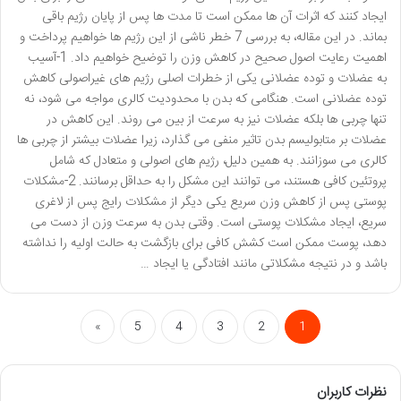
ایجاد کنند که اثرات آن ها ممکن است تا مدت ها پس از پایان رژیم باقی
بماند. در این مقاله، به بررسی 7 خطر ناشی از این رژیم ها خواهیم پرداخت و
اهمیت رعایت اصول صحیح در کاهش وزن را توضیح خواهیم داد. 1-آسیب
به عضلات و توده عضلانی یکی از خطرات اصلی رژیم های غیراصولی کاهش
توده عضلانی است. هنگامی که بدن با محدودیت کالری مواجه می شود، نه
تنها چربی ها بلکه عضلات نیز به سرعت از بین می روند. این کاهش در
عضلات بر متابولیسم بدن تاثیر منفی می گذارد، زیرا عضلات بیشتر از چربی ها
کالری می سوزانند. به همین دلیل، رژیم های اصولی و متعادل که شامل
پروتئین کافی هستند، می توانند این مشکل را به حداقل برسانند. 2-مشکلات
پوستی پس از کاهش وزن سریع یکی دیگر از مشکلات رایج پس از لاغری
سریع، ایجاد مشکلات پوستی است. وقتی بدن به سرعت وزن از دست می
دهد، پوست ممکن است کشش کافی برای بازگشت به حالت اولیه را نداشته
باشد و در نتیجه مشکلاتی مانند افتادگی یا ایجاد …
»
5
4
3
2
1
نظرات کاربران