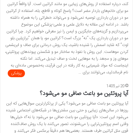
کند، درباره استفاده از روش‌های زیبایی مو مانند کراتین است. آیا واقعاً کراتین
مو برای خانم‌های باردار مضر است؟ پاسخ کوتاه و قاطع، بله، استفاده از کراتین
مو در دوران بارداری توصیه نمی‌شود و می‌تواند خطراتی را به همراه داشته
باشد. در ادامه این مقاله به دلایل علمی و علمی-پزشکی این موضوع
می‌پردازیم و گزینه‌های جایگزین و ایمن را نیز معرفی خواهیم کرد. چرا کراتین
مو در دوران بارداری یک “نه” بزرگ است؟ کراتین مو، یا همان “برازیلین بلو
اوت” که شاید اسمش را شنیده باشید، یک روش درمانی برای صاف و ابریشمی
کردن موهاست. این روش با نفوذ به ساختار مو و شکستن پیوندهای پروتئینی،
موهای وز و مجعد را به موهایی لخت و صاف تبدیل می‌کند. اما نکته
اینجاست که مواد شیمیایی به کار رفته در این فرآیند، به‌خصوص ماده‌ای به
نام فرمالدئید، می‌توانند برای …
پزشکی
20 تیر 1405
آیا پروتئین مو باعث صافی مو می‌شود؟
آیا پروتئین مو باعث صافی مو می‌شود؟ یکی از پرتکرارترین سوال‌هایی که این
روزها در سالن‌های زیبایی و حتی بین مشتری‌ها در شبکه‌های اجتماعی شنیده
می‌شود این است: «آیا پروتئین مو باعث صافی مو می‌شود یا نه؟» خیلی‌ها
وقتی اسم پروتئین‌تراپی را می‌شنوند، تصور می‌کنند با یک روش صاف‌کننده
قوی مثل کراتین طرف هستند. بعضی‌ها هم دقیقاً برعکس فکر می‌کنند و