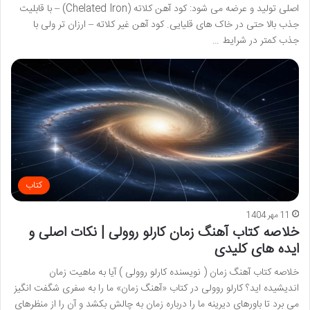
اصلی تولید و عرضه می شود: کود آهن کلاته (Chelated Iron) – با قابلیت
جذب بالا حتی در خاک های قلیایی. کود آهن غیر کلاته – ارزان تر ولی با
جذب کمتر در شرایط …
کتاب
11 مهر 1404
خلاصه کتاب آهنگ زمان کارلو روولی | نکات اصلی و
ایده های کلیدی
خلاصه کتاب آهنگ زمان ( نویسنده کارلو روولی ) آیا به ماهیت زمان
اندیشیده اید؟ کارلو روولی در کتاب «آهنگ زمان» ما را به سفری شگفت انگیز
می برد تا باورهای دیرینه ما را درباره زمان به چالش بکشد و آن را از منظرهای