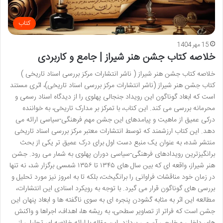
کتاب
15 مهر 1404
خلاصه کتاب جشن هنر شیراز | جامع و کاربردی
خلاصه کتاب جشن هنر شیراز ( ناشر انتشارات مرکز بررسی اسناد تاریخی )
کتاب جشن هنر شیراز (ناشر انتشارات مرکز بررسی اسناد تاریخی)، اثری مستند
است که ابعاد گوناگون این رویداد جنجالی پهلوی را از دیدگاه اسناد رسمی و
محرمانه بررسی می کند. این کتاب، با تمرکز بر مدارک تاریخی، به خواننده
درکی عمیق از ماهیت و پیامدهای این جشن مهم فرهنگی-سیاسی ارائه می
دهد. این کتاب ارزشمند که توسط انتشارات معتبر مرکز بررسی اسناد تاریخی
منتشر شده، به عنوان یک منبع دست اول برای درک عمیق تر یکی از بحث
برانگیزترین رویدادهای فرهنگی-سیاسی دوران پهلوی به شمار می رود. جشن
هنر شیراز، واقعه ای که بین سال های ۱۳۴۵ تا ۱۳۵۶ شمسی برگزار شد، نه تنها
در زمان خود مناقشات فراوانی را برانگیخت، بلکه تا به امروز نیز مورد تحلیل و
بررسی های گوناگون قرار می گیرد. با توجه به رویکرد اسنادی این انتشارات،
مطالعه این اثر به مثابه گشودن پنجره ای به سوی ناگفته ها و ابعاد پنهان این
جشن است که فراتر از تصاویر سطحی، به ریشه ها، اهداف، اجراها و واکنش