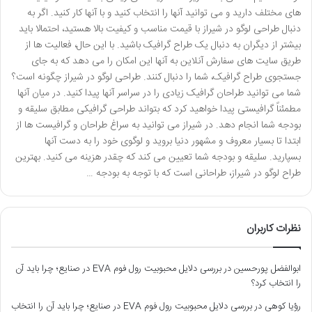
های مختلف دارید و می توانید آنها را انتخاب کنید و با آنها کار کنید. اگر به
دنبال طراحی لوگو در شیراز با قیمت مناسب و کیفیت بالا هستید، احتمالا باید
بیشتر از دیگران به دنبال یک طراح گرافیک باشید. با این حال، فعالیت ها از
طریق سایت های سفارش آنلاین به آنها این امکان را می دهد که به جای
جستجوی طراح گرافیک، شما را دنبال کنند. طراحی لوگو در شیراز چگونه است؟
شما می توانید طراحان گرافیک زیادی را در سراسر آنها پیدا کنید. در میان آنها
مطمئناً گرافیستی پیدا خواهید کرد که بتواند طراحی گرافیکی مطابق سلیقه و
بودجه شما انجام دهد. در شیراز می توانید به سراغ طراحان و گرافیست ها از
ابتدا تا بسیار معروف و مشهور دنیا بروید و لوگوی خود را به دست آنها
بسپارید. سلیقه و بودجه شما تعیین می کند که چقدر هزینه می کنید. بهترین
طراح لوگو در شیراز، طراحانی است که با توجه به بودجه …
نظرات کاربران
ابوالفضل پورحسین
در
بررسی دلایل محبوبیت رول فوم EVA در صنایع؛ چرا باید آن
را انتخاب کرد؟
رؤیا کوهی
در
بررسی دلایل محبوبیت رول فوم EVA در صنایع؛ چرا باید آن را انتخاب