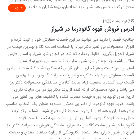
های داخلی و خارجی آن می پردازد. این مقاله با ارائه خلاصه ای تحلیلی از
محتوای کتاب جشن هنر شیراز، به مخاطبان، پژوهشگران و علاقه …
عمومی
7 اردیبهشت 1403
ادرس فروش قهوه گانودرما در شیراز
چنانچه قصد را دارید می توانید در این قسمت سفارش خود را ثبت کرده و
انواع محصولات بی نظیر دکتر بیز را با ضمانت اصالت کالا و بهترین قیمت در
شیراز تحویل بگیرید. تفاوتی ندارد که شما در کجای شهر شیراز و استان فارس
ساکن باشید.چنانچه در شهر شیراز ،داراب ،فسا ،ممسنی ،جهرم، لارستان،
استهبان، مرودشت و هر کجای استان فارس که ساکن باشید کافیست تا از این
قسمت سفارش خود را ثبت کرده و انواع محصولات گانودرما را با بهترین
قیمت تهیه کنید. با تخفیف زیاد سایت کالامان نمایندگی محصولات دکتر بیز
می باشد و کلیه محصولات ارائه شده از برند دکتر بیز در این سایت دارای
تاریخ های تولید به روز و قیمت مصرف کننده با تخفیف های بی نظیر می
باشد. خرید قهوه گانودرما از دکتر بیز ممکن است به عنوان یک انتخاب مناسب
برای همکاران و همراهان کاری در محیط کار مطرح شود . شما می توانید با
خیال راحت قهوه گانودرما اصلی را از این سایت تهیه کنید. قیمت قهوه
گانودرما در شیراز سایت کالا مال به عنوان نمایندگی فروش محصولات دکتر بیز
انواع در شیراز دارای نماد اعتماد الکترونیکی از وزارت صنعت معدن و تجارت