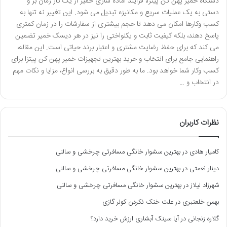
دستگاه خمیر پهن کن پیتزا، فرآیند آماده سازی خمیر از یک کار زمان بر و
دستی به یک عملیات سریع و مکانیزه تبدیل می شود. این تغییر نه تنها به
کسب وکارها امکان می دهد تا حجم بیشتری از سفارشات را در زمان کمتری
پاسخ دهند، بلکه کیفیت ثابت و یکنواختی را نیز در هر دیسک خمیر تضمین
می کند که برای حفظ رضایت مشتری و اعتبار برند حیاتی است. این مقاله،
راهنمایی جامع برای انتخاب و خرید بهترین تجهیزات خمیر پهن کن پیتزا برای
کسب وکار شما خواهد بود. ما به طور دقیق به بررسی انواع، مزایا و نکات مهم
در انتخاب و …
نظرات کاربران
کامیار هادی
در
بهترین سشوار خانگی مسافرتی چرخشی و سالنی
دینار نعمتی
در
بهترین سشوار خانگی مسافرتی چرخشی و سالنی
شهرزاد لیلاز
در
بهترین سشوار خانگی مسافرتی چرخشی و سالنی
بهمن خلعتبری
در
علت خنک نکردن کولر گازی
گلاره زنجانی
در
آیا سینک آبشاری ارزش خرید دارد؟