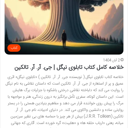
کتاب
2 آبان 1404
خلاصه کامل کتاب تابلوی نیگل | جی. آر. آر. تالکین
خلاصه کتاب تابلوی نیگل ( نویسنده جی. آر. آر. تالکین ) «تابلوی نیگل» اثری
عمیق و پر از استعاره از جی. آر. آر. تالکین است که داستان نقاشی به نام نیگل
را روایت می کند که دلباخته نقاشی درختی باشکوه با جزئیات برگ هایش
است. این داستان کوتاه، سفری تأمل برانگیز به درون زندگی، هنر و مواجهه با
مرگ را پیش روی خواننده قرار می دهد و مفاهیم بنیادین هستی را در بستر
روایتی ساده و دلنشین واکاوی می کند. در دنیای ادبیات، نام جی. آر. آر.
تالکین (J.R.R. Tolkien) بیش از هر چیز با حماسه های بی نظیر سرزمین
میانه، یعنی «ارباب حلقه ها» و «هابیت» گره خورده است. آثاری که جهانی