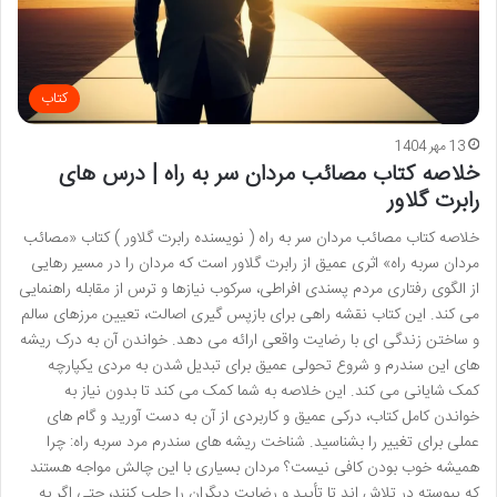
کتاب
13 مهر 1404
خلاصه کتاب مصائب مردان سر به راه | درس های
رابرت گلاور
خلاصه کتاب مصائب مردان سر به راه ( نویسنده رابرت گلاور ) کتاب «مصائب
مردان سربه راه» اثری عمیق از رابرت گلاور است که مردان را در مسیر رهایی
از الگوی رفتاری مردم پسندی افراطی، سرکوب نیازها و ترس از مقابله راهنمایی
می کند. این کتاب نقشه راهی برای بازپس گیری اصالت، تعیین مرزهای سالم
و ساختن زندگی ای با رضایت واقعی ارائه می دهد. خواندن آن به درک ریشه
های این سندرم و شروع تحولی عمیق برای تبدیل شدن به مردی یکپارچه
کمک شایانی می کند. این خلاصه به شما کمک می کند تا بدون نیاز به
خواندن کامل کتاب، درکی عمیق و کاربردی از آن به دست آورید و گام های
عملی برای تغییر را بشناسید. شناخت ریشه های سندرم مرد سربه راه: چرا
همیشه خوب بودن کافی نیست؟ مردان بسیاری با این چالش مواجه هستند
که پیوسته در تلاش اند تا تأیید و رضایت دیگران را جلب کنند، حتی اگر به