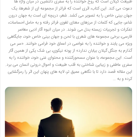
طبیعت گیلان است که روح خواننده را به سفری دلنشین در میان واژه ها
دعوت می کند. این کتاب، اثری است که فراتر از مجموعه ای از شعرها، یک
جهان بینی خاص را به تصویر می کشد. شعر، دریچه ای است به جهان درون
شاعر، جایی که کلمات از مرزهای معنای لغوی فراتر رفته و به حامل احساسات،
تفکرات و تجربیات زیسته بدل می شوند. در میان انبوه آثار ادبی معاصر
فارسی، برخی مجموعه های شعری با لحن و جهان بینی خاص خود، جایگاهی
ویژه می یابند و خواننده را به غواصی در اعماق خود فرامی خوانند. «سر می
گذارم به جنگل گیلان بیابان ندارد» از پونه نیکوی، بی شک یکی از همین آثار
است. این مجموعه، با عنوان مسحورکننده و محتوای غنی خود، خواننده را به
سفری عاطفی و زیبایی شناختی به قلب طبیعت و احوال درونی انسان می برد.
این مقاله قصد دارد تا با نگاهی عمیق تر، لایه های پنهان این اثر را رمزگشایی
کرده و به …