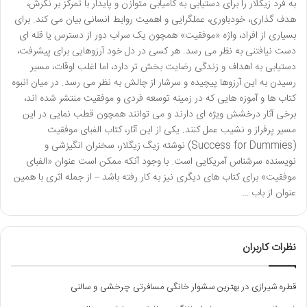
به فرد زیگلار را برای دستیابی به کامیابی متوازن و پایدار با تمرکز بر نگرش،
هدف گذاری، خودباوری، عملگرایی و اهمیت روابط انسانی بیان می کند. برای
بسیاری از افراد، واژه «موفقیت» همچون یک سراب دور از دسترس یا قله ای
دست نیافتنی به نظر می رسد. هر کسی در دل خود آرزوهایی برای پیشرفت،
دستیابی به اهداف و زندگی رضایت بخش تر دارد، اما اغلب اوقات، مسیر
رسیدن به این آرزوها پیچیده و سرشار از چالش به نظر می رسد. در میان انبوه
کتاب ها و آموزه هایی که در زمینه توسعه فردی و موفقیت منتشر شده اند،
برخی آثار درخشش ویژه ای دارند و می توانند همچون قطب نمایی در این
مسیر پرفراز و نشیب عمل کنند. یکی از این آثار، کتاب الفبای موفقیت
(Success for Dummies) نوشته زیگ زیگلار، سخنران انگیزشی و
نویسنده سرشناس آمریکایی است. با وجود آنکه ممکن است عنوان «الفبای
موفقیت» برای کتاب های دیگری نیز به کار رفته باشد – از جمله اثری با همین
عنوان از باب …
نظرات کاربران
قطره شیرازی
در
بهترین سشوار خانگی مسافرتی چرخشی و سالنی