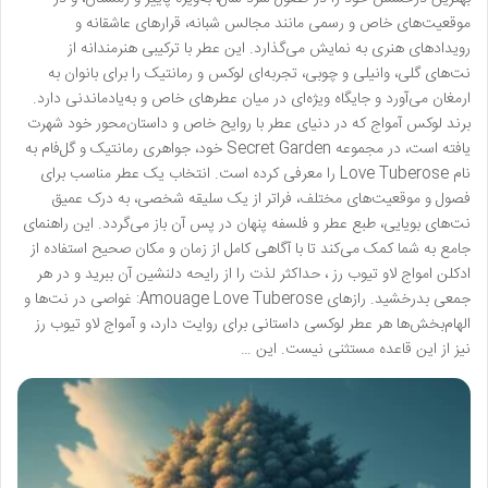
موقعیت‌های خاص و رسمی مانند مجالس شبانه، قرارهای عاشقانه و
رویدادهای هنری به نمایش می‌گذارد. این عطر با ترکیبی هنرمندانه از
نت‌های گلی، وانیلی و چوبی، تجربه‌ای لوکس و رمانتیک را برای بانوان به
ارمغان می‌آورد و جایگاه ویژه‌ای در میان عطرهای خاص و به‌یادماندنی دارد.
برند لوکس آمواج که در دنیای عطر با روایح خاص و داستان‌محور خود شهرت
یافته است، در مجموعه Secret Garden خود، جواهری رمانتیک و گل‌فام به
نام Love Tuberose را معرفی کرده است. انتخاب یک عطر مناسب برای
فصول و موقعیت‌های مختلف، فراتر از یک سلیقه شخصی، به درک عمیق
نت‌های بویایی، طبع عطر و فلسفه پنهان در پس آن باز می‌گردد. این راهنمای
جامع به شما کمک می‌کند تا با آگاهی کامل از زمان و مکان صحیح استفاده از
ادکلن امواج لاو تیوب رز ، حداکثر لذت را از رایحه دلنشین آن ببرید و در هر
جمعی بدرخشید. رازهای Amouage Love Tuberose: غواصی در نت‌ها و
الهام‌بخش‌ها هر عطر لوکسی داستانی برای روایت دارد، و آمواج لاو تیوب رز
نیز از این قاعده مستثنی نیست. این …