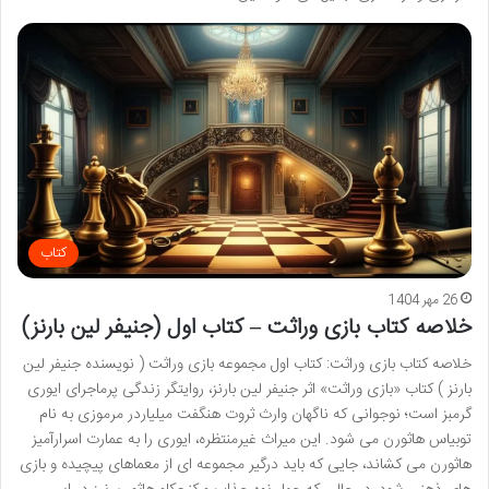
کتاب
26 مهر 1404
خلاصه کتاب بازی وراثت – کتاب اول (جنیفر لین بارنز)
خلاصه کتاب بازی وراثت: کتاب اول مجموعه بازی وراثت ( نویسنده جنیفر لین
بارنز ) کتاب «بازی وراثت» اثر جنیفر لین بارنز، روایتگر زندگی پرماجرای ایوری
گرمبز است؛ نوجوانی که ناگهان وارث ثروت هنگفت میلیاردر مرموزی به نام
توبیاس هاثورن می شود. این میراث غیرمنتظره، ایوری را به عمارت اسرارآمیز
هاثورن می کشاند، جایی که باید درگیر مجموعه ای از معماهای پیچیده و بازی