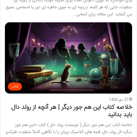
برای خواندن، که گویی دعوتی است برای تجربه دوباره زندگی از زاویه ای
متفاوت، جایی که هر کلمه، دریچه ای به سوی خاطره ای دور یا احساسی عمیق
می گشاید. این مقاله، برای کسانی …
کتاب
27 مهر 1404
خلاصه کتاب این هم جور دیگر | هر آنچه از رولد دال
باید بدانید
خلاصه کتاب این هم جور دیگر ( نویسنده رولد دال ) کتاب «این هم جور
دیگر» اثر رولد دال، قصه های کلاسیک پریان را با نگاهی کاملاً متفاوت، طنزآمیز