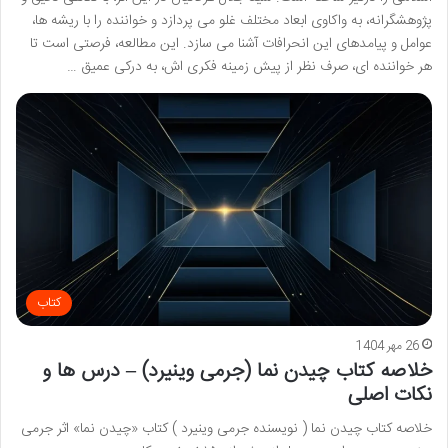
پژوهشگرانه، به واکاوی ابعاد مختلف غلو می پردازد و خواننده را با ریشه ها،
عوامل و پیامدهای این انحرافات آشنا می سازد. این مطالعه، فرصتی است تا
هر خواننده ای، صرف نظر از پیش زمینه فکری اش، به درکی عمیق …
کتاب
26 مهر 1404
خلاصه کتاب چیدن نما (جرمی وینیرد) – درس ها و
نکات اصلی
خلاصه کتاب چیدن نما ( نویسنده جرمی وینیرد ) کتاب «چیدن نما» اثر جرمی