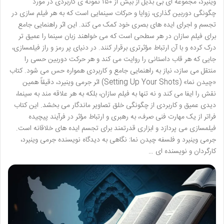
وینیرد، مجموعه ای بی بدیل از بیش از ۱۵۰ نمونه ی کاربردی در مورد
چگونگی دوربین گذاری، زوایا و حرکات سینمایی است که به هر فیلم سازی در
تجسم و اجرای ایده های بصری خود کمک می کند. این اثر راهنمایی جامع
برای فیلم سازان در هر سطحی است که می خواهند زبان سینما را عمیق تر
درک کرده و با آن ارتباط مؤثرتری برقرار کنند. در دنیای پر رمز و راز فیلمسازی،
جایی که هر قاب داستانی را روایت می کند و هر حرکت دوربین حسی را
منتقل می سازد، نیاز به راهنمایی جامع و کاربردی همواره حس می شود. کتاب
«چیدن نما» (Setting Up Your Shots) اثر جرمی وینیرد، دقیقاً همین
نقش را ایفا می کند و نه تنها به فیلم سازان، بلکه به هر علاقه مند به سینما،
دیدی عمیق و کاربردی از چگونگی خلق تصاویر ماندگار می بخشد. این کتاب
فراتر از یک مهارت فنی صرف، به رهبری و ارتباط مؤثر در فرآیند پیچیده
فیلمسازی می پردازد و ابزاری قدرتمند برای تجسم ایده های خلاقانه است.
جرمی وینیرد و فلسفه چیدن نما: نگاهی به دیدگاه نویسنده جرمی وینیرد،
کارگردان و نویسنده ای …