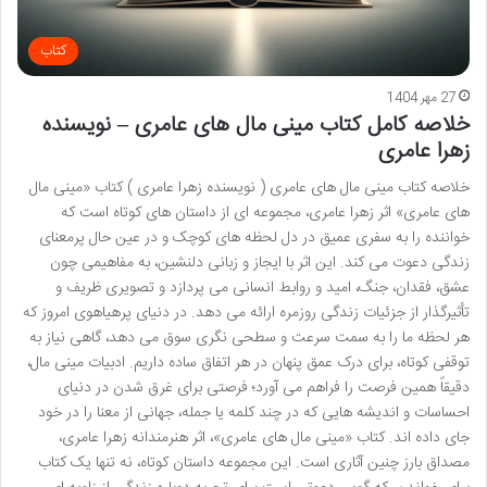
کتاب
27 مهر 1404
خلاصه کامل کتاب مینی مال های عامری – نویسنده
زهرا عامری
خلاصه کتاب مینی مال های عامری ( نویسنده زهرا عامری ) کتاب «مینی مال
های عامری» اثر زهرا عامری، مجموعه ای از داستان های کوتاه است که
خواننده را به سفری عمیق در دل لحظه های کوچک و در عین حال پرمعنای
زندگی دعوت می کند. این اثر با ایجاز و زبانی دلنشین، به مفاهیمی چون
عشق، فقدان، جنگ، امید و روابط انسانی می پردازد و تصویری ظریف و
تأثیرگذار از جزئیات زندگی روزمره ارائه می دهد. در دنیای پرهیاهوی امروز که
هر لحظه ما را به سمت سرعت و سطحی نگری سوق می دهد، گاهی نیاز به
توقفی کوتاه، برای درک عمق پنهان در هر اتفاق ساده داریم. ادبیات مینی مال،
دقیقاً همین فرصت را فراهم می آورد؛ فرصتی برای غرق شدن در دنیای
احساسات و اندیشه هایی که در چند کلمه یا جمله، جهانی از معنا را در خود
جای داده اند. کتاب «مینی مال های عامری»، اثر هنرمندانه زهرا عامری،
مصداق بارز چنین آثاری است. این مجموعه داستان کوتاه، نه تنها یک کتاب