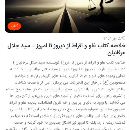
کتاب
27 مهر 1404
خلاصه کتاب غلو و افراط از دیروز تا امروز – سید جلال
عرفانیان
خلاصه کتاب غلو و افراط از دیروز تا امروز ( نویسنده سید جلال عرفانیان )
کتاب «غلو و افراط از دیروز تا امروز» اثری از سید جلال عرفانیان است که به
تحلیل پدیده های غلو و افراط گرایی، ریشه های تاریخی آن ها و مواضع
معصومین (ع) در قبال این انحرافات می پردازد. این اثر با هدف شناخت
چالش های اعتقادی و ارائه درکی عمیق از این موضوعات در بستر تاریخ اسلام
و تشیع، راهی برای شناخت دقیق تر آموزه های دینی و پرهیز از کج روی ها
می گشاید. با ورود به دنیای پر پیچ و خم تاریخ اعتقادات، پدیده غلو و افراط
همچون سایه ای همواره همراه جوامع دینی بوده است. این کتاب راهنمایی
جامع برای درک این چالش های عمیق فکری و اعتقادی است که نه تنها در
گذشته ریشه دارد، بلکه تا امروز نیز اشکال جدیدی به خود گرفته و جامعه
اسلامی را درگیر ساخته است. سید جلال عرفانیان در این اثر، با نگاهی دقیق و