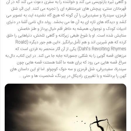
و گاهی تیره بازنویسی می کند و خواننده را به سفری دعوت می کند که در آن
قهرمانان سنتی، پیچش های غیرمنتظره ای را تجربه می کنند. این اثر، شنل
قرمزی، سیندرلا و سفیدبرفی را آن گونه که هیچ گاه نشنیده اید، به تصویر می
کشد و دیدگاه های تازه ای به آن ها می بخشد. رولد دال، نامی آشنا در دنیای
ادبیات کودک و نوجوان، همیشه به خاطر قلم خیال پرداز و طنز خاصش
ستایش شده است. او با شوخ طبعی زیرکانه و گاهی تلخش، دنیاهایی را خلق
کرده که هم شیرین اند و هم تأمل برانگیز. «این هم جور دیگر» (Roald
Dahl’s Revolting Rhymes) یکی از آن آثار منحصر به فردی است که
مرزهای قصه گویی را به شکلی جسورانه جابه جا می کند. در این کتاب، دال به
سراغ قصه هایی می رود که برای همه ما آشنا هستند؛ قصه هایی چون
سیندرلا، سفیدبرفی، شنل قرمزی و سه خوک کوچولو. اما او این داستان های
کهن را برداشته و با تغییری رادیکال در پیرنگ، شخصیت ها و حتی …