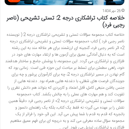
26 مهر 1404
خلاصه کتاب تراشکاری درجه 2: تستی تشریحی (ناصر
رجبی فرد)
خلاصه کتاب مجموعه سؤالات تستی و تشریحی تراشکاری درجه 2 ( نویسنده
ناصر رجبی فرد ) کتاب «مجموعه سؤالات تستی و تشریحی تراشکاری درجه
2» اثر ناصر رجبی فرد، گنجینه ای ارزشمند برای هر علاقه مند به این رشته
است که به دنبال آمادگی عمیق برای آزمون ها و ارتقاء مهارت های خود در
فلزکاری و تراشکاری می گردد. این مجموعه، با پوشش جامع و ساختار هدفمند
خود، راهی مطمئن برای تسلط بر مباحث این حوزه فنی است. زمانی بود که
گام نهادن در مسیر تراشکاری درجه 2، چه برای کارآموزان پرشور و چه برای
جویندگان فرصت های شغلی، با دغدغه هایی همراه بود. دغدغه هایی از
جنس یافتن منبعی کامل، قابل اعتماد و کاربردی که بتواند هم دانش نظری را
تقویت کند و هم مهارت های عملی را به چالش بکشد. کتاب «مجموعه
سؤالات تستی و تشریحی تراشکاری درجه 2» از ناصر رجبی فرد دقیقاً همین
نقش را بر عهده می گیرد؛ نه فقط یک کتاب، بلکه یک راهنمای دلسوز و
باتجربه که قدم به قدم با شما پیش می آید. این اثر، خود را فراتر از یک
مجموعه سؤال ساده معرفی می کند و به دریچه ای برای فهم عمیق مفاهیم
فلزکاری و تراشکاری تبدیل می شود. این …