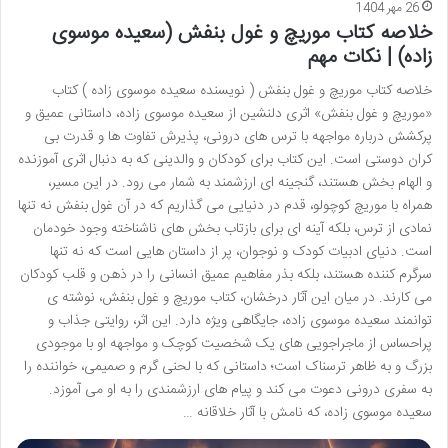
26 مهر 1404
خلاصه کتاب موریچ و غول بنفش (سعیده موسوی
زاده) | نکات مهم
خلاصه کتاب موریچ و غول بنفش ( نویسنده سعیده موسوی زاده ) کتاب
«موریچ و غول بنفش» اثری دلنشین از سعیده موسوی زاده، داستانی عمیق و
پرکشش درباره مواجهه با ترس های درونی، پذیرش تفاوت ها و قدرت بی
کران دوستی است. این کتاب برای کودکان و والدینی که به دنبال اثری آموزنده
و الهام بخش هستند، گنجینه ای ارزشمند به شمار می رود. در این مسیر،
همراه با موریچ کوچولو، قدم در دنیایی می گذاریم که در آن غول بنفش نه تنها
نمادی از ترس، بلکه آینه ای برای بازتاب بخش های ناشناخته وجود خودمان
است. دنیای ادبیات کودک و نوجوان، پر از داستان هایی است که نه تنها
سرگرم کننده هستند، بلکه بذر مفاهیم عمیق انسانی را در ذهن و قلب کودکان
می کارند. در میان این آثار درخشان، کتاب موریچ و غول بنفش، نوشته ی
توانمند سعیده موسوی زاده، جایگاهی ویژه دارد. این اثر، روایتی جذاب و
پراحساس از ماجراجویی های یک شخصیت کوچک و مواجهه او با موجودی
بزرگ و به ظاهر ترسناک است؛ داستانی که با لحنی گرم و صمیمی، خواننده را
به سفری درونی دعوت می کند و پیام های ارزشمندی را به او می آموزد.
سعیده موسوی زاده، که نامش با آثار خلاقانه …