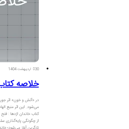
30 اردیبهشت 1404
خلاصه کتاب 
در «آتش و خون» اثر جورج 
کتاب خاندان اژدها : فتح 
از چگونگی پایه‌گذاری سل
تارگرین آغاز می‌شود؛ خان