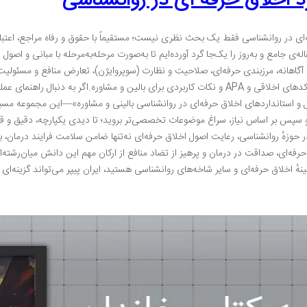
رد اخلاق حرفه ای در روانشناسی
ه‌ای در روانشناسی فقط یک بحث نظری نیست؛ مستقیماً با حقوق و رفاه مراجع، اعتبار
 در این پست، ۵ مقاله‌ی جامع و به‌روز را یک‌جا گرد آورده‌ایم تا به‌صورت مرحله‌به‌مرحله با مبانی 
هانه، مرزبندی حرفه‌ای، صلاحیت و نظارت (سوپروایژن)، تعارض منافع و مسئولیت اج
استانداردهای رایج مانند کدهای اخلاقی و APA و نکات کاربردی برای بالین و مشاوره.اگر ب
 و استانداردهای اخلاق حرفه‌ای در روانشناسی بالینی و مشاوره»—این مجموعه مسیر ر
پس بر اساس نیاز، سراغ موضوعات تخصصی‌تر بروید؛ تا دیدی یکپارچه، دقیق و قابل
در حوزهٔ روانشناسی، رعایت اصول اخلاق حرفه‌ای نه‌تنها ضامن سلامت فرایند درمان
حرفه‌ای، صداقت در درمان و پرهیز از تضاد منافع از ارکان مهم این دانش میان‌رشته‌ای 
مینهٔ اخلاق حرفه‌ای و سایر شاخه‌های روانشناسی هستید، ایران پیپر می‌تواند گزینه‌ا