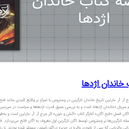
خاندان اژدها
آر. آر. مارتین تاریخ خاندان تارگرین در وستروس با تمرکز بر وقایع کلیدی مانند فت
اگان فصل «فتح اگان» آغازگر کتاب «آتش و خون» اثر جرج آر. آر. مارتین است و به‌
سله تارگرین‌ها بر وستروس توسط اگان تارگرین اول معروف به اگان فاتح می‌پردازد. 
دانی والریایی که پس از نابودی والریا در جزیره دراگون‌استون مستقر شده بودند. با ر