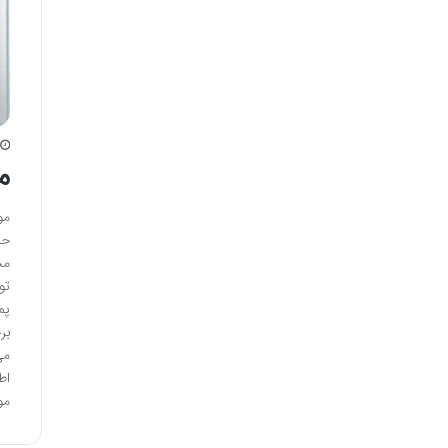
م
مو
حس
مخ
تو
پم
بر
می
اط
مو