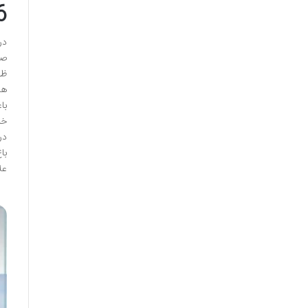
6 بیماری درخت گردو که بای
در
صر
ظه
با
خر
در
با
عل