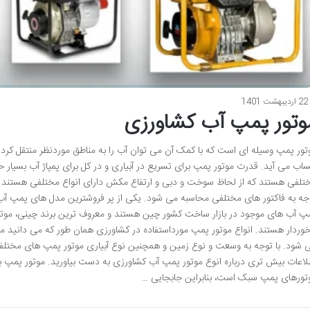
22 اردیبهشت 1401
وتور پمپ آب ‌کشاورزی
تور پمپ وسیله ای است که با کمک آن می توان آب را به مناطق موردنظر منتقل کرد.
اب می آید. قدرت موتور پمپ برای تسریع در آبیاری و در کل برای پمپاژ آب بسیار ح
تلفی هستند که از لحاظ سوخت و دبی و ارتفاع مکش دارای انواع مختلفی هستند. د
جه به فاکتور های مختلفی محاسبه می شود. یکی از پر فروشترین مدل های پمپ آب، م
پ آب های موجود در بازار ساخت کشور چین هستند و معروف ترین برند چینی، موتور
خوردار هستند. انواع موتور پمپ مورداستفاده در کشاورزی همان طور که می دانید 
 شود. با توجه به وسعت و نوع زمین و همچنین نوع آبیاری موتور پمپ های مختلف
لاعات بیش تری درباره انوع موتور پمپ آب کشاورزی به دست بیاورید. موتور پمپ بنزی
تورهای پمپ سبک است، بنابراین جابجایی …