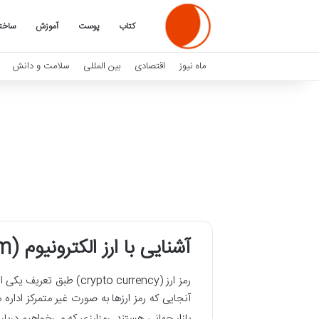
کتاب
پوست
آموزش
ساخت
ماه نیوز
اقتصادی
بین المللی
سلامت و دانش
آشنایی با ارز الکترونیوم (Electroneum)
رمز ارز (ypto currency
بازار جهانی هستند. رمزارزی که می­‌خواهیم دربار