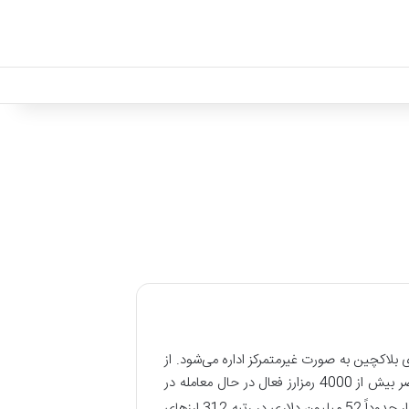
فناوری بلاکچین به صورت غیرمتمرکز اداره می­‌شود. از
آنجایی که رمز ارزها به صورت غیر متمرکز اداره می­‌شوند، در نقطه­ مقابل نظام بانکداری متمرکز فعلی قرار می­‌گیرند. در حال حاضر بیش از 4000 رمزارز فعال در حال معامله در
نام دارد که در زمان نگارش این مقاله با حجم بازار حدوداً 52 میلیون دلاری در رتبه 312 ارزهای