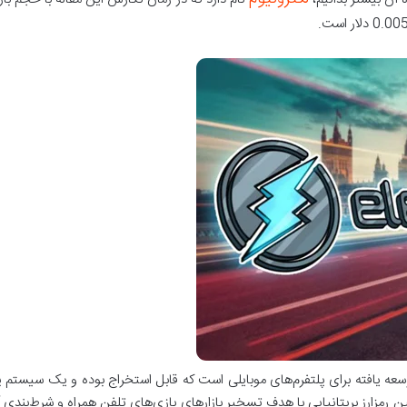
 اختصاری ETN یک رمز ارز توسعه یافته برای پلتفرم­‌های موبایلی است که قابل استخراج بوده و یک
 رمزارز بریتانیایی با هدف تسخیر بازارهای بازی­‌های تلفن همراه و شرط‌­بندی 