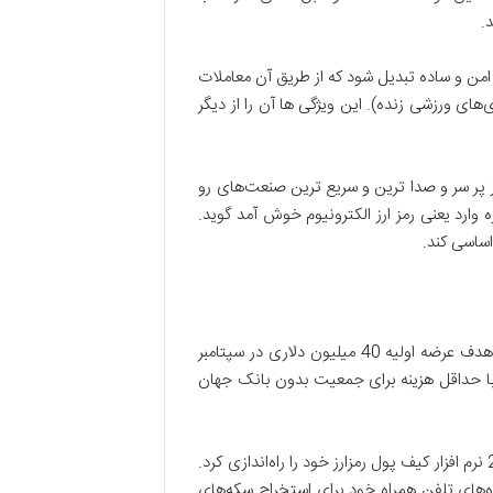
.
امن و ساده تبدیل شود که از طریق آن معاملات
های ورزشی زنده). این ویژگی ها آن را از دیگر
از پر سر و صدا ترین و سریع ترین صنعت‌های رو
 وارد یعنی رمز ارز الکترونیوم خوش آمد گوید.
الکترونیوم در ابتدا در جولای سال 2017 در قالب یک پروژه عرضه اولیه ارز دیجیتال (ICO) شکل گرفت و پس از رسیدن به هدف عرضه اولیه 40 میلیون دلاری در سپتامبر
نگاری با حداقل هزینه برای جمعیت بدون بانک جهان
در همین راستا الکترونیوم با تمرکز بر ارائه راهی ساده و ارزان به افرادی که تنها به تلفن هوشمند دسترسی دارند، در دسامبر 2017 نرم افزار کیف پول رمزارز خود را راه‌­اندازی کرد.
ردازنده‌­های تلفن همراه خود برای استخراج سکه‌های