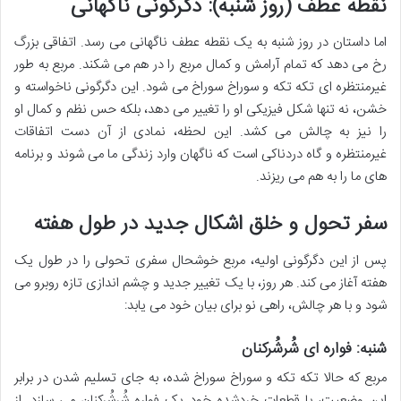
نقطه عطف (روز شنبه): دگرگونی ناگهانی
اما داستان در روز شنبه به یک نقطه عطف ناگهانی می رسد. اتفاقی بزرگ
رخ می دهد که تمام آرامش و کمال مربع را در هم می شکند. مربع به طور
غیرمنتظره ای تکه تکه و سوراخ سوراخ می شود. این دگرگونی ناخواسته و
خشن، نه تنها شکل فیزیکی او را تغییر می دهد، بلکه حس نظم و کمال او
را نیز به چالش می کشد. این لحظه، نمادی از آن دست اتفاقات
غیرمنتظره و گاه دردناکی است که ناگهان وارد زندگی ما می شوند و برنامه
های ما را به هم می ریزند.
سفر تحول و خلق اشکال جدید در طول هفته
پس از این دگرگونی اولیه، مربع خوشحال سفری تحولی را در طول یک
هفته آغاز می کند. هر روز، با یک تغییر جدید و چشم اندازی تازه روبرو می
شود و با هر چالش، راهی نو برای بیان خود می یابد:
شنبه: فواره ای شُرشُرکنان
مربع که حالا تکه تکه و سوراخ سوراخ شده، به جای تسلیم شدن در برابر
این وضعیت، با قطعات خردشده خود یک فواره شُرشُرکنان می سازد. از