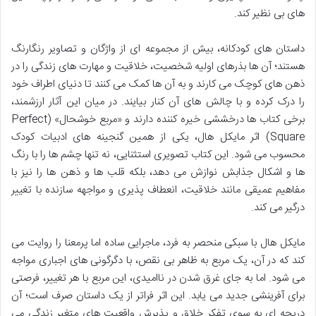
های بی نظیر کند.
داستان های کودکانه، بیش از مجموعه ای از واژگان و تصاویر رنگارنگ
هستند؛ آن ها بذرهای اولیه شخصیت، خلاقیت و مهارت های زندگی را در
ذهن های کوچک می کارند و به آن ها کمک می کنند تا دنیای اطراف خود
را درک کرده و با چالش های آن کنار بیایند. در میان این آثار ارزشمند،
برخی کتاب ها درخششی خیره کننده دارند و «مربع خوشحال» (Perfect
Square) اثر مایکل هال، یکی از همین گنجینه های ادبیات کودک
محسوب می شود. این کتاب تصویری استثنایی، نه تنها چشم ها را با رنگ
ها و اشکال جذابش نوازش می دهد، بلکه قلب ها و ذهن ها را نیز با
مفاهیم عمیقی مانند خلاقیت، انعطاف پذیری و مواجهه سازنده با تغییر
درگیر می کند.
مایکل هال با سبکی منحصر به فرد، ماجرایی ساده اما پرمعنا را روایت می
کند که در آن، یک مربع به ظاهر بی نقص، با دگرگونی های اجباری مواجه
می شود. اما به جای غرق شدن در ناامیدی، این مربع با هر تغییر، فرصتی
برای آفرینشی جدید می یابد. این اثر فراتر از یک داستان صرف است؛ آن
دریچه ای به سوی تفکر خلاق و پذیرش واقعیت های متغیر زندگی می