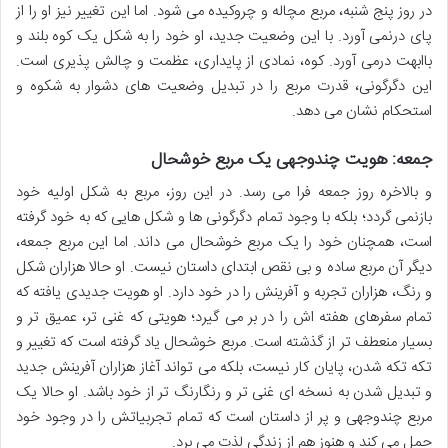
در روز پنج شنبه، مربع مچاله و چروکیده می شود. اما این تغییر نیز او را از
پای درنمی آورد. با این وضعیت جدید، او خود را به شکل یک کوه بلند و
باابهت درمی آورد. کوه، نمادی از پایداری، عظمت و چالش پذیری است.
این دگرگونی، قدرت مربع را در تبدیل وضعیت های دشوار به شکوه و
استحکام نشان می دهد.
جمعه: هویت چندوجهی یک مربع خوشحال
و بالاخره روز جمعه فرا می رسد. در این روز، مربع به شکل اولیه خود
بازنمی گردد؛ بلکه با وجود تمام دگرگونی ها و شکل هایی که به خود گرفته
است، همچنان خود را یک مربع خوشحال می داند. اما این مربع جمعه،
دیگر آن مربع ساده و بی نقص ابتدای داستان نیست. او حالا هزاران شکل
و رنگ، هزاران تجربه و آفرینش را در خود دارد. او هویت جدیدی یافته که
تمام سفرهای هفته اش را در بر می گیرد؛ هویتی که غنی تر، عمیق تر و
بسیار منعطف تر از گذشته است. مربع خوشحال یاد گرفته است که تغییر و
تکه تکه شدن، پایان کار نیست، بلکه می تواند آغاز هزاران آفرینش جدید
و تبدیل شدن به نسخه ای غنی تر و رنگارنگ تر از خود باشد. او حالا یک
مربع چندوجهی و پر از داستان است که تمام تجربیاتش را در وجود خود
حمل می کند و هنوز هم از زندگی لذت می برد.