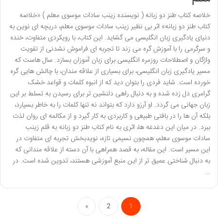
خلاصه کتاب طنز دو زبانه ( نویسنده زینب سادات موسوی معلم ) «خلاصه
کتاب طنز دو زبانه» اثر بی نظیر زینب سادات موسوی معلم، دریچه ای نوین به
دنیای یادگیری زبان انگلیسی می گشاید. این کتاب، با رویکردی متفاوت، خنده
و سرگرمی را با آموزش گره می زند تا تجربه ای فراموش نشدنی از تقویت
واژگان و اصطلاحات روزمره انگلیسی برای زبان آموزان بسازد. سال هاست که
مسیر یادگیری زبان انگلیسی، برای بسیاری از علاقه مندان، با چالش هایی گره
خورده است. شاید فردی را بتوان دید که از انبوه کلمات و قواعد خشک
گرامری دل زده شده و به دنبال راهی دلنشین تر برای رسیدن به تسلط بر این
زبان جهانی می گردد. او آرزو دارد که بتواند نه تنها کلمات را به خاطر بسپارد،
بلکه آن ها را در بافتی طبیعی و کاربردی به کار گیرد و از مکالمه ای روان لذت
ببرد. در میان این دغدغه ها، اثری به نام کتاب طنز دو زبانه به قلم زینب
سادات موسوی معلم، همچون نسیمی تازه، نویدبخش تجربه ای متفاوت در
این مسیر است. این مقاله، به قصد همراهی با آن دسته از علاقه مندانی که
به دنبال شناختی عمیق تر از این منبع آموزشی هستند، تدوین شده است. در
…
»
2
1