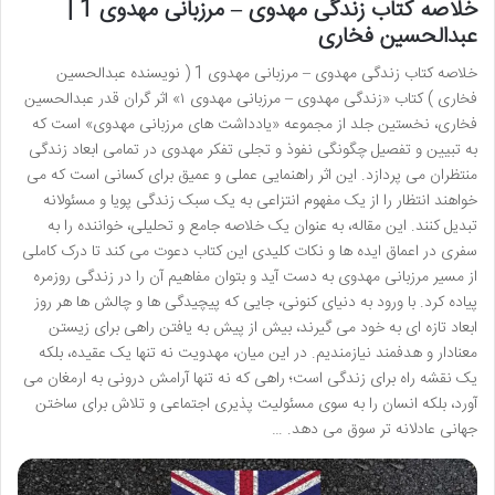
خلاصه کتاب زندگی مهدوی – مرزبانی مهدوی 1 |
عبدالحسین فخاری
خلاصه کتاب زندگی مهدوی – مرزبانی مهدوی 1 ( نویسنده عبدالحسین
فخاری ) کتاب «زندگی مهدوی – مرزبانی مهدوی ۱» اثر گران قدر عبدالحسین
فخاری، نخستین جلد از مجموعه «یادداشت های مرزبانی مهدوی» است که
به تبیین و تفصیل چگونگی نفوذ و تجلی تفکر مهدوی در تمامی ابعاد زندگی
منتظران می پردازد. این اثر راهنمایی عملی و عمیق برای کسانی است که می
خواهند انتظار را از یک مفهوم انتزاعی به یک سبک زندگی پویا و مسئولانه
تبدیل کنند. این مقاله، به عنوان یک خلاصه جامع و تحلیلی، خواننده را به
سفری در اعماق ایده ها و نکات کلیدی این کتاب دعوت می کند تا درک کاملی
از مسیر مرزبانی مهدوی به دست آید و بتوان مفاهیم آن را در زندگی روزمره
پیاده کرد. با ورود به دنیای کنونی، جایی که پیچیدگی ها و چالش ها هر روز
ابعاد تازه ای به خود می گیرند، بیش از پیش به یافتن راهی برای زیستن
معنادار و هدفمند نیازمندیم. در این میان، مهدویت نه تنها یک عقیده، بلکه
یک نقشه راه برای زندگی است؛ راهی که نه تنها آرامش درونی به ارمغان می
آورد، بلکه انسان را به سوی مسئولیت پذیری اجتماعی و تلاش برای ساختن
جهانی عادلانه تر سوق می دهد. …