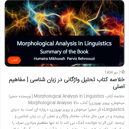
کتاب
7 مهر 1404
خلاصه کتاب تحلیل واژگانی در زبان شناسی | مفاهیم
اصلی
خلاصه کتاب Morphological Analysis In Linguistics (نویسنده حمیرا
میخوش، پرویز بهروزی) کتاب «Morphological Analysis In
Linguistics» اثر حمیرا میخوش و پرویز بهروزی، دروازه ای است به دنیای
پیچیده و در عین حال جذاب ساختار واژگان و نقش آن در زبان شناسی و
ترجمه. این اثر به خواننده کمک می کند تا نه تنها مفاهیم بنیادین صرف را