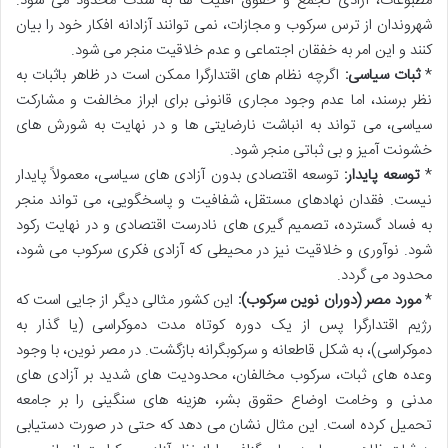
مطبوعات، آزادی تجمع و حقوق اقلیت ها به شدت محدود می شود.
شهروندان از ترس سرکوب و مجازات، نمی توانند آزادانه افکار خود را بیان
کنند و این امر به خفقان اجتماعی و عدم خلاقیت منجر می شود.
*
ثبات سیاسی:
اگرچه نظام های اقتدارگرا ممکن است در ظاهر باثبات به
نظر برسند، اما عدم وجود مجاری قانونی برای ابراز مخالفت و مشارکت
سیاسی، می تواند به انباشت نارضایتی ها و در نهایت به شورش های
خشونت آمیز و بی ثباتی منجر شود.
*
توسعه پایدار:
توسعه اقتصادی بدون آزادی های سیاسی، معمولاً پایدار
نیست. فقدان نهادهای مستقل، شفافیت و پاسخگویی، می تواند منجر
به فساد گسترده، تصمیم گیری های نادرست اقتصادی و در نهایت رکود
شود. نوآوری و خلاقیت نیز در محیطی که آزادی فکری سرکوب می شود،
محدود می گردد.
*
مورد مصر (دوران نوین سرکوب):
این کشور مثالی دیگر از جایی است که
رژیم اقتدارگرا پس از یک دوره کوتاه مدت دموکراسی (یا گذار به
دموکراسی)، به شکل قاطعانه و سرکوبگرانه بازگشت. در مصر نوین، با وجود
وعده های ثبات، سرکوب مخالفان، محدودیت های شدید بر آزادی های
مدنی و وخامت اوضاع حقوق بشر، هزینه های سنگینی را بر جامعه
تحمیل کرده است. این مثال نشان می دهد که حتی در صورت دستیابی