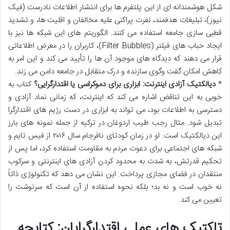
شکل هوشمندانه ای از این پلتفرم ها برای انتشار اطلاعات نادرست (فیک
نیوز)، تبلیغات هدفمند، نفرت پراکنی علیه مخالفان و اقلیت ها، و تشدید
قطبی سازی جامعه استفاده می کنند. الگوریتم های این شبکه ها نیز با
ایجاد حباب های فیلتر (Filter Bubbles)، کاربران را در معرض اطلاعاتی
قرار می دهند که دیدگاه های موجود آن ها را تأیید می کند و این امر به
کاهش امکان گفت وگوی سازنده و درک متقابل در جامعه دامن می زند.
*
دیالکتیک آزادی اینترنت: ابزاری برای دموکراسی یا اقتدارگرایی؟
کتاب به
خوبی به این تناقض اشاره می کند که اینترنت، که زمانی نماد آزادی و
دسترسی به اطلاعات بود، می تواند به ابزاری در دست رژیم های اقتدارگرا
تبدیل شود. مثال رجب طیب اردوغان در ترکیه از جمله نمونه های بارز
این دیالکتیک است. او در زمان کودتای نافرجام سال ۲۰۱۶ از فیس تایم و
شبکه های اجتماعی برای دعوت مردم به مقاومت استفاده کرد، اما پس از
تحکیم قدرتش، به شدت به محدود کردن آزادی های اینترنتی و سرکوب
منتقدان در فضای مجازی پرداخت. این نشان می دهد که تکنولوژی ذاتاً
نه خوب است و نه بد؛ بلکه نحوه استفاده از آن است که سرنوشت را
تعیین می کند.
تاکتیک های عملی اقتدارگرایان: کتابچه