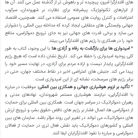
های اقتدارگرا امروز، پیچیده تر و باهوش تر از گذشته عمل می کنند. آن ها
از ابزارهای تکنولوژیک پیشرفته برای نظارت بر شهروندان، سرکوب
اعتراضات و کنترل روایت های عمومی استفاده می کنند. همچنین، اقتصاد
جهانی وابستگی های متقابلی ایجاد کرده که مداخله بین المللی را دشوارتر
می سازد و برخی قدرت های جهانی نیز به جای ترویج دموکراسی، منافع
خود را در همکاری با رژیم های اقتدارگرا می بینند.
*
امیدواری ها برای بازگشت به رفاه و آزادی ها:
با این وجود، کتاب به طور
کلی روحیه امیدواری را حفظ می کند. تاریخ نشان داده است که هیچ رژیم
اقتدارگرایی پایدار نیست و اراده مردم برای آزادی، در نهایت مسیر خود را
پیدا می کند. جنبش های اعتراضی اخیر در نقاط مختلف جهان، حتی در
برابر رژیم های سرسخت، نشانه ای از این امیدواری است.
*
تأکید بر لزوم هوشیاری جهانی و همکاری بین المللی:
موفقیت در مبارزه
با اقتدارگرایی، نیازمند هوشیاری مستمر شهروندان، نهادهای مدنی و
رهبران دموکراتیک در سراسر جهان است. همکاری بین المللی برای حمایت
از دموکراسی ها، اعمال فشار بر رژیم های ناقض حقوق بشر، و ترویج ارزش
های دموکراتیک، می تواند در تغییر این روند مؤثر باشد. سازمان های بین
المللی و کشورهای دموکراتیک باید نقش فعال تری در حمایت از فعالان
دموکراسی و مبارزه با نفوذ اقتدارگرایان ایفا کنند.