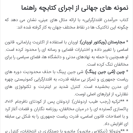
نمونه های جهانی از اجرای کتابچه راهنما
کتاب «برآمدن اقتدارگرایی» با ارائه مثال های عینی، نشان می دهد که
چگونه این تاکتیک ها در نقاط مختلف جهان به کار گرفته شده اند:
*
مجارستان (ویکتور اوربان):
اوربان با استفاده از اکثریت پارلمانی، قانون
اساسی را تغییر داده و اختیارات قضایی و رسانه ای را محدود کرده است.
او همچنین با حمله به نهادهای مدنی و دانشگاه ها، فضای سیاسی را برای
مخالفان تنگ کرده است.
*
چین (شی جین پینگ):
شی جین پینگ با حذف محدودیت دوره های
ریاست جمهوری و تمرکز بی سابقه قدرت، به اقتدارگرایی کمونیستی چهره
ای مدرن بخشیده است. کنترل شدید بر اینترنت و تکنولوژی های
نظارتی، از ابزارهای اصلی اوست.
* **ترکیه (رجب طیب اردوغان): اردوغان پس از کودتای نافرجام ۲۰۱۶،
پاکسازی گسترده ای را در میان مخالفان، روزنامه نگاران و قضات آغاز کرد
و با اصلاحات قانون اساسی، قدرت ریاست جمهوری را به شکل بی سابقه
ای افزایش داد.
* **ونزوئلا (نیکلاس مادورو): مادورو با دستکاری در انتخابات، کنترل بر