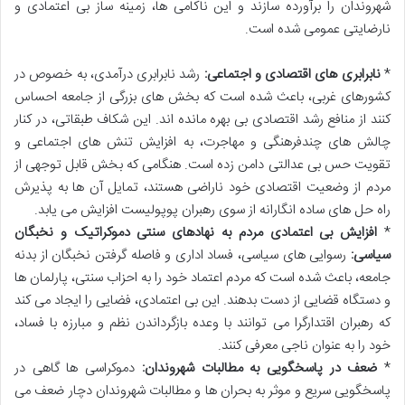
شهروندان را برآورده سازند و این ناکامی ها، زمینه ساز بی اعتمادی و
نارضایتی عمومی شده است.
*
نابرابری های اقتصادی و اجتماعی:
رشد نابرابری درآمدی، به خصوص در
کشورهای غربی، باعث شده است که بخش های بزرگی از جامعه احساس
کنند از منافع رشد اقتصادی بی بهره مانده اند. این شکاف طبقاتی، در کنار
چالش های چندفرهنگی و مهاجرت، به افزایش تنش های اجتماعی و
تقویت حس بی عدالتی دامن زده است. هنگامی که بخش قابل توجهی از
مردم از وضعیت اقتصادی خود ناراضی هستند، تمایل آن ها به پذیرش
راه حل های ساده انگارانه از سوی رهبران پوپولیست افزایش می یابد.
*
افزایش بی اعتمادی مردم به نهادهای سنتی دموکراتیک و نخبگان
سیاسی:
رسوایی های سیاسی، فساد اداری و فاصله گرفتن نخبگان از بدنه
جامعه، باعث شده است که مردم اعتماد خود را به احزاب سنتی، پارلمان ها
و دستگاه قضایی از دست بدهند. این بی اعتمادی، فضایی را ایجاد می کند
که رهبران اقتدارگرا می توانند با وعده بازگرداندن نظم و مبارزه با فساد،
خود را به عنوان ناجی معرفی کنند.
*
ضعف در پاسخگویی به مطالبات شهروندان:
دموکراسی ها گاهی در
پاسخگویی سریع و موثر به بحران ها و مطالبات شهروندان دچار ضعف می