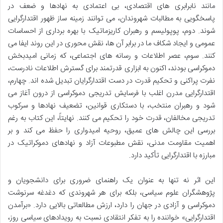
مانند نابرابری های اقتصادی، بی اعتمادی به نهادها و ضعف در
پاسخگویی به مطالبات شهروندان، می توانند زمینه ساز ظهور اقتدارگرایی
شوند. دوم، پوپولیسم و رهبران کاریزماتیک با بهره برداری از احساسات
عمومی و ایجاد شکاف ما در برابر آن ها، نقش محوری در این روند ایفا می
کنند. سوم، عصر اطلاعات و رسانه های اجتماعی، که زمانی امیدبخش
دموکراسی بودند، اکنون به ابزاری قدرتمند برای گسترش اطلاعات نادرست،
نفرت پراکنی و تحکیم قدرت در دست اقتدارگرایان تبدیل شده اند. چهارم،
اقتدارگرایی مدرن اغلب با فرسایش تدریجی دموکراسی از درون آغاز می
شود و رهبران منتخب، با دستکاری قوانین، تضعیف نهادها و سرکوب
تدریجی مخالفان، قدرت خود را تحکیم می کنند. نهایتاً، این کتاب به رغم
بررسی این چالش های عمیق، روحیه امیدواری را حفظ می کند و بر
اهمیت مقاومت مدنی، نقش مطبوعات آزاد و نهادهای دموکراتیک در
مبارزه با اقتدارگرایی تأکید دارد.
این اثر نه تنها به عنوان یک راهنمای ضروری برای دانشجویان و
پژوهشگران علوم سیاسی، بلکه برای هر شهروندی که دغدغه سرنوشت
دموکراسی و آزادی در جهان را دارد، ارزش مطالعاتی بالایی دارد. «برآمدن
اقتدارگرایی» خواننده را به تفکر انتقادی نسبت به رویدادهای سیاسی روز،