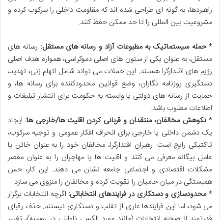
راهبردها، به گونه ای طراحی شده اند که مقاومت داخلی را سرکوب کرده و
مشروعیت بین المللی را تا حد ممکن حفظ کنند.
*
حمله سیستماتیک به مطبوعات آزاد و رسانه های مستقل:
رسانه های
مستقل، به عنوان یکی از ستون های اصلی دموکراسی، همواره هدف اصلی
رژیم های اقتدارگرا هستند. این حملات می تواند شامل اتهام زنی، تهدید،
دستگیری روزنامه نگاران، وضع قوانین محدودکننده برای رسانه ها، و
حمایت از رسانه های دولتی یا وابسته به حکومت برای انتشار تبلیغات و
اطلاعات مطلوب باشد.
*
نکوهش مخالفان، منتقدان و قربانی کردن اقلیت ها/خارجی ها:
ایجاد
یک دشمن داخلی یا خارجی برای انحراف افکار عمومی و توجیه سرکوب،
تاکتیکی رایج است. رهبران اقتدارگرا، مخالفان خود را به عنوان خائن یا
عامل بیگانه معرفی می کنند و اقلیت ها یا مهاجران را به عنوان مقصر
مشکلات اقتصادی و اجتماعی جامعه نشان می دهند. این کار، حس
همبستگی در میان حامیان را تقویت کرده و مخالفان را منزوی می سازد.
*
محدودسازی و دستکاری در فرایندهای انتخاباتی:
اگرچه انتخابات برگزار
می شود، اما این فرایندها عاری از تقلب و دستکاری نیستند. حذف رقبای
قدرتمند از صحنه انتخابات (مانند مورد الکسی ناوالنی در روسیه)، تغییر