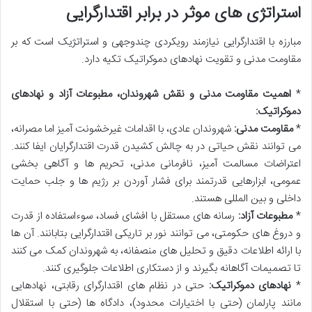
استراتژی های موثر در برابر اقتدارگرایی
مبارزه با اقتدارگرایی نیازمند رویکردی چندوجهی و استراتژیک است که بر
مقاومت مدنی و تقویت نهادهای دموکراتیک تکیه دارد.
*
اهمیت مقاومت مدنی و نقش شهروندان، مطبوعات آزاد و نهادهای
دموکراتیک:
*
مقاومت مدنی:
شهروندان عادی، با اقدامات غیرخشونت آمیز اما مصرانه،
می توانند نقش حیاتی در به چالش کشیدن قدرت اقتدارگرایان ایفا کنند.
اعتراضات مسالمت آمیز، نافرمانی مدنی، تحریم ها و آگاهی بخشی
عمومی، ابزارهایی قدرتمند برای فشار آوردن بر رژیم ها و جلب حمایت
داخلی و بین المللی هستند.
*
مطبوعات آزاد:
رسانه های مستقل با افشای فساد، سوءاستفاده از قدرت
و دروغ های حکومتی، می توانند نور بر تاریکی اقتدارگرایی بتابانند. آن ها
با ارائه اطلاعات دقیق و تحلیل های منصفانه، به شهروندان کمک می کنند
تا تصمیمات آگاهانه بگیرند و از دستکاری اطلاعات جلوگیری کنند.
*
نهادهای دموکراتیک:
حتی در نظام های اقتدارگرای رقابتی، نهادهایی
مانند پارلمان (حتی با اختیارات محدود)، دادگاه ها (حتی با استقلال