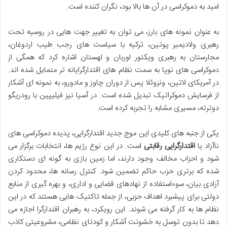
امید به دموکراسی در آن ها بالا بود، نگران کننده است.
به عنوان نمونه های بارز، می توان به تغییر جهت هایی در روسیه تحت
رهبری ولادیمیر پوتین، ترکیه با سیاست های رجب طیب اردوغان،
مجارستان به رهبری ویکتور اوربان و لهستان اشاره کرد که همگی از
دموکراسی های نوپا به سمت نظام های اقتدارگرایانه تر متمایل شده اند.
در آمریکای لاتین، ونزوئلا پس از دوران چاوز و مادورو، به نمونه ای آشکار
از فرسایش دموکراتیک تبدیل شده است. در آسیا نیز فیلیپین با رودریگو
دوترته، مسیری مشابه را تجربه کرده است.
یکی از جنبه های کلیدی این موج جدید اقتدارگرایی، پدیده دموکراسی های
ناآزاد یا
اقتدارگرایی رقابتی
است. در این نوع رژیم ها، انتخابات برگزار می
شود و احزاب مخالف وجود دارند، اما زمین بازی به گونه ای دستکاری
شده که برتری حزب حاکم تضمین شود. کنترل رسانه ها، محدود کردن
آزادی بیان، سوءاستفاده از نهادهای قضایی و اداری، و بهره گیری از منابع
دولتی برای پیشبرد اهداف حزبی، از جمله تاکتیک هایی هستند که در این
نظام ها به کار گرفته می شوند. این رویکرد، به رهبران اقتدارگرا اجازه می
دهد تا بدون توسل به خشونت آشکار و کودتای نظامی، مشروعیتی کاذب