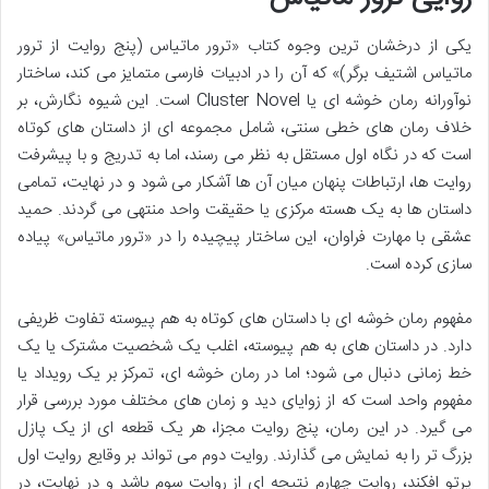
یکی از درخشان ترین وجوه کتاب «ترور ماتیاس (پنج روایت از ترور
ماتیاس اشتیف برگر)» که آن را در ادبیات فارسی متمایز می کند، ساختار
نوآورانه رمان خوشه ای یا Cluster Novel است. این شیوه نگارش، بر
خلاف رمان های خطی سنتی، شامل مجموعه ای از داستان های کوتاه
است که در نگاه اول مستقل به نظر می رسند، اما به تدریج و با پیشرفت
روایت ها، ارتباطات پنهان میان آن ها آشکار می شود و در نهایت، تمامی
داستان ها به یک هسته مرکزی یا حقیقت واحد منتهی می گردند. حمید
عشقی با مهارت فراوان، این ساختار پیچیده را در «ترور ماتیاس» پیاده
سازی کرده است.
مفهوم رمان خوشه ای با داستان های کوتاه به هم پیوسته تفاوت ظریفی
دارد. در داستان های به هم پیوسته، اغلب یک شخصیت مشترک یا یک
خط زمانی دنبال می شود؛ اما در رمان خوشه ای، تمرکز بر یک رویداد یا
مفهوم واحد است که از زوایای دید و زمان های مختلف مورد بررسی قرار
می گیرد. در این رمان، پنج روایت مجزا، هر یک قطعه ای از یک پازل
بزرگ تر را به نمایش می گذارند. روایت دوم می تواند بر وقایع روایت اول
پرتو افکند، روایت چهارم نتیجه ای از روایت سوم باشد و در نهایت، در