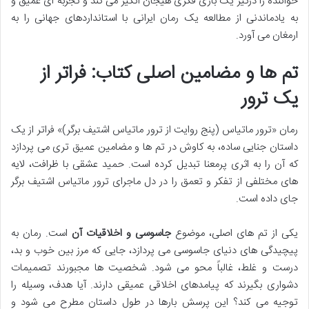
خواننده را درگیر یک بازی فکری هیجان انگیز می کند و تجربه ای عمیق و
به یادماندنی از مطالعه یک رمان ایرانی با استانداردهای جهانی را به
ارمغان می آورد.
تم ها و مضامین اصلی کتاب: فراتر از
یک ترور
رمان «ترور ماتیاس (پنج روایت از ترور ماتیاس اشتیف برگر)» فراتر از یک
داستان جنایی ساده، به کاوش در تم ها و مضامین عمیق تری می پردازد
که آن را به اثری پرمعنا تبدیل کرده است. حمید عشقی با ظرافت، لایه
های مختلفی از تفکر و تعمق را در دل ماجرای ترور ماتیاس اشتیف برگر
جای داده است.
یکی از تم های اصلی، موضوع
جاسوسی و اخلاقیات آن
است. رمان به
پیچیدگی های دنیای جاسوسی می پردازد، جایی که مرز بین خوب و بد،
درست و غلط، غالباً محو می شود. شخصیت ها مجبورند تصمیمات
دشواری بگیرند که پیامدهای اخلاقی عمیقی دارند. آیا هدف، وسیله را
توجیه می کند؟ این پرسش بارها در طول داستان مطرح می شود و