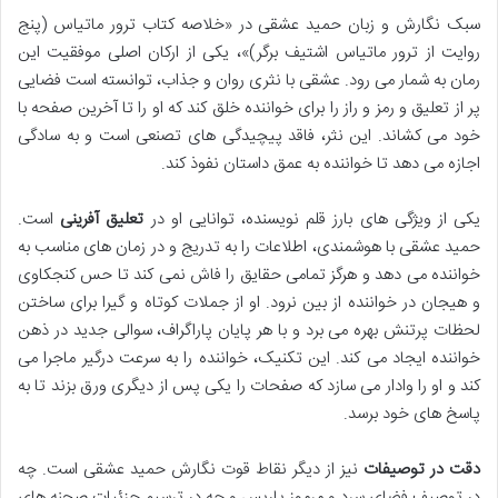
سبک نگارش و زبان حمید عشقی در «خلاصه کتاب ترور ماتیاس (پنج
روایت از ترور ماتیاس اشتیف برگر)»، یکی از ارکان اصلی موفقیت این
رمان به شمار می رود. عشقی با نثری روان و جذاب، توانسته است فضایی
پر از تعلیق و رمز و راز را برای خواننده خلق کند که او را تا آخرین صفحه با
خود می کشاند. این نثر، فاقد پیچیدگی های تصنعی است و به سادگی
اجازه می دهد تا خواننده به عمق داستان نفوذ کند.
یکی از ویژگی های بارز قلم نویسنده، توانایی او در
تعلیق آفرینی
است.
حمید عشقی با هوشمندی، اطلاعات را به تدریج و در زمان های مناسب به
خواننده می دهد و هرگز تمامی حقایق را فاش نمی کند تا حس کنجکاوی
و هیجان در خواننده از بین نرود. او از جملات کوتاه و گیرا برای ساختن
لحظات پرتنش بهره می برد و با هر پایان پاراگراف، سوالی جدید در ذهن
خواننده ایجاد می کند. این تکنیک، خواننده را به سرعت درگیر ماجرا می
کند و او را وادار می سازد که صفحات را یکی پس از دیگری ورق بزند تا به
پاسخ های خود برسد.
دقت در توصیفات
نیز از دیگر نقاط قوت نگارش حمید عشقی است. چه
در توصیف فضای سرد و مرموز پاریس و چه در ترسیم جزئیات صحنه های