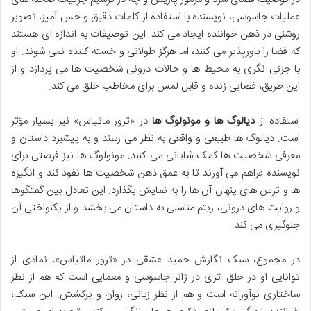
عملیات جاسوسی، نویسنده با استفاده از کلمات دقیق و حس آمیز، تصویر
روشنی در ذهن خواننده ایجاد می کند. این توصیفات به اندازه ای هستند
که فضا را باورپذیر می کنند، اما هرگز طولانی و خسته کننده نمی شوند. او
با جزئی نگری به محیط ها و حالات درونی شخصیت ها می پردازد و از
این طریق، فضایی زنده و قابل لمس برای مخاطب خلق می کند.
استفاده از
دیالوگ ها و مونولوگ ها
در «ترور ماتیاس» نیز بسیار مؤثر
است. دیالوگ ها طبیعی و واقعی به نظر می رسند و به پیشبرد داستان و
معرفی شخصیت ها کمک شایانی می کنند. مونولوگ ها نیز فرصتی برای
نویسنده فراهم می آورند تا به عمق ذهن شخصیت ها نفوذ کند و انگیزه
ها و ترس های پنهان آن ها را به نمایش بگذارد. این تعادل بین گفتگوها
و روایت های درونی، ریتم مناسبی به داستان می بخشد و از یکنواختی آن
جلوگیری می کند.
در مجموع، سبک نگارش حمید عشقی در «ترور ماتیاس»، نمادی از
توانایی او در خلق اثری در ژانر جاسوسی و معمایی است که هم از نظر
ساختاری نوآورانه است و هم از نظر زبانی، روان و پرکشش. این سبک،