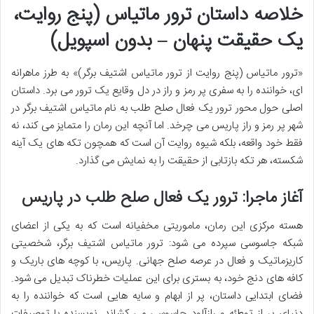
خلاصه داستان ترور ماتیاس (پنج روایت،
یک حقیقت پنهان – بدون اسپویل)
«ترور ماتیاس (پنج روایت از ترور ماتیاس اشتیف برگر)» به طرز ماهرانه
ای، خواننده را به سفری پر رمز و راز در دل وقایع یک ترور می برد. داستان
اصلی حول محور ترور یک فعال صلح طلب به نام ماتیاس اشتیف برگر در
شهر پر رمز و راز پاریس می چرخد. اما آنچه این رمان را متمایز می کند، نه
فقط خود واقعه، بلکه شیوه روایت آن است که همچون تکه های یک آینه
شکسته، هر تکه بازتابی از حقیقت را به نمایش می گذارد.
آغاز ماجرا: ترور یک فعال صلح طلب در پاریس
هسته مرکزی این رمان، ماموریتی مخفیانه است که به یکی از اعضای
شبکه جاسوسی سپرده می شود: ترور ماتیاس اشتیف برگر، شخصیتی
کاریزماتیک و فعال در عرصه صلح جهانی. پاریس، با کوچه های باریک و
کافه های دنج خود، به بستری برای این عملیات خطرناک تبدیل می شود.
فضای ابتدایی داستان، پر از ابهام و سایه هایی است که خواننده را به
دنیای پر از توطئه و رازآلود جاسوسی می کشاند. نویسنده با توصیفات