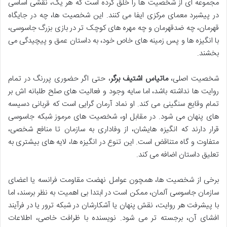
مجموعه ای از شخصیت ها را خلق کرده است که هر یک، نقشی اساسی
در پیشبرد معمای مرکزی ایفا می کنند. این شخصیت ها، چه در جایگاه
قهرمان، چه ضدقهرمان و چه مهره های کوچک تر در بازی بزرگ جاسوسی،
با انگیزه ها و پس زمینه های خاص خود، به داستان عمق و پیچیدگی می
بخشند.
شخصیت اصلی،
ماتیاس اشتیف برگر
، حتی اگر حضوری پررنگ در تمام
روایت ها نداشته باشد، اما سایه وجود و فعالیت های صلح طلبانه اش بر
تمام وقایع سنگینی می کند. او نماد آرمان گرایی است که قربانی دسیسه
های پنهان می شود. در مقابل او، شخصیت های مرموز شبکه جاسوسی
قرار دارند که انگیزه هایشان، از وفاداری به سازمان تا منافع شخصی،
متفاوت و گاه متناقض است. این تنوع در انگیزه ها، لایه های بیشتری به
تعلیق داستان اضافه می کند.
برخی از شخصیت ها، همچون عوامل نهضت مقاومت فرانسه یا اعضای
سازمان جاسوسی آلمان، ممکن است در ابتدا بی اهمیت به نظر برسند، اما
با پیشرفت هر روایت، نقش پنهان یا آشکارشان در شبکه ترور یا در فرآیند
افشای آن، برجسته تر می شود. نویسنده با ظرافت خاصی، اطلاعات