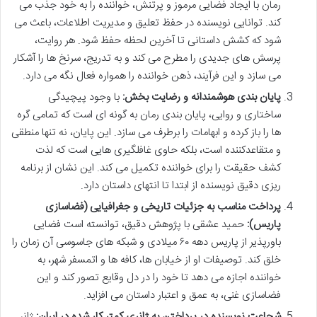
رمان با ایجاد فضایی مرموز و پرتنش، خواننده را به خود جذب می
کند. توانایی نویسنده در حفظ تعلیق و مدیریت اطلاعات، باعث می
شود که کشش داستانی تا آخرین لحظه حفظ شود. هر روایت،
پرسش های جدیدی را مطرح می کند و به تدریج، سرنخ ها را آشکار
می سازد و این فرآیند، ذهن خواننده را همواره فعال نگه می دارد.
پایان بندی هوشمندانه و رضایت بخش:
با وجود پیچیدگی
ساختاری و روایی، پایان بندی رمان به گونه ای است که تمامی گره
ها را باز کرده و ابهامات را برطرف می سازد. این پایان، نه تنها منطقی
و متقاعدکننده است، بلکه حاوی غافلگیری هایی است که لذت
کشف حقیقت را برای خواننده تکمیل می کند. این نشان از برنامه
ریزی دقیق نویسنده از ابتدا تا انتهای داستان دارد.
پرداخت مناسب به جزئیات تاریخی و جغرافیایی (فضاسازی
پاریس):
حمید عشقی با پژوهش دقیق، توانسته است فضایی
باورپذیر از پاریس دهه ۶۰ میلادی و شبکه های جاسوسی آن زمان را
خلق کند. توصیفات او از خیابان ها، کافه ها و اتمسفر شهر، به
خواننده اجازه می دهد تا خود را در دل وقایع تصور کند و این
فضاسازی غنی، به عمق و اعتبار داستان می افزاید.
شجاعت نویسنده در پرداختن به ژانری کمتر کار شده در ایران:
ژانر