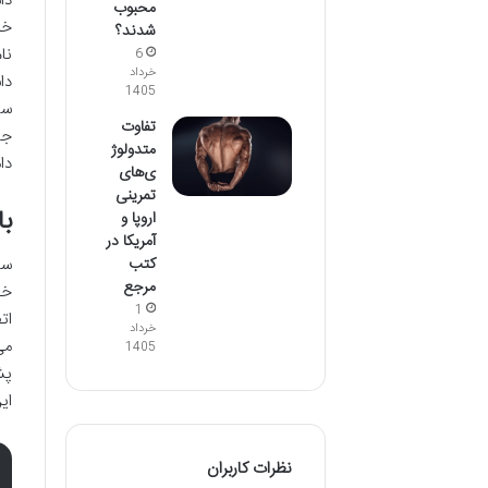
دا
محبوب
خل
شدند؟
نا
6
خرداد
دا
1405
سپ
تفاوت
جی
متدولوژ
دا
ی‌های
تمرینی
با
اروپا و
آمریکا در
کتب
سا
مرجع
خو
1
ات
خرداد
می
1405
پش
ای
نظرات کاربران