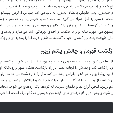
ستان از پادشاهی آیسون در یولکوس آغاز می شود، پادشاهی که با نیرنگ و خی
ع شده و زندانی می شود. پلیاس، مردی جاه طلب و بی رحم، پادشاهی را به 
م جیسون، پسر حقیقی پادشاه آیسون، به دنیا می آید. پلیاس از ترس پیشگویی
شت، تصمیم به قتل نوزاد می گیرد. اما مادر دلسوز جیسون، او را به دور از چ
ارد تا در کوهستان ها پرورش یابد. کایرون، موجودی نیمه انسان و نیمه اسب
سون می آموزد، بلکه او را با حکمت و اخلاق قهرمانی آشنا می سازد و بذرها
مان طبیعت رشد می کند، بی خبر از گذشته سلطنتی خود، اما با روحیه ای بی با
زگشت قهرمان: چالش پشم زرین
ل ها می گذرد و جیسون به مردی جوان و نیرومند تبدیل می شود. او تصمیم 
د را کشف کند و پدرش را نجات دهد. در راه بازگشت، هنگام عبور از رودخانه
فاق، پیشگویی را در ذهن پلیاس زنده می کند و او را به وحشت می اندازد. پل
 شناسد، از او می خواهد که به عنوان اثبات شجاعت و لیاقتش، پشم زرین افس
م زرین، گنجی گران بها و نگهبان قدرت، که توسط یک اژدهای بی خواب محاف
ن شرط پلیاس در واقع ترفندی برای فرستادن جیسون به کام مرگ است، اما جیس