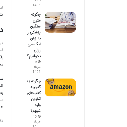
خرداد
1405
ای
کن
چگونه
متون
سنگین
د
پزشکی را
به زبان
تو
انگلیسی
اس
روان
بخوانیم؟
بل
18
مخ
خرداد
1405
سب
چگونه به
ان
گنجینه
به
کتاب‌های
آمازون
سر
وارد
هن
شویم؟
12
نق
خرداد
1405