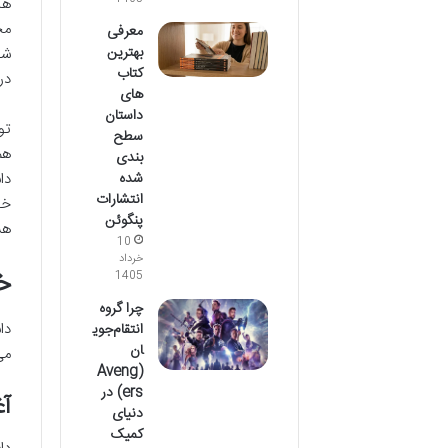
ها
مخ
معرفی
بهترین
شخ
کتاب
در
های
داستان
تو
سطح
هم
بندی
دا
شده
انتشارات
خو
پنگوئن
هس
10
خرداد
خ
1405
چرا گروه
دا
انتقام‌جوی
ان
می
(Aveng
ers) در
آغ
دنیای
کمیک