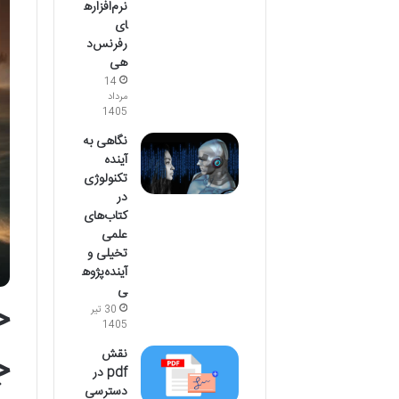
نرم‌افزاره
ای
رفرنس‌د
هی
14
مرداد
1405
نگاهی به
آینده
تکنولوژی
در
کتاب‌های
علمی
تخیلی و
آینده‌پژوه
ی
30 تیر
1405
ج
نقش
pdf در
دسترسی