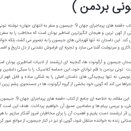
ونی بردمن )
کتاب «قصه های پرماجرای جهان 9: جیسون و سفر به انتهای ج
ی از کهن ترین و هیجان انگیزترین اساطیر یونان است که مخاطب را به سف
 کند. این داستان نه تنها قهرمانی های جیسون را به تصویر می کشد، بلکه خوا
اکاری و سرنوشت آشنا می سازد و تجربه ای فراموش نشدنی از دل تاریخ و افسان
ستان جیسون و آرگونوت ها، گنجینه ای ارزشمند از ادبیات اساطیری یونان است ک
ت. تونی بردمن با قلم توانای خود، این حماسه کلاسیک را با سبکی دلنشین و گ
زنویسی نه تنها پیچیدگی های داستان اصلی را به شکلی ساده و قابل فهم ارائه
جراها می کند که گویی خود بخشی از گروه آرگونوت ها در جستجوی پشم زرین 
در این مقاله، به خل
لی، و بررسی پیام ها و مضامین عمیق آن خواهیم پرداخت. هدف این است که فر
ن اثر ارزشمند دست یابیم و اهمیت آن را برای مخاطبان امروز آشکار سازیم. با
ستانی زنده به خواننده منتقل شود، گویی او نیز در کنار جیسون، از موانع عبور ک