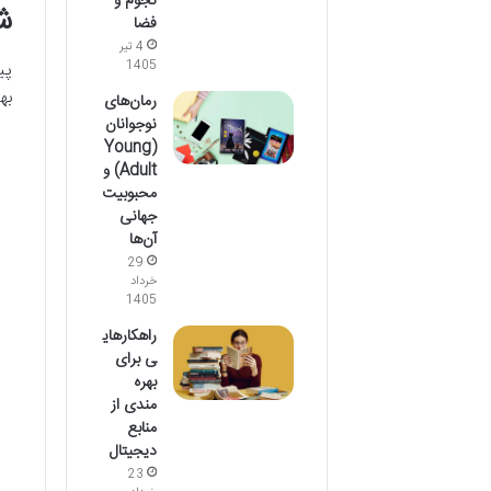
نجوم و
ش
فضا
4 تیر
1405
پی
بهت
رمان‌های
نوجوانان
(Young
Adult) و
محبوبیت
جهانی
آن‌ها
29
خرداد
1405
راهکارهای
ی برای
بهره
مندی از
منابع
دیجیتال
23