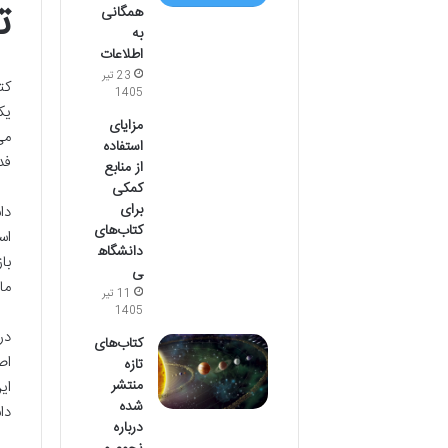
ت
همگانی
به
اطلاعات
23 تیر
1405
یک
مزایای
می
استفاده
فد
از منابع
کمکی
برای
دا
کتاب‌های
اس
دانشگاه
با
ی
ما
11 تیر
1405
کتاب‌های
اص
تازه
منتشر
ای
شده
دا
درباره