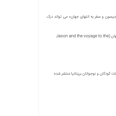
جیسون و سفر به انتهای جهان» می تواند درک
قصه های پرماجرای جهان 9: جیسون و سفر به انتهای جهان (Jason and the voyage to the
 کودکان و نوجوانان بریتانیا منتشر شده