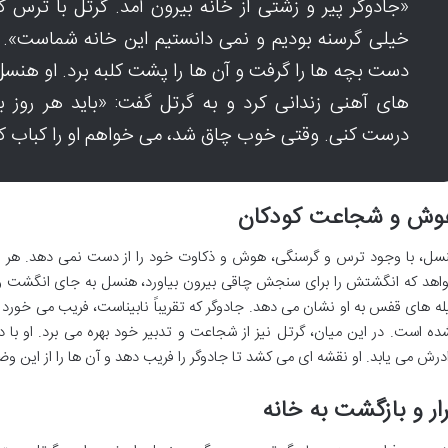
«جادوگر پیر و زشتی از خانه بیرون آمد. گرتل با ترس
خیلی گرسنه بودیم و نمی دانستیم این خانه شماست». ج
دست بچه ها را گرفت و آن ها را پشت کلبه برد. او هنسل
های آهنی زندانی کرد و به گرتل گفت: «باید هر روز 
درست کنی. وقتی خوب چاق شد، می خواهم او را کباب کنم
وش و شجاعت کودکان
سل، با وجود ترس و گرسنگی، هوش و ذکاوت خود را از دست نمی دهد. هر روز ک
اهد که انگشتش را برای سنجش چاقی بیرون بیاورد، هنسل به جای انگشت و
له های قفس به او نشان می دهد. جادوگر که تقریباً نابیناست، فریب می خورد 
ده است. در این میان، گرتل نیز از شجاعت و تدبیر خود بهره می برد. او با 
ادرش می یابد. او نقشه ای می کشد تا جادوگر را فریب دهد و آن ها را از این
ار و بازگشت به خانه