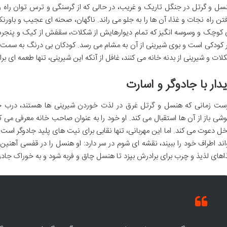
سل و گرتل در جنگل تاریک و غریب، در حالی که از گرسنگی و ترس توان راه رفتن
فتن راه نجات و غذا، آن ها را به جلو می راند. ناگهان، صحنه ای عجیب و باو
 کوچک و وسوسه انگیز که تمام دیوارهایش از شکلات، سقفش از کیک و پنجره 
 کودکی است و بوی شیرینی از آن به مشام می رسد. کودکان بی درنگ به سمت آ
لات و شیرینی از بدنه خانه می کنند، غافل از آنکه این شیرینی، تنها طعمه ای ب
دار با جادوگر و اسارت
ست زمانی که هنسل و گرتل غرق در لذت خوردن شیرینی ها هستند، درب خان
وشی باز از آن ها استقبال می کند. او خود را به عنوان صاحب خانه معرفی می ک
خل دعوت می کند. اما این مهربانی، تنها نقابی برای نیت های پلید جادوگر است
اند اطراف خود را ببیند، نقشه ای شوم در سر دارد: او هنسل را در قفسی آهنین 
اهای لذیذ و چرب برای برادرش بپزد تا هنسل چاق و فربه شود و به خوراک جادو