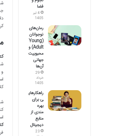
نجوم و
شا
فضا
جد
4 تیر
دا
1405
کر
رمان‌های
نوجوانان
م
(Young
Adult) و
محبوبیت
کت
جهانی
شی
آن‌ها
و 
29
خرداد
اس
1405
کل
راهکارهای
ی برای
شا
بهره
کن
مندی از
اس
منابع
کت
دیجیتال
فر
23