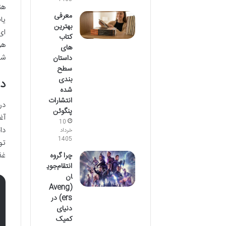
هن
معرفی
یا
بهترین
ای
کتاب
هر
های
شک
داستان
سطح
بندی
دی
شده
انتشارات
در
پنگوئن
آغ
10
دا
خرداد
1405
تو
غذ
چرا گروه
انتقام‌جوی
ان
(Aveng
ers) در
دنیای
کمیک