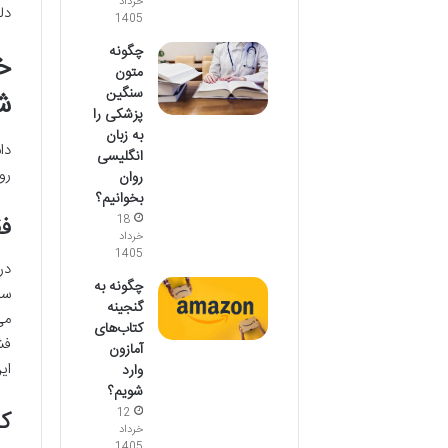
خرداد
دل
1405
چگونه
خ
متون
سنگین
ش
پزشکی را
به زبان
دا
انگلیسی
رو
روان
بخوانیم؟
فق
18
خرداد
1405
در
چگونه به
سن
گنجینه
می
کتاب‌های
فش
آمازون
ای
وارد
شویم؟
ک
12
خرداد
1405