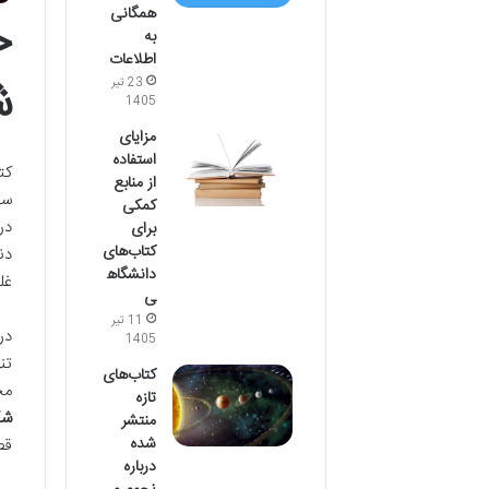
همگانی
خ
به
اطلاعات
ش
23 تیر
1405
مزایای
استفاده
کت
از منابع
سف
کمکی
در
برای
کتاب‌های
دن
دانشگاه
غلب
ی
11 تیر
در
1405
تن
کتاب‌های
مح
تازه
شک
منتشر
شده
قص
درباره