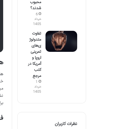
محبوب
شدند؟
6
خرداد
1405
تفاوت
متدولوژ
ی‌های
تمرینی
اروپا و
ه
آمریکا در
کتب
هن
مرجع
خو
1
خرداد
می
1405
نش
بر
فر
نظرات کاربران