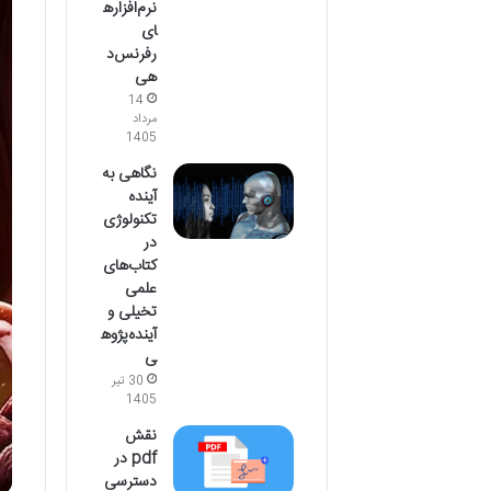
نرم‌افزاره
ای
رفرنس‌د
هی
14
مرداد
1405
نگاهی به
آینده
تکنولوژی
در
کتاب‌های
علمی
تخیلی و
آینده‌پژوه
ی
30 تیر
1405
نقش
pdf در
دسترسی