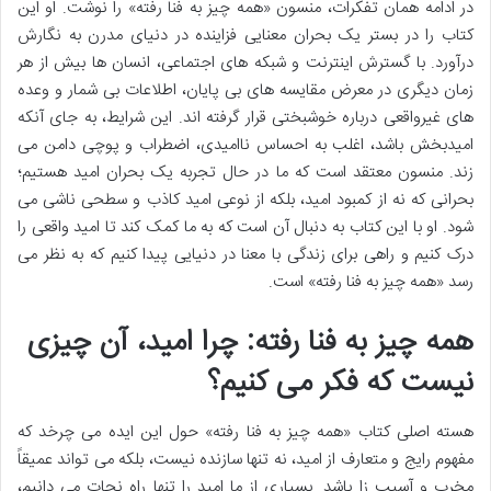
در ادامه همان تفکرات، منسون «همه چیز به فنا رفته» را نوشت. او این
کتاب را در بستر یک بحران معنایی فزاینده در دنیای مدرن به نگارش
درآورد. با گسترش اینترنت و شبکه های اجتماعی، انسان ها بیش از هر
زمان دیگری در معرض مقایسه های بی پایان، اطلاعات بی شمار و وعده
های غیرواقعی درباره خوشبختی قرار گرفته اند. این شرایط، به جای آنکه
امیدبخش باشد، اغلب به احساس ناامیدی، اضطراب و پوچی دامن می
زند. منسون معتقد است که ما در حال تجربه یک بحران امید هستیم؛
بحرانی که نه از کمبود امید، بلکه از نوعی امید کاذب و سطحی ناشی می
شود. او با این کتاب به دنبال آن است که به ما کمک کند تا امید واقعی را
درک کنیم و راهی برای زندگی با معنا در دنیایی پیدا کنیم که به نظر می
رسد «همه چیز به فنا رفته» است.
همه چیز به فنا رفته: چرا امید، آن چیزی
نیست که فکر می کنیم؟
هسته اصلی کتاب «همه چیز به فنا رفته» حول این ایده می چرخد که
مفهوم رایج و متعارف از امید، نه تنها سازنده نیست، بلکه می تواند عمیقاً
مخرب و آسیب زا باشد. بسیاری از ما امید را تنها راه نجات می دانیم،