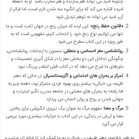
چگونه امید می تواند هم سازنده و هم مخرب باشد. او به «نقطه
امید» اشاره می کند که برای انگیزه مند شدن لازم است، اما فراتر از
آن، امید می تواند به توهم تبدیل شود.
«قانون حفظ رنج»:
این ایده که میزان رنج در جهان ثابت است و ما
تنها می توانیم نوع رنج خود را انتخاب کنیم، مفهومی است که به
طور ویژه در این کتاب مطرح می شود.
روانشناسی مغز احساسی و منطقی:
منسون با ارجاعات روانشناختی،
چگونگی تداخل این دو بخش مغز را در شکل گیری تصمیمات و
باورهای ما شرح می دهد که در کتاب قبلی اینقدر پررنگ نبود.
تمرکز بر بحران های اجتماعی و اگزیستانسیال:
در حالی که «هنر
ظریف بی خیالی» بیشتر روی بهبود فردی متمرکز بود، «همه چیز به
فنا رفته» به بحران های معنایی در جامعه مدرن، تأثیر اینترنت و
جهانی شدن بر روح و روان انسان می پردازد.
مرگ و معنا:
مفهوم مرگ به عنوان یک نیروی انگیزشی برای یافتن
معنا و ارزش در زندگی، در این کتاب با جزئیات بیشتری مورد بررسی
قرار می گیرد.
به طور خلاصه، «هنر ظریف بی خیالی» به ما کمک کرد تا خانه ای مرتب و