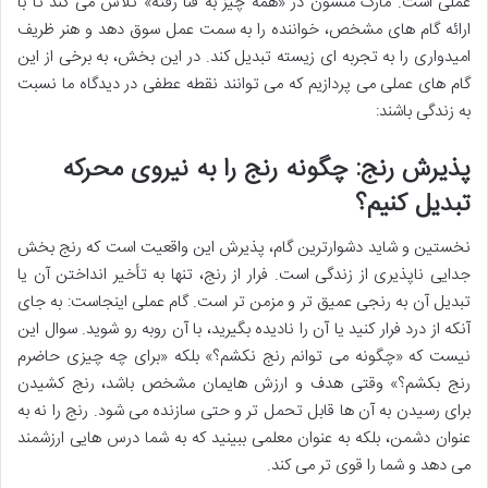
عملی است. مارک منسون در «همه چیز به فنا رفته» تلاش می کند تا با
ارائه گام های مشخص، خواننده را به سمت عمل سوق دهد و هنر ظریف
امیدواری را به تجربه ای زیسته تبدیل کند. در این بخش، به برخی از این
گام های عملی می پردازیم که می توانند نقطه عطفی در دیدگاه ما نسبت
به زندگی باشند:
پذیرش رنج: چگونه رنج را به نیروی محرکه
تبدیل کنیم؟
نخستین و شاید دشوارترین گام، پذیرش این واقعیت است که رنج بخش
جدایی ناپذیری از زندگی است. فرار از رنج، تنها به تأخیر انداختن آن یا
تبدیل آن به رنجی عمیق تر و مزمن تر است. گام عملی اینجاست: به جای
آنکه از درد فرار کنید یا آن را نادیده بگیرید، با آن روبه رو شوید. سوال این
نیست که «چگونه می توانم رنج نکشم؟» بلکه «برای چه چیزی حاضرم
رنج بکشم؟» وقتی هدف و ارزش هایمان مشخص باشد، رنج کشیدن
برای رسیدن به آن ها قابل تحمل تر و حتی سازنده می شود. رنج را نه به
عنوان دشمن، بلکه به عنوان معلمی ببینید که به شما درس هایی ارزشمند
می دهد و شما را قوی تر می کند.