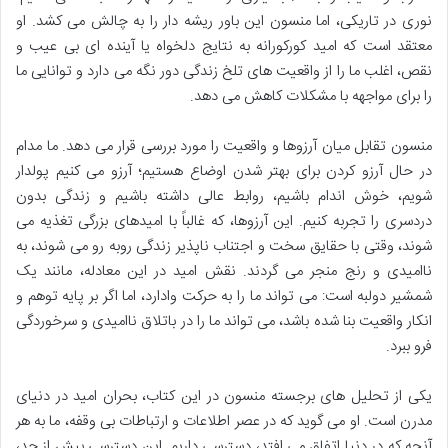
نوری در تاریکی، اما منسون این باور ریشه دار را به چالش می کشد. او
معتقد است که امید کورکورانه به نتایج دلخواه یا آینده ای بی عیب و
نقص، اغلب ما را از واقعیت های تلخ زندگی دور نگه می دارد و توانایی ما
را برای مواجهه با مشکلات کاهش می دهد.
منسون تقابل میان آرزوها و واقعیت را مورد بررسی قرار می دهد. ما مدام
در حال آرزو کردن برای بهتر شدن اوضاع هستیم؛ آرزو می کنیم پولدار
شویم، خوش اندام باشیم، روابط عالی داشته باشیم و زندگی بدون
دردسری را تجربه کنیم. این آرزوها، که غالباً با امیدهای بزرگی تغذیه می
شوند، وقتی با حقایق سخت و اجتناب ناپذیر زندگی روبه رو می شوند، به
ناامیدی و رنج منجر می گردند. نقش امید در این معادله، مانند یک
شمشیر دولبه است: می تواند ما را به حرکت وادارد، اما اگر بر پایه توهم و
انکار واقعیت بنا شده باشد، می تواند ما را در باتلاق ناامیدی و سرخوردگی
فرو ببرد.
یکی از تحلیل های برجسته منسون در این کتاب، بحران امید در دنیای
مدرن است. او می گوید که در عصر اطلاعات و ارتباطات بی وقفه، ما به هر
آنچه که در دنیا اتفاق می افتد، دسترسی داریم. این دسترسی بیش از حد،