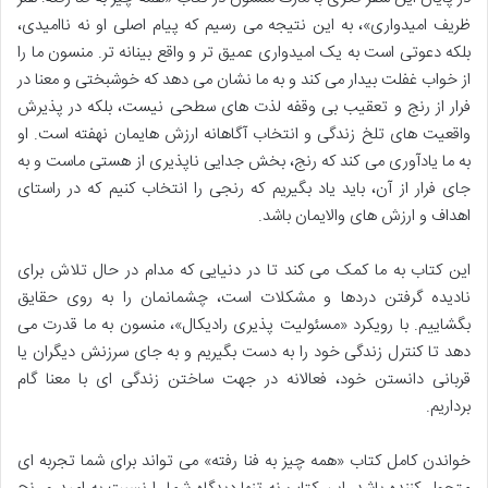
ظریف امیدواری»، به این نتیجه می رسیم که پیام اصلی او نه ناامیدی،
بلکه دعوتی است به یک امیدواری عمیق تر و واقع بینانه تر. منسون ما را
از خواب غفلت بیدار می کند و به ما نشان می دهد که خوشبختی و معنا در
فرار از رنج و تعقیب بی وقفه لذت های سطحی نیست، بلکه در پذیرش
واقعیت های تلخ زندگی و انتخاب آگاهانه ارزش هایمان نهفته است. او
به ما یادآوری می کند که رنج، بخش جدایی ناپذیری از هستی ماست و به
جای فرار از آن، باید یاد بگیریم که رنجی را انتخاب کنیم که در راستای
اهداف و ارزش های والایمان باشد.
این کتاب به ما کمک می کند تا در دنیایی که مدام در حال تلاش برای
نادیده گرفتن دردها و مشکلات است، چشمانمان را به روی حقایق
بگشاییم. با رویکرد «مسئولیت پذیری رادیکال»، منسون به ما قدرت می
دهد تا کنترل زندگی خود را به دست بگیریم و به جای سرزنش دیگران یا
قربانی دانستن خود، فعالانه در جهت ساختن زندگی ای با معنا گام
برداریم.
خواندن کامل کتاب «همه چیز به فنا رفته» می تواند برای شما تجربه ای