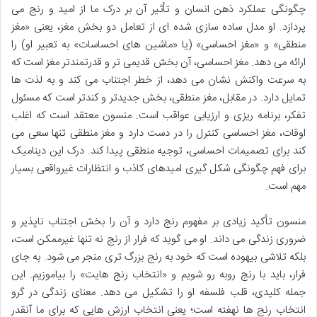
چگونگی عملکرد ذهن انسان و تأثیر آن بر درک ما از امید و رنج می
پردازد. او مدل ساده سازی شده ای از تعامل دو بخش مغز، یعنی «مغز
منطقی» و «مغز احساسی» (یا «ماشین های احساسات» به تعبیر او) را
ارائه می دهد. مغز احساسی، آن بخش قدیمی تر و قدرتمندتر مغز است که
به سرعت واکنش نشان می دهد، از خطر اجتناب می کند و به لذت ها
تمایل دارد. در مقابل، مغز منطقی، بخش جدیدتر و کندتر است که مسئول
تفکر، برنامه ریزی و ارزیابی عواقب است. منسون معتقد است که اغلب
اوقات، مغز احساسی کنترل را در دست دارد و مغز منطقی تنها سعی می
کند برای تصمیمات احساسی، توجیه منطقی پیدا کند. درک این دینامیک
برای فهم چگونگی شکل گیری امیدهای کاذب و انتظارات غیرواقعی بسیار
مهم است.
منسون تأکید زیادی بر مفهوم رنج دارد و آن را بخش اجتناب ناپذیر و
ضروری زندگی می داند. او می گوید که فرار از رنج نه تنها غیرممکن است،
بلکه تلاشی بیهوده است که خود به رنج بزرگ تری منجر می شود. به جای
فرار، باید با رنج روبه رو شویم و «انتخاب رنج هایت» را بیاموزیم. این
جمله کلیدی، قلب فلسفه او را تشکیل می دهد. معنای زندگی در گرو
انتخاب رنج ها نهفته است؛ یعنی انتخاب ارزش هایی که برای ما آنقدر