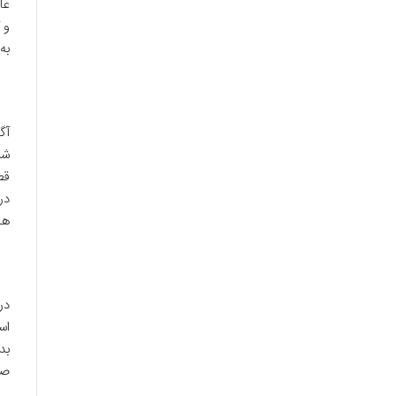
عا
و 
به
شر
قط
در
ها
در
اس
بد
صا