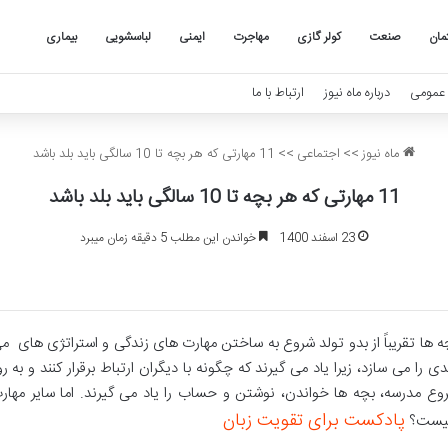
مان
صنعت
کولر گازی
مهاجرت
ایمنی
لباسشویی
بیماری
عمومی
درباره ماه نیوز
ارتباط با ما
ماه نیوز
>>
اجتماعی
>>
11 مهارتی که هر بچه تا 10 سالگی باید بلد باشد
11 مهارتی که هر بچه تا 10 سالگی باید بلد باشد
23 اسفند 1400
خواندن این مطلب 5 دقیقه زمان میبرد
ه ها تقریباً از بدو تولد شروع به ساختن مهارت های زندگی و استراتژی های 
دی را می سازد، زیرا یاد می گیرند که چگونه با دیگران ارتباط برقرار کنند و ب
وع مدرسه، بچه ها خواندن، نوشتن و حساب را یاد می گیرند. اما سایر مها
پادکست برای تقویت زبان
یست؟