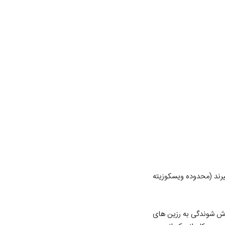
یرند (محدوده ویسکوزیته
مینیوم تری هیدرات (ATH)، می توان خاصیت خود خاموش شوندگی به رزین های