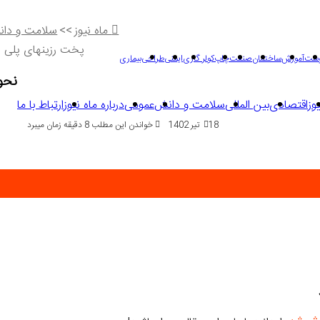
ماه نیوز
>>
سلامت و دا
پخت رزینهای پلی‌ ا
وست
آموزش
ساختمان
صنعت
چاپ
کولر گازی
ایمنی
طراحی
بیماری
نحو
وز
اقتصادی
بین المللی
سلامت و دانش
عمومی
درباره ماه نیوز
ارتباط با ما
18 تیر 1402
خواندن این مطلب 8 دقیقه زمان میبرد