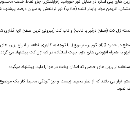
 رزین های پلی استر، در مقابل نور خورشید (فرابنفش) جزو نقاط ضعف محسوب
ل، افزودن مواد پایدار کننده (جاذب) نور فرابنفش به میزان درصد پیشنهاد ش
ه ژل کت (سطح درگیر با قالب) و تاپ کت (بیرونی ترین سطح لایه گذاری شد
لایه ژل کت: ضخامتی در حدود 0.5 میلی متر دارا می باشد (وزن واحد سطح در حدود 500 گرم بر مترمریع). با توجه به کارب
ایزو به همراه افزودنی های لازم، جهت استفاده در لایه ژل کت پیشنهاد می گردد.
فاده از رزین های خاصی که امکان پخت در هوا را دارد، پیشنهاد میگردد.
استر، فرار می باشد که از نظر محیط زیست و نیز آلودگی محیط کار یک موض
 نمود: