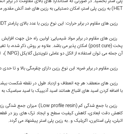
پلی استر بخشید. در صورتی که استاندارد های بالای مقاومت در برابر آتش 
HET) به رزین پلی استر، امکان دستیابی به رزین های ضد آتش مقدور می باشد، که در اصطلاح به رزین پلی استرهالوژنه معروف می باشد.
رزین های مقاوم در برابر حرارت: این نوع رزین با عدد بالای پارامتر HDT (دمای تغییر شکل حرارتی) شناخته می شود.
رزین های مقاوم در برابر مواد شیمیایی: اولین راه حل جهت افزایش مق
پخت (post cure) امکان پذیر می باشد. علاوه بر روش ذکر شده
آن جمله می توان استفاده از الکل دو عاملی نئوپنتیل گلایکل (NPG )، اسید HET و بیس فنل A را ذکر نمود.
رزین مقاوم در برابر ضربه: ابن نوع رزین دارای چقرمگی بالا و تا حدی د
رزین های منعطف: هر چه انعطاف و ازدباد طول در نقطه شکست بیشتر 
با اضافه کردن اسید های اشباع همانند اسید آدیپیک با اسید سباسیک به رز
اتیلن، پلی استایرن، اکریلیک و…به رزین پلی استر پیشنهاد می گردد.