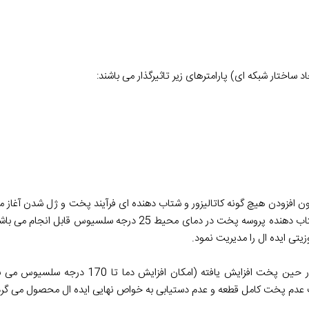
ساختار شبکه ای) پارامترهای زیر تاثیرگذار می باشند:
 حدود 160 درجه سلسیوس باشد، بدون افزودن هیچ گونه کاتالیزور و شتاب دهنده ای فرآیند پخت و ژل شدن آ
این دما تا حدود 50 درجه سلسیوس کاهش می یابد و با اضافه کردن شتاب دهنده پروسه پخت در دما
تی ایده ال را مدیریت نمود.
در صورت افزایش برآیند پارامترهای ذکر شده، دمای قطعه کامپوزیتی در حین پ
 عدم پخت کامل قطعه و عدم دستیابی به خواص نهایی ایده ال محصول می گرد