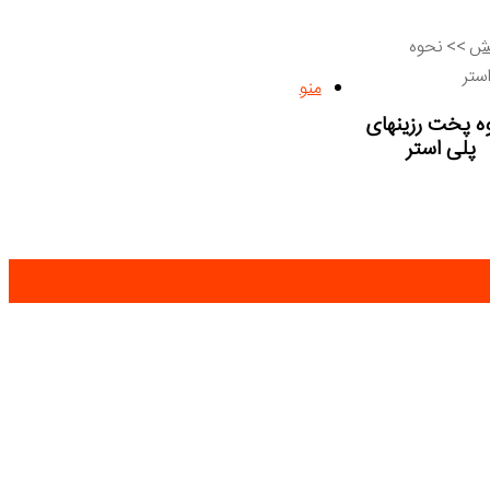
نش
>>
نحوه‌
ستر
منو
ه‌ پخت رزینهای
پلی‌ استر