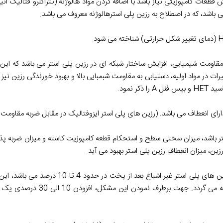
قطعات کامپوزیتی نیاز باشد با اضافه کردن مواد هالوژنه (تتراکلرو فتالیک انید
اومت شیمیایی، افزایش ساختار شبکه ای در رزین پلی استر می باشد که این ام
، با تغییرات در مواد اولیه، دستیابی به مقاومت شبمبایی بالا و بهبود خورندگی رزین نی
ارای انعطاف می باشد. (رزین های پلی استر ایزوفتالیک در مقابل ضربه مقاومت م
باشد، میزان سختی سطح و استحکام قطعه کامپوزیت کاسته و میزان ضربه پذی
ین، میزان انعطاف رزین پلی استر بهبود می آید.
رزین با جمع شدگی کم (Low profile resin): میزان جمع شدگی رزین های پ
کاهش دقت ابعادی، کاهش کیفیت سطح و ایجاد ترک های ریز