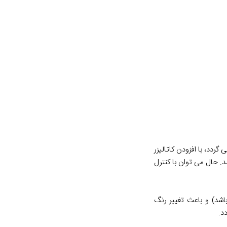
غاز می گردد، با افزودن کاتالیزر
ی محیط 25 درجه سلسیوس قابل انجام می باشد. حال می توان با کنترل
خت افزایش یافته (امکان افزایش دما تا 170 درجه سلسیوس می باشد) و باعث تغییر رنگ
د.