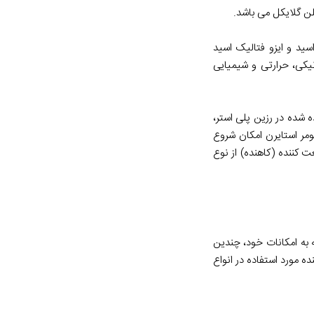
لن گلایکل می باشد.
سید و ایزو فتالیک اسید
Is) گفته می شود. رزین ایزو مقاومت مکانیکی، حرارتی و شیمیایی
 شده در رزین پلی استر،
 اضافه شدن مونومر استایرن امکان شروع
 جلوگیری از ژل شدن ناخواسته در حین تولید و استفاده رزین، در حدود 0.2 درصد ممانعت کننده (کاهنده) از نوع
وجه به امکانات خود، چندین
ه مورد استفاده در انواع