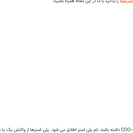
 شیشه
را بدانید با ما در این مقاله همراه باشید!
به طیف گسترده ای از پلیمرها که در ساختار خود گروه شیمیایی استری -–COO داشته باشند نام پلی استر اطلاق می شود. پلی استره