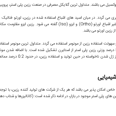
دروکسیل می باشند. متداول ترین گلایکل مصرفی در صنعت رزین پلی استر، پروپی
 می گردد. در میان اسید های اشباع استفاده شده در رزین، اورتو فتالیک ا
متداول تر می باشند که به ترتیب به رزین نهایی تولید شده پلی استر غیر اشباع اورتو (Ortho) و ایزو (o
لت استفاده رزین از مونومر استفاده می گردد. متداول ترین مونومر استفاده
استایرن می باشد که بوی رزین ناشی از بوی استایرن است. 30 الی 50 درصد وزنی رزین پلی استر از استایرن تشکیل شده است. با
حداقلی واکنش و ژل شدن رزین پلی استر می باشد که جهت
شیمیایی
ر، ساخت رزینی خاص امکان پذیر می باشد که هر یک از شرکت های تولید کننده رزین، با ت
 های پلی استر موجود در بازار، در ادامه ذکر شده است: (کاتالیزرها و شتاب دهند