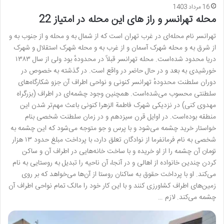
16 مرداد 1403
محله تهرانسر و راز های این محله در امتیاز 22
تهرانسر نام محله‌ای در غرب تهران است که از شمال به و محله و از جنوب به و
از شرق به و محله شهرک آسمان و از غرب به و محله شهرک استقلال و شهرک
دریا محدود شده‌است. محله تهرانسر قبلاً در محدودهٔ بود ولی از سال ۱۳۸۳
خورشیدی به بعد و در حال حاضر در واقع است. در گذشته به خصوص در
دوران سلطنت محدودهٔ تهرانسر کنونی و نواحی اطراف آن جزو شکارگاه‌های
سلطنتی محسوب می‌شده‌است. همچنین وجود چشمه‌ای در اطراف (بزرگراه
مهدوی کنی) در نزدیکی شهرک فاطمة الزهرا کنونی باعث مهم‌تر شدن این
منطقه بوده‌است. در اوایل قرن سیزدهم و در زمان سلطنت شخصی بنام
خواستار خرید چشمه می‌شود و با پرس و جو متوجه می‌شود که این چشمه به
شخصی به نام فرمانفرما از نوادگان تعلق دارد، با پرداخت مبلغ حدود ۱۳ هزار
تومان آن چشمه را از او خریده و با ساخت خانه‌هایی در اطراف آن و ساکن
کردن چندین خانواده از اهالی و در آنجا، آن ناحیه را تبدیل به روستایی به نام
می‌کند. او با پرداخت حقوق به ساکنان روستا از آن‌ها می‌خواهد که بر روی
زمین‌های اطراف کشاورزی کنند و با این کار خود را مالک تمام نواحی اطراف آن
چشمه می‌کند. لازم …