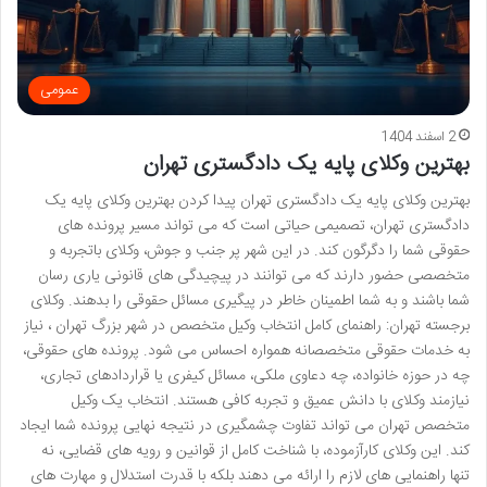
عمومی
2 اسفند 1404
بهترین وکلای پایه یک دادگستری تهران
بهترین وکلای پایه یک دادگستری تهران پیدا کردن بهترین وکلای پایه یک
دادگستری تهران، تصمیمی حیاتی است که می تواند مسیر پرونده های
حقوقی شما را دگرگون کند. در این شهر پر جنب و جوش، وکلای باتجربه و
متخصصی حضور دارند که می توانند در پیچیدگی های قانونی یاری رسان
شما باشند و به شما اطمینان خاطر در پیگیری مسائل حقوقی را بدهند. وکلای
برجسته تهران: راهنمای کامل انتخاب وکیل متخصص در شهر بزرگ تهران ، نیاز
به خدمات حقوقی متخصصانه همواره احساس می شود. پرونده های حقوقی،
چه در حوزه خانواده، چه دعاوی ملکی، مسائل کیفری یا قراردادهای تجاری،
نیازمند وکلای با دانش عمیق و تجربه کافی هستند. انتخاب یک وکیل
متخصص تهران می تواند تفاوت چشمگیری در نتیجه نهایی پرونده شما ایجاد
کند. این وکلای کارآزموده، با شناخت کامل از قوانین و رویه های قضایی، نه
تنها راهنمایی های لازم را ارائه می دهند بلکه با قدرت استدلال و مهارت های