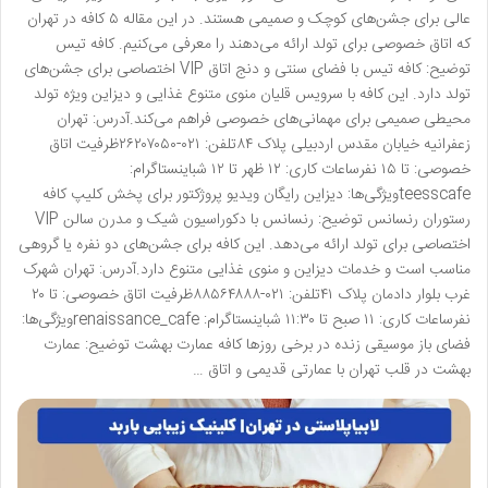
عالی برای جشن‌های کوچک و صمیمی هستند. در این مقاله ۵ کافه در تهران
که اتاق خصوصی برای تولد ارائه می‌دهند را معرفی می‌کنیم. کافه تیس
توضیح: کافه تیس با فضای سنتی و دنج اتاق VIP اختصاصی برای جشن‌های
تولد دارد. این کافه با سرویس قلیان منوی متنوع غذایی و دیزاین ویژه تولد
محیطی صمیمی برای مهمانی‌های خصوصی فراهم می‌کند.آدرس: تهران
زعفرانیه خیابان مقدس اردبیلی پلاک ۸۴تلفن: ۰۲۱-۲۶۲۰۷۰۵۰ظرفیت اتاق
خصوصی: تا ۱۵ نفرساعات کاری: ۱۲ ظهر تا ۱۲ شباینستاگرام:
teesscafeویژگی‌ها: دیزاین رایگان ویدیو پروژکتور برای پخش کلیپ کافه
رستوران رنسانس توضیح: رنسانس با دکوراسیون شیک و مدرن سالن VIP
اختصاصی برای تولد ارائه می‌دهد. این کافه برای جشن‌های دو نفره یا گروهی
مناسب است و خدمات دیزاین و منوی غذایی متنوع دارد.آدرس: تهران شهرک
غرب بلوار دادمان پلاک ۴۱تلفن: ۰۲۱-۸۸۵۶۴۸۸۸ظرفیت اتاق خصوصی: تا ۲۰
نفرساعات کاری: ۱۱ صبح تا ۱۱:۳۰ شباینستاگرام: renaissance_cafeویژگی‌ها:
فضای باز موسیقی زنده در برخی روزها کافه عمارت بهشت توضیح: عمارت
بهشت در قلب تهران با عمارتی قدیمی و اتاق …