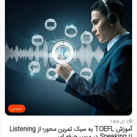
عمومی
2 آبان 1404
آموزش TOEFL به سبک تمرین محور؛ از Listening
تا Speaking در مسیر حرفه ای