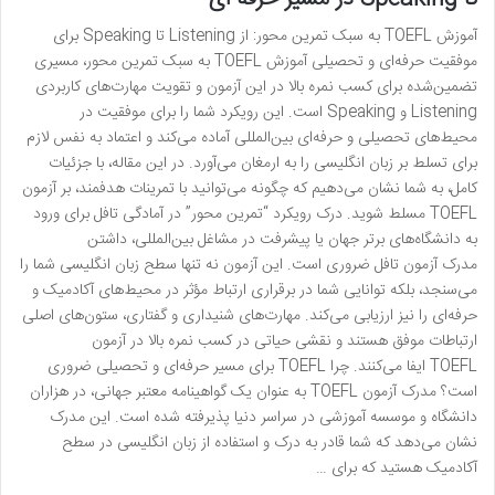
آموزش TOEFL به سبک تمرین محور: از Listening تا Speaking برای
موفقیت حرفه‌ای و تحصیلی آموزش TOEFL به سبک تمرین محور، مسیری
تضمین‌شده برای کسب نمره بالا در این آزمون و تقویت مهارت‌های کاربردی
Listening و Speaking است. این رویکرد شما را برای موفقیت در
محیط‌های تحصیلی و حرفه‌ای بین‌المللی آماده می‌کند و اعتماد به نفس لازم
برای تسلط بر زبان انگلیسی را به ارمغان می‌آورد. در این مقاله، با جزئیات
کامل، به شما نشان می‌دهیم که چگونه می‌توانید با تمرینات هدفمند، بر آزمون
TOEFL مسلط شوید. درک رویکرد “تمرین محور” در آمادگی تافل برای ورود
به دانشگاه‌های برتر جهان یا پیشرفت در مشاغل بین‌المللی، داشتن
مدرک آزمون تافل ضروری است. این آزمون نه تنها سطح زبان انگلیسی شما را
می‌سنجد، بلکه توانایی شما در برقراری ارتباط مؤثر در محیط‌های آکادمیک و
حرفه‌ای را نیز ارزیابی می‌کند. مهارت‌های شنیداری و گفتاری، ستون‌های اصلی
ارتباطات موفق هستند و نقشی حیاتی در کسب نمره بالا در آزمون
TOEFL ایفا می‌کنند. چرا TOEFL برای مسیر حرفه‌ای و تحصیلی ضروری
است؟ مدرک آزمون TOEFL به عنوان یک گواهینامه معتبر جهانی، در هزاران
دانشگاه و موسسه آموزشی در سراسر دنیا پذیرفته شده است. این مدرک
نشان می‌دهد که شما قادر به درک و استفاده از زبان انگلیسی در سطح
آکادمیک هستید که برای …