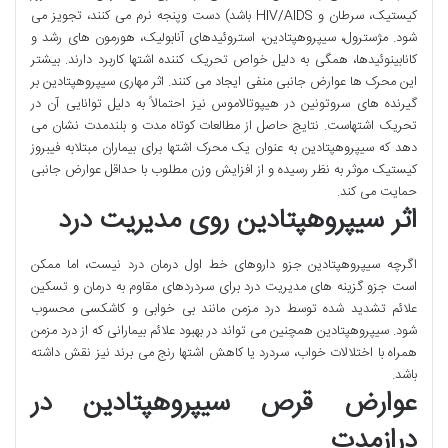
کیستیک، سرطان و HIV/AIDS باشد) دست وپنجه نرم می کنند، تجویز می
شود. مژسترول، سیپروهپتادین، استروئیدهای آنابولیک، هورمون های رشد و
کانابینوئیدها، همگی به دلیل خواص تحریک کننده اشتها کاربرد دارند. بیشتر
این محرک ها عوارض جانبی منفی ایجاد می کنند. اثر مهاری سیپروهپتادین بر
گیرنده های سروتونین در هیپوتالاموس نیز احتمالاً به دلیل توانایی آن در
تحریک اشتهاست. نتایج حاصل از مطالعات کوتاه مدت و بلندمدت نشان می
دهد که سیپروهپتادین به عنوان یک محرک اشتها برای بیماران مبتلابه فیبروز
کیستیک موثر به نظر رسیده و از افزایش وزن مطلوب با حداقل عوارض جانبی
حمایت می کند.
اثر سیپروهپتادین روی مدیریت درد
اگرچه سیپروهپتادین جزو داروهای خط اول درمان درد نیست، اما ممکن
است جزو گزینه های مدیریت درد برای سردردهای مقاوم به درمان و تسکین
علائم تشدید شده توسط درد مزمن مانند بی خوابی و کاشکسی محسوب
شود. سیپروهپتادین همچنین می تواند در بهبود علائم بیمارانی که از درد مزمن
همراه با اختلالات خواب، سردرد یا کاهش اشتها رنج می برند نیز نقش داشته
باشد.
عوارض قرص سیپروهپتادین در
درازمدت