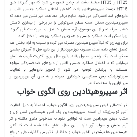
HT25 و HT35 مرتبط باشد، اما چنین تصور می شود که مهار گیرنده های
HT15 توسط سیپروهپتادین باعث کاهش اختلال عملکرد جنسی ناشی از
داروهای ضد افسردگی می شود. نتایج برخی مطالعات نیز نشان می دهد که
سیپروهپتادین ممکن است سطح سروتونین را در برخی از بیماران کاهش
دهد. صرف نظر از این موضوع، آرام بخش ها نیز باید موردبحث قرار گیرند،
زیرا ممکن است عملکرد جنسی و همچنین عملکرد روز بعد را مختل کنند.
برای بیماری که قبلاً سیپروهپتادین مصرف می کرده و نسبت به آرام بخش هم
تحمل نشان داده است، مصرف دوز موردنیاز از این دارو، قبل از آمیزش جنسی
ممکن است یک راه حل معقول باشد. بااین حال، برای اکثریت قریب به اتفاق
بیمارانی که با اختلال عملکرد جنسی ناشی از داروهای ضدافسردگی مواجه
هستند، به پزشکان توصیه می شود از تجویز داروهایی با فعالیت
سروتونرژیک پس سیناپسی خودداری نموده و به جای آن بوپروپیون و
میرتازاپین را استفاده کنند.
اثر سیپروهپتادین روی الگوی خواب
اثر احتمالی قرص سیپروهپتادین روی الگوی خواب، احتمالاً به دلیل فعالیت
آنتی کولینرژیک آن است. سیپروهپتادین یک آنتی هیستامین نسل اول و
مشابه دیفن هیدرامین است که توانایی نفوذ به سدخونی مغزی داشته و اثر
آرام بخش و خواب آور دارد. بااین حال، نشان داده شده است که آنتی
هیستامین ها بیشتر بر تاخیر خواب و حفظ آن تاثیر می گذارند، ولی در رفع