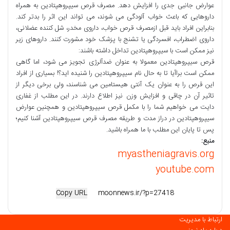
عوارض جانبی جدی را افزایش دهد. مصرف قرص سیپروهپتادین به همراه
داروهایی که باعث خواب آلودگی می شوند، می تواند این اثر را بدتر کند.
بنابراین افراد باید قبل ازمصرف قرص خواب، داروی مخدر، شل کننده عضلانی،
داروی اضطراب، افسردگی یا تشنج با پزشک خود مشورت کنند. داروهای زیر
نیز ممکن است با سیپروهپتادین تداخل داشته باشند:
قرص سیپروهپتادین معمولا به عنوان ضدآلرژی تجویز می شود، اما گاهی
ممکن است براآیا تا به حال نام سیپروهپتادین را شنیده اید؟! بسیاری از افراد
این قرص را به عنوان یک آنتی هیستامین می شناسند، ولی برخی دیگر از
تاثیر آن در چاقی و افزایش وزن نیز اطلاع دارند. در این مطلب از غفاری
دایت می خواهیم شما را با مکمل قرص سیپروهپتادین و همچنین عوارض
سیپروهپتادین در دراز مدت و طریقه مصرف قرص سیپروهپتادین آشنا کنیم؛
پس تا پایان این مطلب با ما همراه باشید.
منبع:
myastheniagravis.org
youtube.com
Copy URL
ارتباط با مدیریت