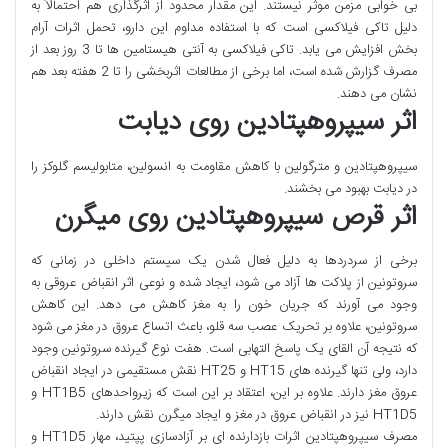
بی خوابی مزمن موثر نیستند. این مقدار محدود از اثرگذاری هم احتمالاً به
دلیل تاکی فیلاکسی است که با استفاده مداوم این دارو، تحمل اثرات آرام
بخش افزایش می یابد. تاکی فیلاکسی به آنتی هیستامین ها تا 3 روز بعد از
مصرف گزارش شده است، اما برخی از مطالعات اثربخشی را تا 2 هفته بعد هم
نشان می دهند.
اثر سیپروهپتادین روی دیابت
سیپروهپتادین و مترگولین با کاهش مقاومت به انسولین، متابولیسم گلوکز را
در دیابت بهبود می بخشند.
اثر قرص سیپروهپتادین روی میگرن
برخی از سردردها به دلیل فعال شدن یک سیستم داخلی در زمانی که
سروتونین از پلاکت ها آزاد می شود، ایجاد شده و نوعی اثر انقباض عروقی به
وجود می آورند که جریان خون را به مغز کاهش می دهد. این کاهش
سروتونین، علاوه بر تحریک عصب سه قلو، باعث اتساع عروق در مغز می شود
که نتیجه آن القای یک پاسخ التهابی است. هفت نوع گیرنده سروتونین وجود
دارد، ولی تنها گیرنده های HT15 و HT25 نقش مستقیمی در ایجاد انقباض
عروق مغز دارند. علاوه بر این، اعتقاد بر این است که زیرواحدهای HT1B5 و
HT1D5 نیز در انقباض عروق در مغز و ایجاد میگرن نقش دارند.
مصرف سیپروهپتادین اثرات بازدارنده ای بر آزادسازی پپتید، مهار HT1D5 و