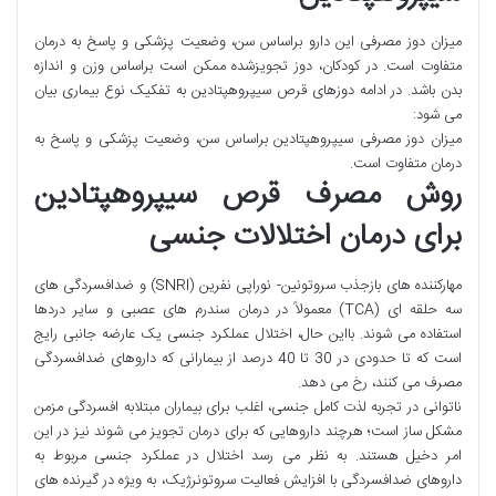
میزان دوز مصرفی این دارو براساس سن، وضعیت پزشکی و پاسخ به درمان
متفاوت است. در کودکان، دوز تجویزشده ممکن است براساس وزن و اندازه
بدن باشد. در ادامه دوزهای قرص سیپروهپتادین به تفکیک نوع بیماری بیان
می شود:
میزان دوز مصرفی سیپروهپتادین براساس سن، وضعیت پزشکی و پاسخ به
درمان متفاوت است.
روش مصرف قرص سیپروهپتادین
برای درمان اختلالات جنسی
مهارکننده های بازجذب سروتونین- نوراپی نفرین (SNRI) و ضدافسردگی های
سه حلقه ای (TCA) معمولاً در درمان سندرم های عصبی و سایر دردها
استفاده می شوند. بااین حال، اختلال عملکرد جنسی یک عارضه جانبی رایج
است که تا حدودی در 30 تا 40 درصد از بیمارانی که داروهای ضدافسردگی
مصرف می کنند، رخ می دهد.
ناتوانی در تجربه لذت کامل جنسی، اغلب برای بیماران مبتلابه افسردگی مزمن
مشکل ساز است؛ هرچند داروهایی که برای درمان تجویز می شوند نیز در این
امر دخیل هستند. به نظر می رسد اختلال در عملکرد جنسی مربوط به
داروهای ضدافسردگی با افزایش فعالیت سروتونرژیک، به ویژه در گیرنده های