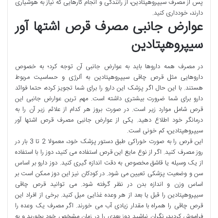
پس از مصرف سیپروهپتادین، از رانندگی و انجام کارهایی که نیاز به هوشیاری
دارند، خودداری کنید.
عوارض جانبی مصرف قرص اشتها آور
سیپروهپتادین
در مصرف همه داروها باید به عوارض جانبی آن توجه کرد؛ به خصوص
داروهایی مثل قرص چاقی سیپروهپتادین به آلرژی و حساسیت مربوط
هستند. با این حال اگر پزشک این دارو را برای شما تجویز کرده، حتما فوائد
دارو برای شما ضرورت بیشتری داشته است. مهم ترین عوارض جانبی این
قرص شامل موارد زیر است. در صورت بروز هر کدام از علائم زیر آن را به
درمانگر خود اطلاع دهید. یکی از عوارض جانبی مصرف قرص اشتها آور
سیپروهپتادین، کم خونی است.
این قرص را به صورت خوراکی طبق دستور پزشک خود، معمولا 2 تا 3 بار در
روز مصرف کنید. اگر از نوع مایع این قرص استفاده می کنید، دوز را با استفاده
از یک وسیله یا قاشق مخصوص به دقت اندازه گیری کنید. دوز دارو بر اساس
سن و وضعیت پزشکی تعیین می شود. در کودکان نیز این دوز ممکن است بر
اساس وزن و اندازه بدن در نظر گرفته شود. می توانید قرص چاقی
سیپروهپتادین را قبل یا بعد از هر وعده غذایی میل کنید. برخی از افراد این
قرص چاقی را همراه با مقدار زیادی آب می خورند. اگر مصرف یک وعده را
فراموش کردید، نگران نباشید دوز بعدی را در زمان مشخص خود بخورید و به