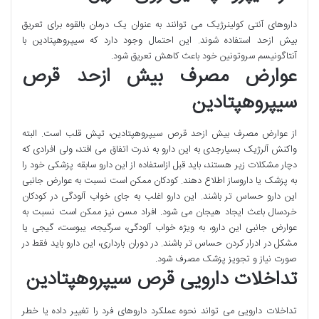
داروهای آنتی کولینرژیک می توانند به عنوان یک درمان بالقوه برای تعریق
بیش ازحد استفاده شوند. این احتمال وجود دارد که سیپروهپتادین با
آنتاگونیسم سروتونین خود باعث کاهش تعریق شود.
عوارض مصرف بیش ازحد قرص
سیپروهپتادین
از عوارض مصرف بیش ازحد قرص سیپروهپتادین، تپش قلب است. البته
واکنش آلرژیک بسیارجدی به این دارو به ندرت اتفاق می افتد، ولی افرادی که
دچار مشکلات زیر هستند، باید قبل ازاستفاده از این دارو سابقه پزشکی خود را
به پزشک یا داروساز اطلاع دهند. کودکان ممکن است نسبت به عوارض جانبی
این دارو حساس تر باشند. این دارو اغلب به جای خواب آلودگی در کودکان
خردسال باعث ایجاد هیجان می شود. افراد مسن نیز ممکن است نسبت به
عوارض جانبی این دارو، به ویژه خواب آلودگی، سرگیجه، یبوست، گیجی یا
مشکل در ادرار کردن حساس تر باشند. در دوران بارداری، این دارو باید فقط در
صورت نیاز و تجویز پزشک مصرف شود.
تداخلات دارویی قرص سیپروهپتادین
تداخلات دارویی می تواند نحوه عملکرد داروهای فرد را تغییر داده یا خطر