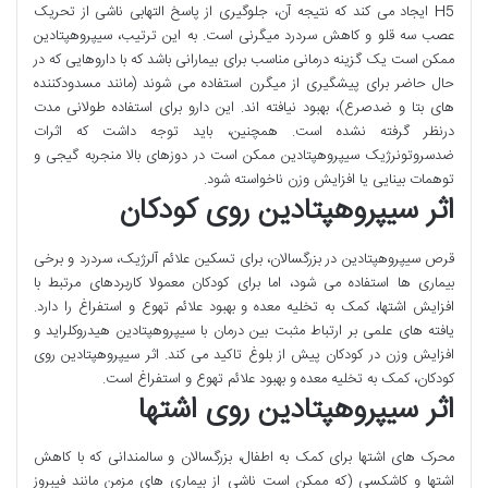
H5 ایجاد می کند که نتیجه آن، جلوگیری از پاسخ التهابی ناشی از تحریک
عصب سه قلو و کاهش سردرد میگرنی است. به این ترتیب، سیپروهپتادین
ممکن است یک گزینه درمانی مناسب برای بیمارانی باشد که با داروهایی که در
حال حاضر برای پیشگیری از میگرن استفاده می شوند (مانند مسدودکننده
های بتا و ضدصرع)، بهبود نیافته اند. این دارو برای استفاده طولانی مدت
درنظر گرفته نشده است. همچنین، باید توجه داشت که اثرات
ضدسروتونرژیک سیپروهپتادین ممکن است در دوزهای بالا منجربه گیجی و
توهمات بینایی یا افزایش وزن ناخواسته شود.
اثر سیپروهپتادین روی کودکان
قرص سیپروهپتادین در بزرگسالان، برای تسکین علائم آلرژیک، سردرد و برخی
بیماری ها استفاده می شود، اما برای کودکان معمولا کاربردهای مرتبط با
افزایش اشتها، کمک به تخلیه معده و بهبود علائم تهوع و استفراغ را دارد.
یافته های علمی بر ارتباط مثبت بین درمان با سیپروهپتادین هیدروکلراید و
افزایش وزن در کودکان پیش از بلوغ تاکید می کند. اثر سیپروهپتادین روی
کودکان، کمک به تخلیه معده و بهبود علائم تهوع و استفراغ است.
اثر سیپروهپتادین روی اشتها
محرک های اشتها برای کمک به اطفال، بزرگسالان و سالمندانی که با کاهش
اشتها و کاشکسی (که ممکن است ناشی از بیماری های مزمن مانند فیبروز