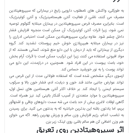
به طورکلی، واکنش های نامطلوب دارویی رایج در بیمارانی که سیپروهپتادین
مصرف می کنند، ناشی از فعالیت آنتی هیستامینرژیک و آنتی کولینرژیک
است. بنابراین، مصرف قرص سیپروهپتادین در بیماران مبتلابه گلوکوم توصیه
نمی شود، زیرا اثرات آنتی کولینرژیک آن ممکن است منجربه افزایش فشار
داخل چشم شود. علاوه براین، سیپروهپتادین ممکن است احتباس ادراری را
نیز در بیماران مبتلابه هیپرپلازی خوش خیم پروستات تشدید کند. گروه
دیگری از بیمارانی که باید از درمان با این دارو منع شوند، کسانی هستند که از
مواد افیونی استفاده می کنند، زیرا این ترکیب ممکن است با اثرات آرام بخش
خود، باعث یبوست در این افراد شود. همچنین، در درازمدت، این دارو می
تواند پوست را به نور خورشید حساس کند.
ازسوی دیگر، مشخص شده است که استفاده طولانی مدت از این قرص می
تواند عوارض جانبی مانند قند خون و دیابت، ادم، فشار خون بالا و سرکوب
سیستم ایمنی را ایجاد کند. بر خلاف اکثر آنتی هیستامین های نسل اول،
سیپروهپتادین با موارد متعددی از آسیب آشکار بالینی کبد نیز همراه است.
گاهی اوقات لاغری بیش از حد باعث می شه سمت داروهای چاقی و اشتهاآور
بریم، اما یادتون باشه این بدترین خیانتیه که به بدنتون می کنید. برای رسیدن
به تناسب اندام، رژیم افزایش وزن سالم و ورزش بهترین راهه. اگه می خوای
هم وزن اضافی کن هم سالم باشی روی لینک زیر بزن
اثر سیپروهپتادین روی تعریق