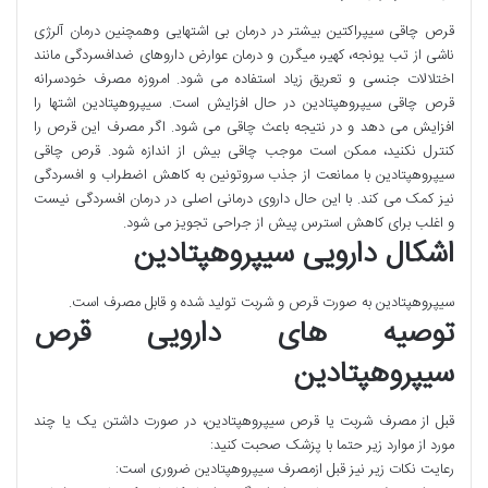
قرص چاقی سیپراکتین بیشتر در درمان بی اشتهایی وهمچنین درمان آلرژی
ناشی از تب یونجه، کهیر، میگرن و درمان عوارض داروهای ضدافسردگی مانند
اختلالات جنسی و تعریق زیاد استفاده می شود. امروزه مصرف خودسرانه
قرص چاقی سیپروهپتادین در حال افزایش است. سیپروهپتادین اشتها را
افزایش می دهد و در نتیجه باعث چاقی می شود. اگر مصرف این قرص را
کنترل نکنید، ممکن است موجب چاقی بیش از اندازه شود. قرص چاقی
سیپروهپتادین با ممانعت از جذب سروتونین به کاهش اضطراب و افسردگی
نیز کمک می کند. با این حال داروی درمانی اصلی در درمان افسردگی نیست
و اغلب برای کاهش استرس پیش از جراحی تجویز می شود.
اشکال دارویی سیپروهپتادین
سیپروهپتادین به صورت قرص و شربت تولید شده و قابل مصرف است.
توصیه های دارویی قرص
سیپروهپتادین
قبل از مصرف شربت یا قرص سیپروهپتادین، در صورت داشتن یک یا چند
مورد از موارد زیر حتما با پزشک صحبت کنید:
رعایت نکات زیر نیز قبل ازمصرف سیپروهپتادین ضروری است: