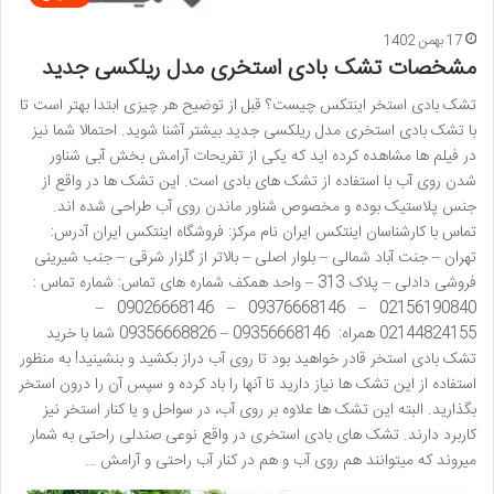
17 بهمن 1402
مشخصات تشک بادی استخری مدل ریلکسی جدید
تشک بادی استخر اینتکس چیست؟ قبل از توضیح هر چیزی ابتدا بهتر است تا
با تشک بادی استخری مدل ریلکسی جدید بیشتر آشنا شوید. احتمالا شما نیز
در فیلم ها مشاهده کرده اید که یکی از تفریحات آرامش بخش آبی شناور
شدن روی آب با استفاده از تشک های بادی است. این تشک ها در واقع از
جنس پلاستیک بوده و مخصوص شناور ماندن روی آب طراحی شده اند.
تماس با کارشناسان اینتکس ایران نام مرکز: فروشگاه اینتکس ایران آدرس:
تهران – جنت آباد شمالی – بلوار اصلی – بالاتر از گلزار شرقی – جنب شیرینی
فروشی دادلی – پلاک 313 – واحد همکف شماره های تماس: شماره تماس :
02156190840 – 09376668146 – 09026668146 –
02144824155 همراه: 09356668146 – 09356668826 شما با خرید
تشک بادی استخر قادر خواهید بود تا روی آب دراز بکشید و بنشینید! به منظور
استفاده از این تشک ها نیاز دارید تا آنها را باد کرده و سپس آن را درون استخر
بگذارید. البته این تشک ها علاوه بر روی آب، در سواحل و یا کنار استخر نیز
کاربرد دارند. تشک های بادی استخری در واقع نوعی صندلی راحتی به شمار
میروند که میتوانند هم روی آب و هم در کنار آب راحتی و آرامش …