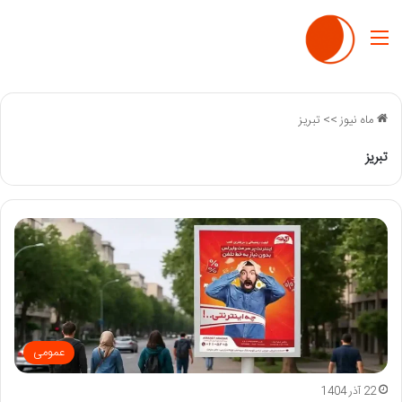
منو
ماه نیوز
>>
تبریز
تبریز
عمومی
22 آذر 1404