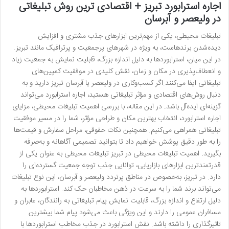
اجاره استرابورد تبریز + اقتصادی ترین روش تبلیغاتی
در ولیعصر و آبرسان
تبلیغات محیطی، یکی از مهم‌ترین ابزارهای جذب مشتری و افزایش
دیده‌شدن برندهاست، به ویژه در شهرهای پرجمعیت و پرترافیک مانند تبریز.
در این میان، استرابوردها به دلیل اندازه بزرگ، قابلیت نمایش به جمعیت زیاد
و انعطاف‌پذیری در مکان و زمان، نقش کلیدی در موفقیت کمپین‌های
تبلیغاتی ایفا می‌کنند.اگر کسب‌وکاری در ولیعصر یا آبرسان تبریز دارید و به
دنبال روش‌های اقتصادی و مؤثر تبلیغاتی هستید، اجاره استرابورد می‌تواند
گزینه‌ای ایده‌آل باشد. در این مقاله، با بررسی اهمیت تبلیغات محیطی، مزایای
اجاره استرابورد، انتخاب بهترین مکان و طراحی مؤثر، شما را در مسیر موفقیت
تبلیغاتی همراهی می‌کنیم. همچنین نکات حقوقی، مراحل سفارش و قیمت‌ها
را به طور دقیق پوشش خواهیم داد تا بتوانید تصمیمی آگاهانه و به‌صرفه
بگیرید. اهمیت تبلیغات محیطی در تبریز تبلیغات محیطی به عنوان یکی از
قدرتمندترین ابزارهای بازاریابی، توانایی جذب توجه جمعیت گسترده‌ای را
دارد. در تبریز، به‌خصوص در مناطق پرتردد ولیعصر و آبرسان، این نوع تبلیغات
می‌تواند برند شما را به سرعت در ذهن مخاطبان حک کند. استرابوردها به
دلیل ارتفاع و اندازه بزرگ، قابلیت نمایش پیام تبلیغاتی به رانندگان، عابران و
مسافران عمومی را دارند و این ویژگی باعث می‌شود پیام شما بیشترین
تاثیرگذاری را داشته باشد. نقش استرابورد در جذب مخاطب استرابوردها با