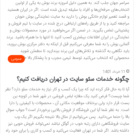
سراسر جهان جلب کند. به همین دلیل امروزه برند بوش به یکی از اولین
انتخاب‌های حرفه‌ای‌ها و افراد با سلیقه تبدیل شده است. اگر در ایران هستید
و قصد تعمیر لوازم خانگی بوش را دارید به سایت نمایندگی بوش خوبان
مراجعه کنید و یا از طریق راه‌های ارتباطی درج شده در سایت با تیم فروش و
پشتیبانی تماس بگیرید. در ضمن اگر می‌خواهید در مورد محصولات بوش و
نمایندگی در ایران اطلاعات بیشتری کسب کنید تا انتها با ما همراه باشید. برند
آلمانی بوش را به شما معرفی می‌کنیم قبل از اینکه به دفتر مرکزی بوش بروید،
باید نگاهی به گذشته و تلاش‌های این برند بیندازید تا مطمئن شوید
محصولی که انتخاب می‌کنید توسط تیمی مجرب و با پشتکار بالا طراحی و …
عمومی
11 خرداد 1401
چگونه خدمات سئو سایت در تهران دریافت کنیم؟
آیا تا به حال فکر کرده اید که چرا یک کسب و کار نیاز به خدمات سئو دارد؟ نظر
شما چیست؟ فرض کنید یک مغازه لباس فروشی در شهر شما در کوچه بن
بست قرار دارد ولی برخلاف موقعیت مکانی آن ، محصولات با کیفیتی را دارا
است. به نظر شما آیا این فروشگاه از فروش بالایی برخوردار است؟ جواب سوال
بالا را حتما می‌دانید. پس می‌توانیم از مثال بالا نتیجه بگیریم اگر یک وب
سایت فروشگاهی دارای رتبه خوب در گوگل نباشد نمی‌تواند فروش خوبی نیز
داشته باشد. اگر شما در تهران فعالیت می‌کنید و کسب و کاری را برای خود راه