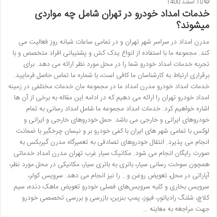
10 اسفند 1400
خدمات امداد خودرو در تهران شامل چه مواردی
میشوند؟
مدرن امداد در سراسر شهر تهران و در تمامی ساعات شبانه روز فعالیت می
کند. مجموعه ما با استفاده از انواع یدک کش و پشتیبانی افراد متخصص و با
تجربه خدمات امداد خودرو شما را در محل مورد نظر ارائه می دهد. برای
برقراری ارتباط به کارشناسان ما کافی است، با شماره ما تماس حاصل فرمایید.
خدمات امداد خودرو مدرن امداد ما در مجموعه مان خدمات مختلفی در زمینه
امداد خودرو تهران را ارائه می دهیم که در ادامه این مقاله به برخی از آن ها
اشاره خواهیم کرد. خدمات امداد مجموعه ما شامل امداد رسانی به تمام
خودروهای ایرانی و خارجی می باشد. حمل خودروهای خارجی و ایرانی و
لوکس با تمامی شهر های ایران با کفی خودرو بر و نیسان چرخگیر با ضمانت
انجام می پذیرد. انتقال خودروهای تصادفی به تعمیرگاه مدرن گیربکس به
صورت رایگان انجام می شود. مکانیک سیار غرب تهران مدرن امداد خدماتی
همچون سوخت رسانی سیار، باتری به باتری سیار، مکانیکی در محل مورد نظر،
آپاراتی در محل، تعویض روغن و… را نیز انجام می دهد. سرویس کولر،
سرویس بخاری و کلیه سرویس‌های فصلی خودرو تعویض ماهک دنده، سیم
کلاچ، شلنگ رادیاتور، فیوز، پمپ بنزین، بازرسی و بررسی تخصصی خودرو
جهت مراجعه به معاینه …