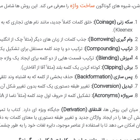
ساخت واژه
شن، شیوه های گوناگون
را معرفی می کند. این روش ها شامل موا
سکه زنی (Coinage):
خلق کلمات کاملاً جدید، مانند نام های تجاری که به 
Kleenex).
وام گیری (Borrowing):
جذب کلمات از زبان های دیگر (مثلاً چک از انگلیسی eck
ترکیب (Compounding):
ترکیب دو یا چند کلمه مستقل برای تشکیل یک ک
آمیزش (Blending):
ترکیب قسمت هایی از دو کلمه برای ایجاد یک واژه جدید (مثلاً Smog از g
برش (Clipping):
کوتاه کردن یک کلمه بلند (مثلاً آقا از آقاخان).
پس سازی (Backformation):
حذف بخشی از کلمه که به اشتباه وند تلقی شده است (م
تبدیل (Conversion):
تغییر طبقه دستوری یک کلمه بدون تغییر شکل آن (مثلاً to Google از اسم e
سرواژه (Acronyms):
تشکیل کلمه از حروف اول چند کلمه (مثلاً ناسا از NASA).
 میان این روش ها،
اشتقاق (Derivation)
جایگاه ویژه ای دارد. کتاب با تمر
ش آن ها را در ایجاد واژگان جدید و تغییر طبقه دستوری یا معنای کلمات به د
ان امکان می دهد تا با استفاده از عناصر موجود، دایره لغات خود را به طور 