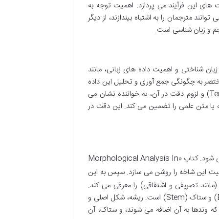
 های این فرآیند می پردازد. اهمیت توجه به
» در هر متن و پدیده «دوستان دروغین» (False Friends) که می توانند مترجمان را به اشتباه بیندازند، از دیگر
جم و زبان شناسی است.
بان شناختی و اهمیت داده های زبانی، مانند
ختصر به چگونگی جمع آوری و تحلیل این داده
ها می پردازد. سپس، تبیین مفهوم و تاریخچه «اصطلاح شناسی» (Terminology) و لزوم دقت در آن، به خواننده نشان می
یا متن علمی را تضمین می کند. این دقت در
در این قسمت، خواننده به قلب مبحث کتاب، یعنی مورفولوژی (صرف)، هدایت می شود. کتاب «Morphological Analysis In
یت این شاخه را روشن می سازد. سپس به این
مانند تصریفی و اشتقاقی) را معرفی می کند.
تحلیل مورفولوژیک، نیازمند درک مفاهیم بنیادی مانند ریشه (Root)، بن (Base) و ستاک (Stem) است. ریشه، شکل اصلی و
ه وندها به آن اضافه می شوند، و ستاک، آن