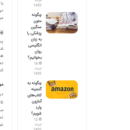
خرداد
با
1405
چگونه
مب
متون
سنگین
زب
پزشکی را
به زبان
پس
انگلیسی
شا
روان
بخوانیم؟
ده
18
خرداد
ان
1405
چگونه به
مو
گنجینه
کتاب‌های
آمازون
guistics
وارد
سو
شویم؟
12
غی
خرداد
1405