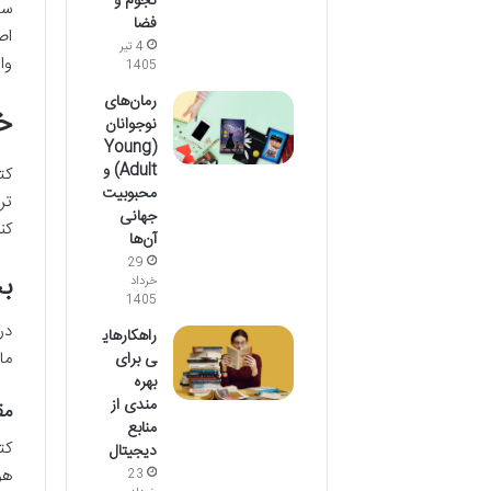
نجوم و
سا
فضا
اص
4 تیر
وا
1405
رمان‌های
خ
نوجوانان
(Young
Adult) و
محبوبیت
تر
جهانی
کن
آن‌ها
29
بخ
خرداد
1405
در
راهکارهای
ما
ی برای
بهره
مندی از
مق
منابع
کت
دیجیتال
هو
23