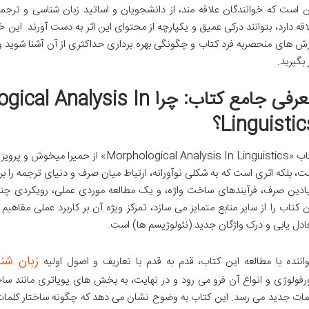
ن است که خوانندگان علاقه مند، از دانشجویان و اساتید زبان شناسی و ترجمه 
اقه دارد، بتوانند درکی عمیق و یکپارچه از محتوای این اثر به دست آورند. این 
زش های منحصربه فرد کتاب و چگونگی بهره برداری حداکثری از آن آشنا شوید و 
 بگیرید.
معرفی جامع کتاب: چرا nalysis In
Linguistic؟
کتاب «phological Analysis In Linguistics
ت، بلکه اثری است که به شکلی نوآورانه، ارتباط میان صرف و دنیای ترجمه را ب
یادین صرف، فرآیندهای ساخت واژه، و یک مطالعه موردی عملی، رویکردی چند
ن کتاب را از سایر منابع متمایز می سازد، تمرکز ویژه آن بر کاربرد عملی مفاه
ادل یابی و درک واژگان جدید (نئولوژیسم ها) است.
زبان شن
اننده با مطالعه این کتاب، قدم به قدم با تعاریف و اصول اولیه
رفولوژی و انواع آن فرو می رود و در نهایت، به بخش های پویاتری مانند ساخت
مات جدید می رسد. این کتاب به وضوح نشان می دهد که چگونه ساختار کلمات بر