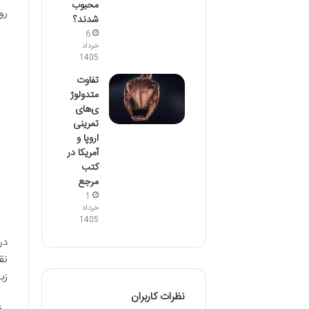
محبوب
رو
شدند؟
6
خرداد
1405
تفاوت
متدولوژ
ی‌های
تمرینی
اروپا و
آمریکا در
کتب
مرجع
1
خرداد
1405
در
نق
زب
نظرات کاربران