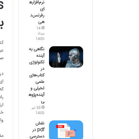
نرم‌افزاره
ای
رفرنس‌د
ب
هی
14
مرداد
1405
نگاهی به
عی
آینده
صر
تکنولوژی
در
در
کتاب‌های
ای
علمی
تخیلی و
که
آینده‌پژوه
ی
ار
30 تیر
خو
1405
وا
نقش
pdf در
مق
دسترسی