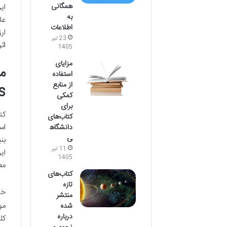
همگانی
ای
به
عل
اطلاعات
ار
23 تیر
اثر
1405
مزایای
استفاده
از منابع
s
کمکی
برای
کتاب‌های
اس
دانشگاه
ی
بن
11 تیر
ای
1405
مع
کتاب‌های
تازه
خو
منتشر
مو
شده
درباره
کل