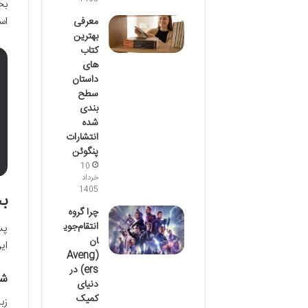
بخ
اس
معرفی
بهترین
کتاب
های
داستان
سطح
بندی
شده
انتشارات
پنگوئن
10
خرداد
1405
بخ
چرا گروه
انتقام‌جوی
پس
ان
ای
(Aveng
ers) در
شی
دنیای
کمیک
زب