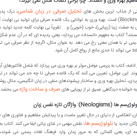
اهیم بهره وری و انسداد: چرا برخی کلمات شکل نمی گیرند؟
تحلیل صرفی در زبان شناسی
ی از جذاب ترین بخش های
(Blocking) است. بهره وری به توانایی یک قاعده صرفی برای تولید بی نهایت
 به صفت زیبا (زیبایی)، خوب (خوبی) و … تقریباً بی نهایت کلمه جدید تولید می 
ستند؟ کتاب به مفهوم «انسداد» می پردازد، یعنی پدیده ای که در آن عدم شک
ی مانع از رواج کامل آن شود.
 ادامه، کتاب به بررسی عوامل موثر بر بهره وری می پردازد که شامل فاکتورهای 
ند. این عوامل، تعیین می کنند که یک قاعده صرفی تا چه حد می تواند در تول
ردی، تحلیل بهره وری و ساختار پیشوندهای منفی در زبان انگلیسی، مثال روشنی
صرف و ساخت واژه
به خواننده دیدگاهی عمیق تر از پویایی های
می بخشد.
یسم ها (Neologisms): واژگان تازه نفس زبان
ان، انعکاسی از دنیای در حال تغییر ماست و با پیدایش مفاهیم و فناوری های ج
نئولوژیسم ها
ژگان جدید یا
، نقش مهمی در غنای زبانی ایفا می کنند. کتاب
مه ای، یعنی کلماتی که به مرور زمان وارد فرهنگ لغات رسمی می شوند،