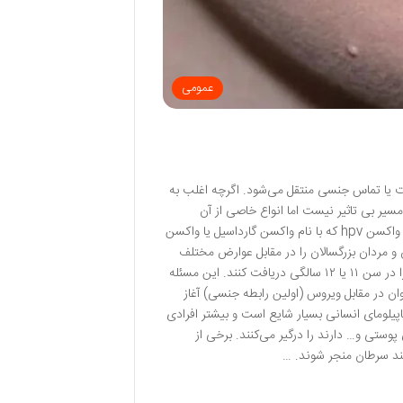
عمومی
پوست به پوست یا تماس جنسی منتقل می‌شود. اگرچه اغلب به
سیر بی تاثیر نیست اما انواع خاصی از آن
می‌تواند عوارضی مهمی را در فرد مبتلا ایجاد کند؛ از زگیل‌های تناسلی گرفته تا سرطان. واکسن hpv که با نام واکسن گارداسیل یا واکسن
و مردان بزرگسالان را در مقابل عوارض مختلف
این ویروس ایمن کند. متخصصان توصیه می‌کنند که بهتر است نوجوانان این واکسن را در سن ۱۱ یا ۱۲ سالگی دریافت کنند. این مسئله
 در مقابل ویروس (اولین رابطه جنسی) آغاز
 موثر است. ویروس پاپیلومای انسانی بسیار شایع است و بیشتر افرادی
ستی و… دارند را درگیر می‌کنند. برخی از
نند سرطان منجر شوند. …