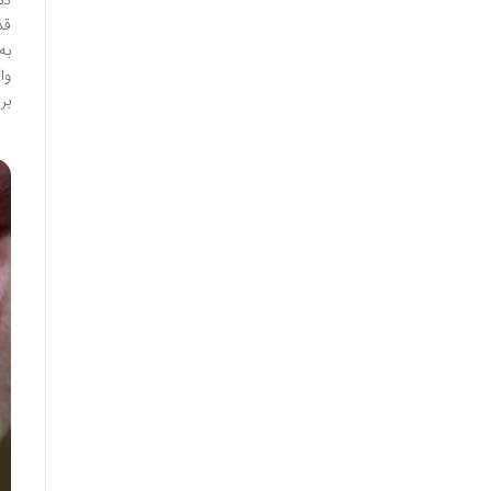
قد
به
بر