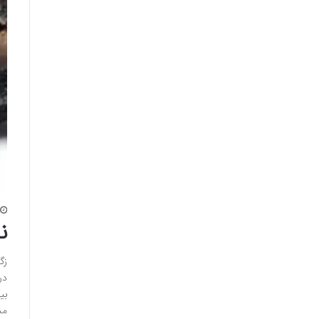
ن
زگ
بی
مد