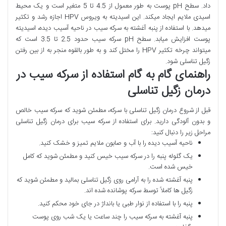
داد. سطح pH پوست به طور معمول از 4.5 تا 5 متغیر است و یک محیط
اسیدی ملایم ایجاد میکند. این اسیدیته به ویروس HPV اجازه رشد و تکثیر
میدهد. با استفاده از پنبه آغشته به سرکه سیب در ناحیه آسیب دیده، اسیدیته
پوست افزایش میابد. سطح pH سرکه سیب حدود 2.5 تا 3.5 است که
میتواند چرخه تکثیر HPV را مختل کند و به طور بالقوه منجر به از بین رفتن
زگیل تناسلی شود.
راهنمای گام به گام استفاده از سرکه سیب در
درمان زگیل تناسلی
قبل از شروع درمان زگیل تناسلی با سرکه، مطمئن شوید که سرکه سیب خالص
و بدون آلودگی دارید. برای استفاده از سرکه سیب برای درمان زگیل تناسلی
مراحل زیر را دنبال کنید:
ناحیه آسیب دیده را با آب و صابون ملایم تمیز و خشک کنید.
یک گلوله پنبه را در سرکه سیب خیس کنید و مطمئن شوید که کامل
خیس شده است.
پنبه آغشته شده را به آرامی روی زگیل تناسلی بمالید و مطمئن شوید که
زگیل ها کاملاً توسط سرکه پوشانده شده اند.
پنبه را با استفاده از نوار طبی یا بانداژ در جای خود محکم کنید.
پنبه آغشته به سرکه سیب را چند ساعت یا یک شب روی پوست