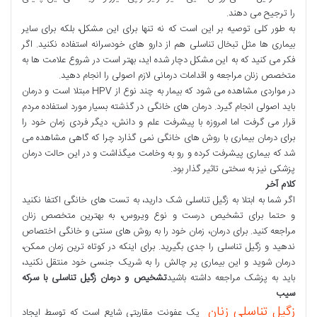
را ترجیح می دهند.
به طور کلی توصیه بر این است که نه تنها برای این مشکل، بلکه برای سایر
بیماری ها مثل تبخال تناسلی هم از دارو های خودسرانه استفاده نکنید. اگر
فکر می کنید که به این مشکل دچار شده اید، بهتر است در شروع علامت ها به
متخصص زنان مراجعه و اقدامات درمانی لازم اصولی را انجام دهید.
در مواردی مشاهده می شود که بیمار به چند نوع از HPV مبتلا است و درمان
باید اصولی انجام گیرد. درمان های خانگی در گذشته بسیار مورد استفاده مردم
قرار می گرفت اما امروزه با پیشرفت علم و دانش، دیگر فردی زمان خود را
برای درمان بیماری با روش های خانگی نمی گذارد چرا که گاهی مشاهده می
شد که بیماری پیشرفت کرده و رو به وخامت میگذاشت و در این حالت درمان
پزشکی نیز به سختی تاثیر گذار بود.
کلام آخر
اگر شما به ابتلا به زگیل تناسلی شک دارید، به تست های خانگی اکتفا نکنید
و حتما برای تشخیص درست و نوع ویروس، به بهترین متخصص زنان
مراجعه کنید. برای درمان، زمان خود را به روش های سنتی و خانگی اختصاص
ندهید و زگیل تناسلی را جدی بگیرید. برای اینکه در کوتاه ترین زمان ممکن،
درمان شوید و این بیماری پر چالش را به شریک جنسی خود منتقل نکنید،
باید به پزشک مراجعه داشته باشید
تشخیص و درمان زگیل تناسلی با سرکه
سیب
زگیل تناسلی زنان
یک عفونت مقاربتی شایع است که توسط ایجاد