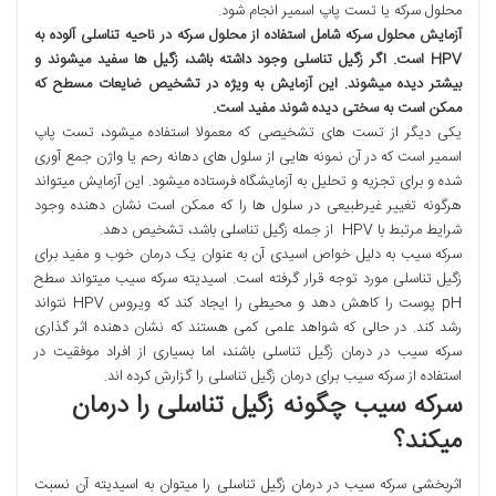
محلول سرکه یا تست پاپ اسمیر انجام شود.
آزمایش محلول سرکه شامل استفاده از محلول سرکه در ناحیه تناسلی آلوده به
HPV
است. اگر زگیل تناسلی وجود داشته باشد، زگیل ها سفید میشوند و
بیشتر دیده میشوند. این آزمایش به ویژه در تشخیص ضایعات مسطح که
ممکن است به سختی دیده شوند مفید است
.
یکی دیگر از تست های تشخیصی که معمولا استفاده میشود، تست پاپ
اسمیر است که در آن نمونه هایی از سلول های دهانه رحم یا واژن جمع آوری
شده و برای تجزیه و تحلیل به آزمایشگاه فرستاده میشود. این آزمایش میتواند
هرگونه تغییر غیرطبیعی در سلول ها را که ممکن است نشان دهنده وجود
شرایط مرتبط با HPV از جمله زگیل تناسلی باشد، تشخیص دهد.
سرکه سیب به دلیل خواص اسیدی آن به عنوان یک درمان خوب و مفید برای
زگیل تناسلی مورد توجه قرار گرفته است. اسیدیته سرکه سیب میتواند سطح
pH پوست را کاهش دهد و محیطی را ایجاد کند که ویروس HPV نتواند
رشد کند. در حالی که شواهد علمی کمی هستند که نشان دهنده اثر گذاری
سرکه سیب در درمان زگیل تناسلی باشند، اما بسیاری از افراد موفقیت در
استفاده از سرکه سیب برای درمان زگیل تناسلی را گزارش کرده اند.
سرکه سیب چگونه زگیل تناسلی را درمان
میکند؟
اثربخشی سرکه سیب در درمان زگیل تناسلی را میتوان به اسیدیته آن نسبت