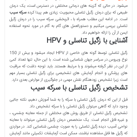
میشود. در حالی که گزینه های درمانی مختلفی در دسترس است، یک درمان
طبیعی که برای درمان زگیل تناسلی محبوبیت زیادی هم پیدا کرده
سرکه سیب
است. در ادامه این مطلب همراه با ، اثربخشی سرکه سیب را در درمان زگیل
تناسلی بررسی میکنیم و دستورالعمل های گام به گام در مورد نحوه استفاده
ایمن از آن را ارائه خواهیم داد.
آشنایی با زگیل تناسلی و
HPV
زگیل تناسلی توسط گونه های خاصی از HPV ایجاد میشود و بیش از 150
نوع ویروس در سراسر جهان شناسایی شده است. با این حال، تنها تعداد کمی
از این در نظر گرفته میشوند و با مرتبط هستند. باید توجه داشت که مراقبت
های پزشکی و انجام آزمایش های تشخیصی برای زگیل تناسلی بسیار مهم
است زیرا تشخیص زودهنگام نقش مهمی در جلوگیری از عوارض بعدی دارد.
تشخیص زگیل تناسلی با سرکه سیب
قبل از این که درمان زگیل تناسلی با سرکه را به شما آموزش دهیم، نکته جالبی
وجود دارد که گاهی میتوان زگیل تناسلی را با سرکه تشخیص داد.
تشخیص زگیل تناسلی از طریق روش های مختلفی از جمله معاینه چشمی، ،
و غیره قابل انجام است. یک متخصص درمان زگیل تناسلی میتواند با معاینه
نواحی آسیب دیده زگیل تناسلی را به صورت چشمی شناسایی کند. در مواردی
که زگیل ها قابل مشاهده نباشند، ممکن است آزمایشات تکمیلی مانند آزمایش