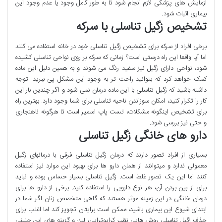
آزمایش های پزشکی لازم انجام شود تا به طور کامل وجود یا عدم وجود این
بیماری اثبات شود.
تشخیص زگیل تناسلی با سرکه
برخی افراد از سرکه برای تشخیص زگیل تناسلی خود در خانه استفاده می کنند
اما آیا واقعا این راه درستی است؟ زمانی که سرکه بر روی نواحی تناسلی کشیده
شود، نواحی دارای زگیل نیز سفید رنگ می شوند و به همین دلیل این ماده
کمک خواهد کرد که بتوانید راحت تر به وجود این مشکل پی ببرید. توجه
داشته باشید که زگیل تناسلی با این ماده درمان نمی شود و اگر چندین بار این
کار را تکرار کنید، امکان سوزاندن ناحیه تناسلی برای شما وجود دارد. بهترین راه
برای تشخیص اینگونه مشکلات، تست پاپ اسمیر است تا هرگونه ناهنجاری
و حتی نیز بررسی شود.
دارو های خانگی زگیل تناسلی
بسیاری از افراد تصور دارند که درمان زگیل تناسلی فرقی با درمانهای زگیل
معمولی ندارد و میتوانند از همان دارو ها برای بهبود این موارد نیز استفاده
کنند اما این یک تصور غلط است. زگیل تناسلی بسیار حساس بوده و نباید
برای از بین بردن آن، هر نوع دارویی را استفاده کنید. برخی از دارو ها برای
درمان خانگی در این زمینه موثر هستند که گاهی متخصص زنان اگر شما در
ابتدای شیوع این بیماری باشید، ممکن است برایتان تجویز کند اما اغلب برای
حذف زگیل تناسلی روش هایی نظیر کرایوتراپی، لیزر و گزینه های این چنینی