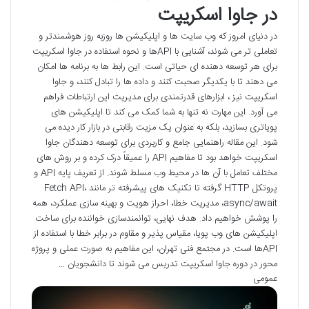
در جاوا اسکریپت
در دنیای امروز که وب سایت ها و اپلیکیشن ها روزبه روز هوشمندتر و
تعاملی تر می شوند، آشنایی با APIها و نحوه استفاده در جاوا اسکریپت
برای هر توسعه دهنده ای حیاتی است. این رابط ها به برنامه ها امکان
می دهند تا با یکدیگر صحبت کنند و داده ها را تبادل کنند، و جاوا
اسکریپت نیز ، ابزارهای قدرتمندی برای مدیریت این ارتباطات فراهم
می آورد. این مهارت نه تنها به شما کمک می کند تا اپلیکیشن های
پویاتری بسازید، بلکه به عنوان یک مزیت رقابتی در بازار کار دیده می
شود. این مقاله راهنمایی جامع و کاربردی برای توسعه دهندگان جاوا
اسکریپت خواهد بود تا مفاهیم API را عمیقاً درک کرده و بر روش های
مختلف تعامل با آن ها در محیط وب مسلط شوند. از تعریف پایه API و
پروتکل HTTP گرفته تا تکنیک های پیشرفته تر مانند Fetch API،
async/await، مدیریت خطا، احراز هویت و بهینه سازی عملکرد، همه
را پوشش خواهیم داد. هدف نهایی، توانمندسازی خواننده برای ساخت
اپلیکیشن های وب پویا، مقیاس پذیر و مقاوم در برابر خطا با استفاده از
APIها است. در مجتمع فنی تهران، این مفاهیم به صورت عملی و پروژه
محور در دوره جاوا اسکریپت تدریس می شوند تا دانشجویان …
عمومی