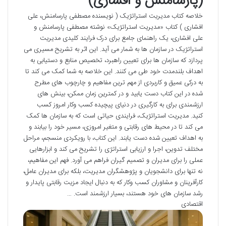
(پارسامنش و افشاری)
خلاصه کتاب مدیریت استراتژیک ( نویسنده مصطفی پارسامنش، علی
افشاری ) کتاب «مدیریت استراتژیک» نوشته مصطفی پارسامنش و
علی افشاری، یک راهنمای جامع برای درک فرایند کلیدی مدیریت
استراتژیک در سازمان ها به شمار می آید. این اثر به تشریح مسیری می
پردازد که سازمان ها برای تعیین راهبرد، تخصیص منابع و دستیابی به
اهداف بلندمدت خود طی می کنند. این خلاصه به شما کمک می کند تا
به درکی عمیق و کاربردی از مهم ترین مفاهیم و چارچوب های مطرح
شده در این کتاب دست یابید و در کمترین زمان ممکن، بینش های
ارزشمندی برای به کارگیری در دنیای پیچیده کسب وکار امروز کسب
کنید. مدیریت استراتژیک، فرایندی حیاتی است که به سازمان ها کمک
می کند تا در محیط های رقابتی و متغیر امروزی، مسیر خود را بیابند و
به اهداف تعیین شده دست یابند. این کتاب، با رویکردی منسجم، مراحل
مختلف تدوین، اجرا و ارزیابی استراتژی را تشریح می کند و ابزارهایی
عملی را برای مدیران و تصمیم گیران فراهم می آورد. فهم این مفاهیم،
نه تنها برای دانشجویان و پژوهشگران مدیریت، بلکه برای مدیران عامل،
کارآفرینان و مشاوران کسب وکار که به دنبال ایجاد مزیت رقابتی پایدار و
رشد سازمان های خود هستند، بسیار ارزشمند است. …
اقتصادی