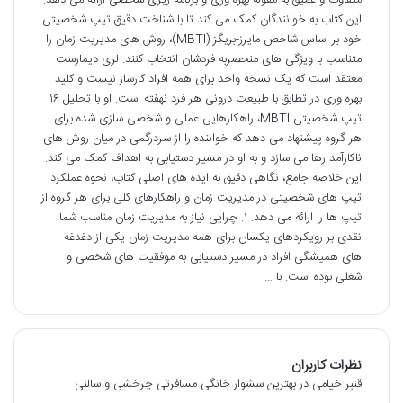
این کتاب به خوانندگان کمک می کند تا با شناخت دقیق تیپ شخصیتی
خود بر اساس شاخص مایرز-بریگز (MBTI)، روش های مدیریت زمان را
متناسب با ویژگی های منحصربه فردشان انتخاب کنند. لری دیمارست
معتقد است که یک نسخه واحد برای همه افراد کارساز نیست و کلید
بهره وری در تطابق با طبیعت درونی هر فرد نهفته است. او با تحلیل ۱۶
تیپ شخصیتی MBTI، راهکارهایی عملی و شخصی سازی شده برای
هر گروه پیشنهاد می دهد که خواننده را از سردرگمی در میان روش های
ناکارآمد رها می سازد و به او در مسیر دستیابی به اهداف کمک می کند.
این خلاصه جامع، نگاهی دقیق به ایده های اصلی کتاب، نحوه عملکرد
تیپ های شخصیتی در مدیریت زمان و راهکارهای کلی برای هر گروه از
تیپ ها را ارائه می دهد. ۱. چرایی نیاز به مدیریت زمان مناسب شما:
نقدی بر رویکردهای یکسان برای همه مدیریت زمان یکی از دغدغه
های همیشگی افراد در مسیر دستیابی به موفقیت های شخصی و
شغلی بوده است. با …
نظرات کاربران
قنبر خیامی
در
بهترین سشوار خانگی مسافرتی چرخشی و سالنی