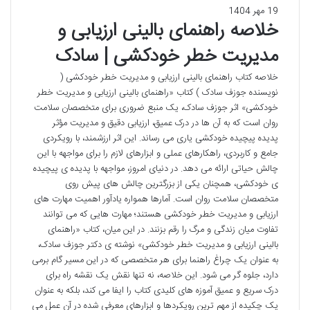
19 مهر 1404
خلاصه راهنمای بالینی ارزیابی و
مدیریت خطر خودکشی | سادک
خلاصه کتاب راهنمای بالینی ارزیابی و مدیریت خطر خودکشی (
نویسنده جوزف سادک ) کتاب «راهنمای بالینی ارزیابی و مدیریت خطر
خودکشی» اثر جوزف سادک، یک منبع ضروری برای متخصصان سلامت
روان است که به آن ها در درک عمیق، ارزیابی دقیق و مدیریت مؤثر
پدیده پیچیده خودکشی یاری می رساند. این اثر ارزشمند، با رویکردی
جامع و کاربردی، راهکارهای عملی و ابزارهای لازم را برای مواجهه با این
چالش حیاتی ارائه می دهد. در دنیای امروز، مواجهه با پدیده ی پیچیده
ی خودکشی، همچنان یکی از بزرگترین چالش های پیش روی
متخصصان سلامت روان است. آمارها همواره یادآور اهمیت مهارت های
ارزیابی و مدیریت خطر خودکشی هستند؛ مهارت هایی که می توانند
تفاوت میان زندگی و مرگ را رقم بزنند. در این میان، کتاب «راهنمای
بالینی ارزیابی و مدیریت خطر خودکشی» نوشته ی دکتر جوزف سادک،
به عنوان یک چراغ راهنما برای هر متخصصی که در این مسیر گام برمی
دارد، جلوه گر می شود. این خلاصه، نه تنها نقش یک نقشه راه برای
درک سریع و عمیق آموزه های کلیدی کتاب را ایفا می کند، بلکه به عنوان
یک چکیده از مهم ترین رویکردها و ابزارهای معرفی شده در آن عمل می