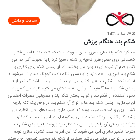
سلامت و دانش
28 اسفند 1402
شکم بند هنگام ورزش
عملکرد شکم بند های لاغری بدین صورت است که شکم بند با اعمال فشار
کشسانی روی چربی های ناحیه ی شکم ، سایز فرد را به صورت آنی کم می
کند و فرم تراشیده ای به بدن می بخشد .اما آیا بستن شکم برای لاغری با
شکم بند ضروریتی هم دارد و آیا بستن شکم باعث کوچک شدن آن میشود ؟
آیا استفاده از شکم بند های لاغری می تواند آسیب رسان باشد ؟ چقدر از فواید
بستن شکم بند ها آگاهید ؟ در این مقاله تلاش می کنیم تا به طور کامل به
نحوه استفاده از شکم بند و فواید بستن شکم بند و همچنین مضرات احتمالی
آن بپردازیم. جنس شکم بند ها و انواع آن شکم بند در واقع یک تکه پارچه
کشی، پهن و ضدحساسیت بوده که اغلب دارای بست های قابل تنظیم می
باشد. گن لاغری مردانه ساعت شنی به گونه ای طراحی شده اند که کاربر
بتواند به راحتی آن را در زیر لباس مد نظر خود بپوشد.با پوشیدن شکم بند
متوجه تغییر سایزی آنی می شوید که این امر به علت فشرده سازی توده
چربی در نواحی شکم می باشد.استفاده از شکم بند موجب تصحیح فرم شکم