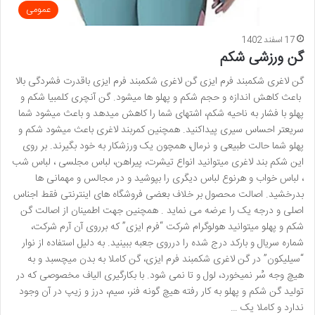
عمومی
17 اسفند 1402
گن ورزشی شکم
گن لاغری شکمبند فرم ایزی گن لاغری شکمبند فرم ایزی باقدرت فشردگی بالا
باعث کاهش اندازه و حجم شکم و پهلو ها میشود. گن آنچری کلمبیا شکم و
پهلو با فشار به ناحیه شکم، اشتهای شما را کاهش میدهد و باعث میشود شما
سریعتر احساس سیری پیداکنید. همچنین کمربند لاغری باعث میشود شکم و
پهلو شما حالت طبیعی و نرمال، همچون یک ورزشکار به خود بگیرند. بر روی
این شکم بند لاغری میتوانید انواع تیشرت، پیراهن، لباس مجلسی ، لباس شب
، لباس خواب و هرنوع لباس دیگری را بپوشید و در مجالس و مهمانی ها
بدرخشید. اصالت محصول بر خلاف بعضی فروشگاه های اینترنتی فقط اجناس
اصلی و درجه یک را عرضه می نماید . همچنین جهت اطمینان از اصالت گن
شکم و پهلو میتوانید هولوگرام شرکت “فرم ایزی” که برروی آن آرم شرکت،
شماره سریال و بارکد درج شده را درروی جعبه ببینید. به دلیل استفاده از نوار
“سیلیکون” در گن لاغری شکمبند فرم ایزی، گن کاملا به بدن میچسبد و به
هیچ وجه سُر نمیخورد، لول و تا نمی شود. با بکارگیری الیاف مخصوصی که در
تولید گن شکم و پهلو به کار رفته هیچ گونه فنر، سیم، درز و زیپ در آن وجود
ندارد و کاملا یک …