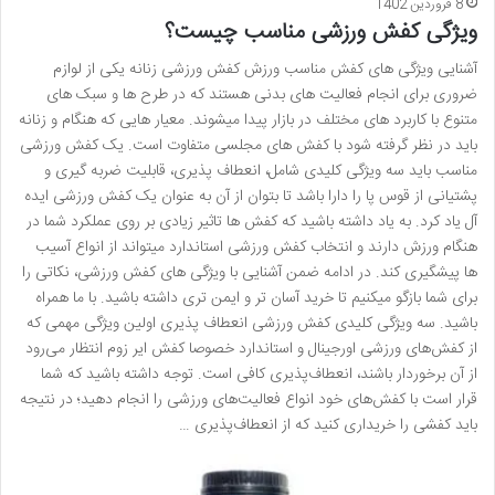
8 فروردین 1402
ویژگی کفش ورزشی مناسب چیست؟
آشنایی ویژگی های کفش مناسب ورزش کفش ورزشی زنانه یکی از لوازم
ضروری برای انجام فعالیت های بدنی هستند که در طرح ها و سبک های
متنوع با کاربرد های مختلف در بازار پیدا میشوند. معیار هایی که هنگام و زنانه
باید در نظر گرفته شود با کفش های مجلسی متفاوت است. یک کفش ورزشی
مناسب باید سه ویژگی کلیدی شامل، انعطاف پذیری، قابلیت ضربه گیری و
پشتیانی از قوس پا را دارا باشد تا بتوان از آن به عنوان یک کفش ورزشی ایده
آل یاد کرد. به یاد داشته باشید که کفش ها تاثیر زیادی بر روی عملکرد شما در
هنگام ورزش دارند و انتخاب کفش ورزشی استاندارد میتواند از انواع آسیب
ها پیشگیری کند. در ادامه ضمن آشنایی با ویژگی های کفش ورزشی، نکاتی را
برای شما بازگو میکنیم تا خرید آسان تر و ایمن تری داشته باشید. با ما همراه
باشید. سه ویژگی کلیدی کفش ورزشی انعطاف پذیری اولین ویژگی مهمی که
از کفش‌های ورزشی اورجینال و استاندارد خصوصا کفش ایر زوم انتظار می‌رود
از آن برخوردار باشند، انعطاف‎‌پذیری کافی است. توجه داشته باشید که شما
قرار است با کفش‌های خود انواع فعالیت‌های ورزشی را انجام دهید؛ در نتیجه
باید کفشی را خریداری کنید که از انعطاف‌پذیری …