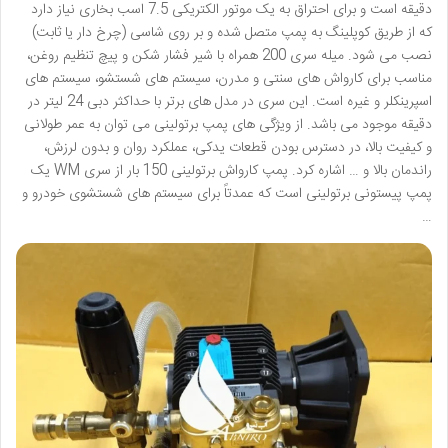
دقیقه است و برای احتراق به یک موتور الکتریکی 7.5 اسب بخاری نیاز دارد
که از طریق کوپلینگ به پمپ متصل شده و بر روی شاسی (چرخ دار یا ثابت)
نصب می شود. میله سری 200 همراه با شیر فشار شکن و پیچ تنظیم روغن،
مناسب برای کارواش های سنتی و مدرن، سیستم های شستشو، سیستم های
اسپرینکلر و غیره است. این سری در مدل های برتر با حداکثر دبی 24 لیتر در
دقیقه موجود می باشد. از ویژگی های پمپ برتولینی می توان به عمر طولانی
و کیفیت بالا، در دسترس بودن قطعات یدکی، عملکرد روان و بدون لرزش،
راندمان بالا و … اشاره کرد. پمپ کارواش برتولینی 150 بار از سری WM یک
پمپ پیستونی برتولینی است که عمدتاً برای سیستم های شستشوی خودرو و
…