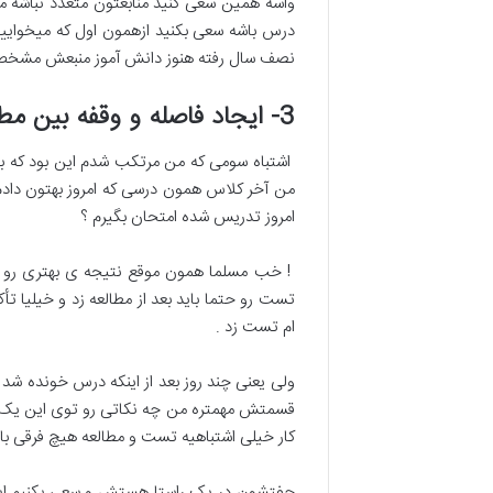
واسه همین سعی کنید منابعتون متعدد نباشه مگر
درس باشه سعی بکنید ازهمون اول که میخوایید من
نصف سال رفته هنوز دانش آموز منبعش مشخص
3- ایجاد فاصله و وقفه بین مطالعه و تست زنی
اشتباه سومی که من مرتکب شدم این بود که بین
من آخر کلاس همون درسی که امروز بهتون دادم 
امروز تدریس شده امتحان بگیرم ؟
! خب مسلما همون موقع نتیجه ی بهتری رو می
تست رو حتما باید بعد از مطالعه زد و خیلیا ت
ام تست زد .
ولی یعنی چند روز بعد از اینکه درس خونده 
قسمتش مهمتره من چه نکاتی رو توی این یک س
کار خیلی اشتباهیه تست و مطالعه هیچ فرقی با 
جفتشون در یک راستا هستش و سعی بکنیم اینهار