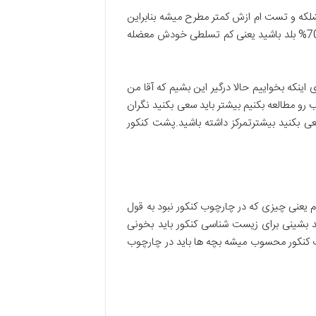
شلکه و تست ام ازش کمتر مطرح میشه بنابراین
اصرارنکنیم که همه ی مطالب رو حتما باید مطالعه بکنیم من به دانش آموزان میگفتم که شما 70% مطالب کنکور رو با تسلط 70% بلد باشید یعنی کم تسلطی خودش معضله
نکه بخواییم حالا درگیر این بشیم که آقا من
و مطالعه بکنیم بیشتر باید سعی بکنید نگران
عی بکنید بیشترتمرکز داشته باشید.پشت کنکور
عنی چیزی که در چارچوب کنکور نبود به قول
ید بشینی برای زیست شناسی کنکور باید بخونی
ب کنکور محسوب میشه بچه ها باید در چارچوب