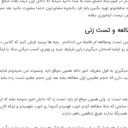
 در صورتیکه مشاور شما به شما تأکید میکنه که داخل اون درسا تعدد منابع دا
ابعتونو تهیه بکنین بایه فرد باتجربه مشاورتون حتما مشورت بکنید بعد منبعت
 نیست اینجوری نباشه .
 تست ومطالعه ام فاصله می انداختم . بچه ها ببینید فرض کنید که کلاس داری
رو ازشما امتحان میگیرم دراین شرایط نمره ی بهتری کسب میکنی مثلا یا اینکه
گیری به قول معروف تنور داغه همون موقع باید چسبوند من نمیدونم شاید
أکید دارن که حجم عظیمی اول مطالعه بشه بعد اون حجم عظیم تست زده بشه خیل
شد بعد تست زد ولی همون موقع ام باید تست زد که دانش اموز متوجه بشه ک
اعتی که مثلا مطالعه کردم خوب فهمیدم کدوما رو خوب نفهمیدم و اینکه ال
همدیگه ندارند هیچ تناقضی باهم ندارند.
و از هم جدا نکنیم این دوتا دو چیز لاینفک هستند یعنی ما نمیتونیم بگیم که