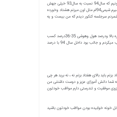
اشتباه ششمی که من مرتکب شدم هدف گذاریهای غیر معقول بود یادمه داخل کنکور سال 94 بود من درس شیمی ام رو میدونیم که سال94 نسبت به سال93 خیلی جهش
داشت توی سختی درس شیمی شیمی 94 با 93 اصلا غیرقابل مقایسه بود من چون شیمی93 رومثلا خوب زده بودم گفتم که میرم شیمی94ام مثل اون میزنم هشتاد وخورده
 من سؤالاتمو شمردم سرجلسه کنکور دیدم که من بیست و یه
باید حتما اصرار کنم تلاش کنم سؤالای بیشتری جواب بدم وهمین اصرار من همین تلاش من باعث شد که من سؤالای غلطم بره بالا ودرصد هول وهوشی 35-36درصد کسب
کردم داخل سال94 در حالیکه اگه همین بیست و یه دونه سؤالی که مطمئن بودم رو گذشته بودم یه درصد خیلی خوب کسب میکردم و جالب بود داخل سال 94 با درصد
م باید بالای هفتاد بزنم نه ، نه برید هر چی
 که شما دانش آموزای عزیز و دوست داشتنی من
آرزوی موفقیت و تندرستی دارم مواظب خودتون
اخل خونه خوابیده بودن مواظب خودتون باشید