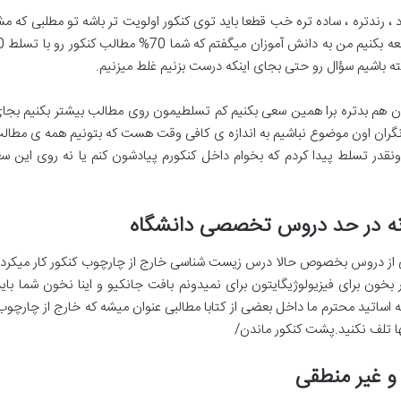
 رندتره ، ساده تره خب قطعا باید توی کنکور اولویت تر باشه تو مطلبی که م
ه باشیم سؤال رو حتی بجای اینکه درست بزنیم غلط میزنیم.
 هم بدتره برا همین سعی بکنیم کم تسلطیمون روی مطالب بیشتر بکنیم بجای ای
نگران اون موضوع نباشیم به اندازه ی کافی وقت هست که بتونیم همه ی مطالب ر
اونقدر تسلط پیدا کردم که بخوام داخل کنکورم پیادشون کنم یا نه روی این س
ز دروس بخصوص حالا درس زیست شناسی خارج از چارچوب کنکور کار میکردم ی
بخون برای فیزیولوژیگایتون برای نمیدونم بافت جانکیو و اینا نخون شما با
اساتید محترم ما داخل بعضی از کتابا مطالبی عنوان میشه که خارج از چارچو
ها تلف نکنید.پشت کنکور ماندن/