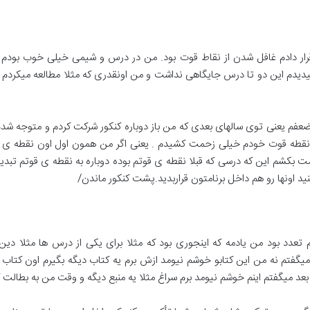
ل قرار دادم غافل شدن از نقاط قوت بود. من در درس و شیمی خیلی خوب ب
 میدیدم این دو تا درس جایگاهی نداشت و من اونقدری که مثلا مطالعه میکردم
فم یعنی توی سالهای بعدی که من باز دوباره کنکور شرکت کردم و متوجه شدم ک
ه نقطه قوت خودم خیلی زحمت کشیدم . یعنی اگر من همون اول اون نقطه ی ق
 بکشم این که درسی که قبلا نقطه ی قوتم بوده دوباره به نقطه ی قوتم تبدیل 
 اونها رو هم داخل برنامتون قراربدید.پشت کنکور ماندن/
 تعدد بود من یادمه که اینجوری بود که مثلا برای یکی از درس ها مثلا دین
گفتم نه من این کتابو خوشم نیومد ازش برم یه کتاب دیگه بگیرم اون کتاب رو
م بعد میگفتم اینم خوشم نیومد برم سراغ مثلا یه منبع دیگه و وقت من به بطا