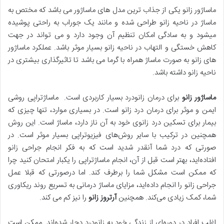
ماساژور زانو یکی از جذاب ترین مدل های ماساژور می باشد که مختص به
ماساژ در ناحیه زانو طراحی شده و مانند یک جوراب به راحتی پوشیده
میشود و به سادگی امکان تنظیم آن وجود دارد و می تواند در جهت
کاهش خستگی و التهاب در ناحیه زانو بسیار موثر باشد. عملکرد ماساژور
های زانو به صورت ماساژ همراه با گرما می باشد تا تاثیرگذاری بیشتری در
ناحیه زانو داشته باشد.
ماساژور زانو
برای درمان زانودرد بسیار کاربردی است. ماساژتراپی روشی
ایمن و موثر برای درمان درد زانو است. در بسیاری موارد، تنها چیزی که
بیمار برای تسکین درد زانوی خود به آن ناز دارد، ماساژ است. این روش
همچنین در ترکیب با سایر روش‌های فیزیوتراپی بسیار موثر است. در
صورتی که درد شما آنقدر شدید است که به فکر انجام جراحی زانو
افتاده‌اید، بهتر است قبل از آن، انجام ماساژتراپی را یکبار امتحان کنید چرا
که ممکن است مشکل شما را برطرف کند. اما درصورتی که قبلا عمل
جراحی زانو را انجام داده‌اید، مزایای ماساژ درمانی به تسریع روند ریکاوری
شما، کمک زیادی می‌کند. همچنین
آرتروز زانو
را نیز کم می کند.
اغلب افراد در دوره‌ای از زندگی خود به زانودرد دچار شده‌اند. ممکن است