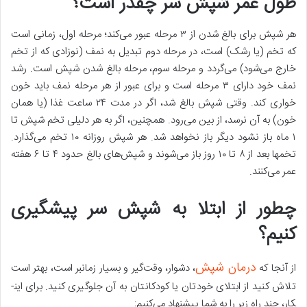
طول عمر شپش سر چقدر است؟
هر شپش برای بالغ شدن از ۳ مرحله عبور می‌کند؛ مرحله اول، زمانی است
که تخم (یا رشک) است، در مرحله دوم تبدیل به نمف (نوزادی که از تخم
خارج می‌شود) می­‌گردد و مرحله سوم، مرحله بالغ شدن شپش است. رشد
نمف خود دارای ۳ مرحله است و برای عبور از هر مرحله نمف باید خون
خواری کند. وقتی شپش بالغ شد، اگر در مدت ۲۴ ساعت غذا (یا همان
خون) به آن نرسد، از بین می‌رود. همچنین، اگر به هر دلیلی تخم شپش تا
۱ ماه باز نشود دیگر باز نخواهد شد. هر شپش روزانه ۱۰ تخم می‌گذارد.
تخم­ها بعد از ۸ تا ۱۰ روز باز می‌شوند و شپش‌های بالغ حدود ۴ تا ۶ هفته
عمر می‌کنند.
چطور از ابتلا به شپش سر پیشگیری
کنیم؟
درمان شپش
از آن­جا که
، دشوار، وقت­‌گیر و بسیار زمان­بر است، بهتر است
تلاش کنید از ابتلای خودتان یا کودکانتان به آن جلوگیری کنید. برای این­
کار، چند راه زیر را به شما پیشنهاد می­‌کنیم: