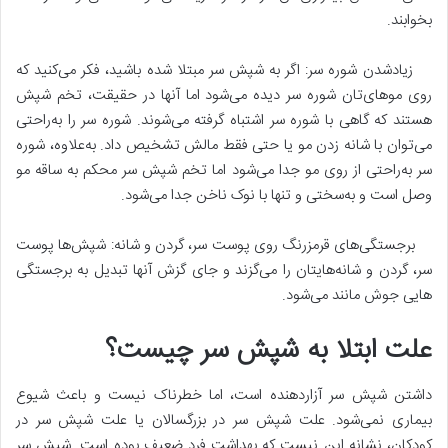
بخوابند.
زیادشدن شوره سر: اگر به شپش سر مبتلا شده باشید، فکر می‌­کنید که
روی موهای‌تان شوره سر دیده می­‌شود اما آن­ها در حقیقت، تخم­ شپش
هستند که گاهی با شوره سر اشتباه گرفته می­‌شوند. شوره سر را به‌­راحتی
می­‌توان با شانه زدن مو یا حتی فقط مالش تشخیص داد. به­‌علاوه، شوره
سر به‌­راحتی از روی مو جدا می­‌شود اما تخم شپش سر محکم به ساقه مو
وصل است و به‌­سختی و تنها با نوک ناخن جدا می­‌شود.
برجستگی­‌های قرمزرنگ روی پوست سر، گردن و شانه: شپش‌­ها پوست
سر، گردن و شانه‌­هایتان را می­‌گزند و جای گزش آن­ها تبدیل به برجستگی­‌
هایی جوش مانند می‌­شود.
علت ابتلا به شپش سر چیست؟
داشتن شپش سر آزاردهنده است، اما خطرناک نیست و باعث شیوع
بیماری نمی‌­شود. علت شپش سر در بزرگسالان یا علت شپش سر در
کودکان، نشانه این نیست که بهداشت فرد ضعیف بوده است. شپش سر