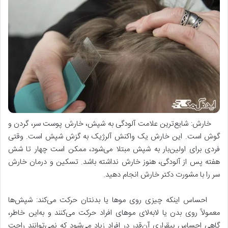
خارش: شایع‌ترین علامت آلودگی به شپش، خارش پوست سر، گردن و
گوش است. این خارش یک واکنش آلرژیک به گزش شپش است. وقتی
فردی برای اولین‌بار به شپش مبتلا می‌­شود، ممکن است چهار تا شش
هفته پس از آلودگی، هنوز خارش نداشته باشد. تسکین و درمان خارش
سر را با مشورت دکتر خارش انجام دهید.
احساس این­که چیزی روی موها یا بدنتان حرکت می‌­کند: شپش‌­ها
معمولاً روی بدن یا لابه‌لای موهای افراد حرکت می­‌کنند و به­‌این خاطر،
گاهی احساس بی­قراری آن‌قدر در افراد زیاد می‌­شود که نمی‌­توانند راحت