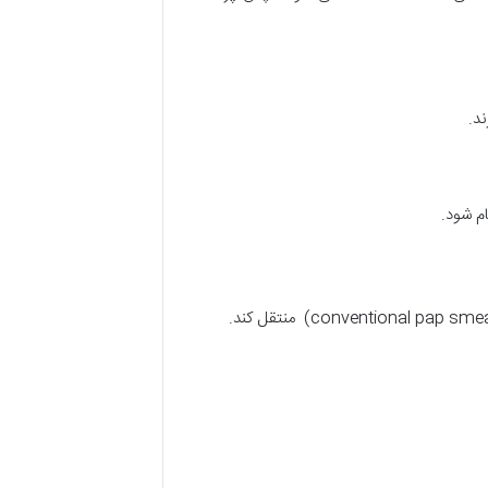
د.
م شود.