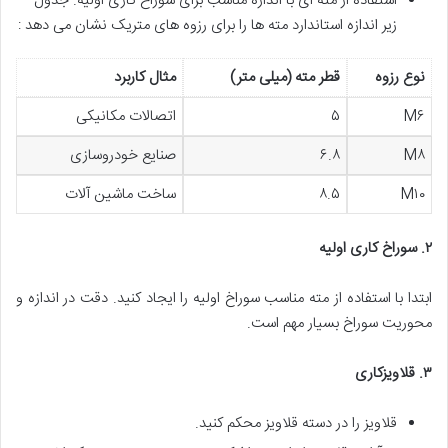
استفاده از مته ای با اندازه مناسب برای سوراخ کاری اولیه. جدول
زیر اندازه استاندارد مته ها را برای رزوه های متریک نشان می دهد :
نوع رزوه
قطر مته (میلی متر)
مثال کاربرد
M۶
۵
اتصالات مکانیکی
M۸
۶.۸
صنایع خودروسازی
M۱۰
۸.۵
ساخت ماشین آلات
۲
.
سوراخ کاری اولیه
ابتدا با استفاده از مته مناسب سوراخ اولیه را ایجاد کنید. دقت در اندازه و
محوریت سوراخ بسیار مهم است.
۳
.
قلاویزکاری
قلاویز را در دسته قلاویز محکم کنید.