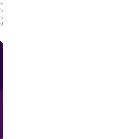
وی
آه