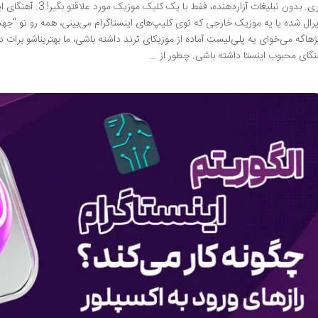
ببری. بدون تبلیغات آزار
ژهاگه می‌خوای یه پلی‌لیست آماده از موزیکای ترند داشته باشی، ما بهتریناشو برات دس
نگای محبوب اینستا داشته باشی. چطور از …