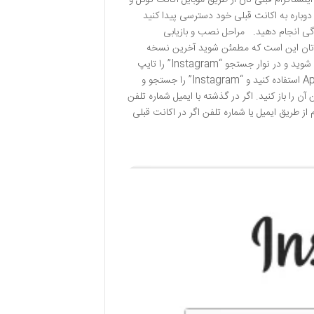
ینستاگرام قبلی تان از طریق موبایل اکانت گوگل و
دوباره به اکانت قبلی خود دسترسی پیدا کنید
سادگی انجام دهید. مراحل نصب و بازیابی
نستاگرام تان این است که مطمئن شوید آخرین نسخه
اپلیکیشن روی گوشی شما نصب است. برای گوشی های اندروید : وارد Google Play شوید و در نوار جستجو “Instagram” را تایپ
کنید. دکمه نصب یا به روزرسانی را بزنید. برای گوشی های آیفون (iOS) : از App Store استفاده کنید و “Instagram” را جستجو و
کیشن آن را باز کنید. اگر در گذشته با ایمیل شماره تلفن
 همان روش استفاده کنید. ۳. ورود به اینستاگرام از طریق ایمیل یا شماره تلفن اگر در اکانت قبلی