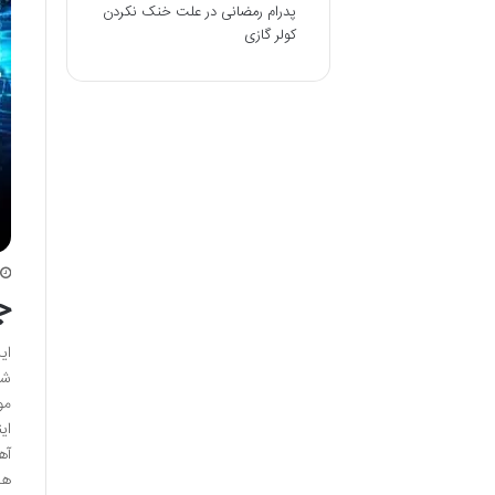
پدرام رمضانی
در
علت خنک نکردن
کولر گازی
ج
ای
شد
مو
آه