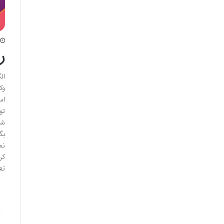
ر
ال
وک
اس
تو
شر
بگ
کر
تعام