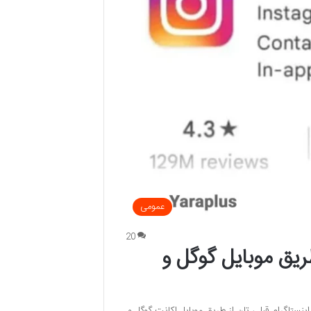
عمومی
20
یق موبایل گوگل و