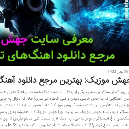
28 بهمن 1403
هش موزیک: بهترین مرجع دانلود آهنگ ت
ن روزا که اینستاگرام بخش بزرگی از زندگی ما شده، دیگه همه دنبال آهنگ‌هایی هست
ن. آهنگایی که یه حس خاصی میدن و کلی خاطره می‌سازن! حالا اگه دنبال یه جای
زیکای اینستاگرامی رو داشته باشه، “جهش موزیک” دقیقاً همون چیزیه که دنبالش هست
اینستاگرام به رسانه جهش موزیک سر بز
نگ‌های داغ اینستاگرام رو برات می‌ذاره. دیگه لازم نیست کلی سایتو بگردی تا اون
همه‌شو یه جا 