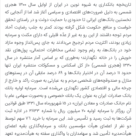
تاریخچه بانکداری به شيوه نوين در ایران از اوایل سال ١٣٠٠ هجری
شمسی به دلیل ضرورت‌های اقتصادی و سیاسی آغاز شد اما از آنجايی که
نخستین بانکهای ایرانی تا حدودی با حمايت دولت و در راستای تحقق
خواست و منافع حکومت شکل گرفته بودند کمتر به جلب رضایت آحاد
مردم توجه داشتند از این رو به غیر از عدّه قلیلی که دارای مکنت و سرمایه
زیادی بودند، اکثریت مردم ترجیح می‌دادند به جای پس‌‌انداز وجوه مازاد
خود در بانک‌ها، به رغم وجود تمامی مخاطرات احتمالی، پولهای نقد
خویش را در خانه نگهدارند؛ به‌طوری که بر اساس آمار منتشره در سال
١٣٣٠ (هجری شمسی) «از کل اسکناس و مسکوکات منتشره ایران تنها
حدود ١١ درصد آن در اختیار بانک‌ها و ٨٩ درصد مابقی آن در پستوهای
منازل و صندوقچه‌‌های شخصی مردم و به عبارتی به صورت راکد و خارج از
چرخه مالی و اقتصادی کشور نگهداری می‌شده است. سرمايه اوليه بانك
بانک صادرات ایران به عنوان یک بانك خصوصی و به‌صورت سهامی عام با
نام «بانک صادرات و معادن ایران» در ١٥ شهريورماه سال ١٣٣١ طبق قوانین
آن روزگار با سرمايه اوليه ٢٠ ميليون ریال با شماره ٣٨٣٣ در اداره ثبت
شركت‌ها به ثبت رسید و تأسيس شد. اين سرمايه با خريد ٧٦ سهم توسط
دو نفر از اعضای هيأت مؤسسين بانك و سرمايه‌گذاری بقيه اعضای
هيأت‌مديره تأمين شد و سهامداران با واگذاری سفته به هيأت‌مديره تعهد