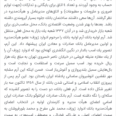
حساب به وجود آوردند و تعداد ٤ اتاق برای بايگانی و تداركات (جهت لوازم
ضروری و ملزومات و مطبوعات) و اتاق‌های مديرعامل و هيأت‌مديره در
نظر گرفتند. آن‌ها سعی داشتند ساختمان بانك جلوه بسيار آبرومندی داشته
باشد. بعدها با بهتر شدن وضعیت اقتصادی بانک، محل مناسب‌تری برای
شعبه بازار خریداری شد و در آبان ١٣٣٧ شعبه يك بازار به محل فعلی منتقل
شد. آرم اوليه بانك آرم اوليه بانك را مرحوم ادوارد ژوزف؛ عضو هيأت‌مديره
و اولين مديرعامل بانك صادرات و معادن ايران پیشنهاد داد. این آرم،
تصوير يك اسب بالدار در نگين انگشتری كهنه‌ای بود كه ادوارد ژوزف آن را
از يك مغازه عتيقه فروشی در خيابان ناصر خسروی تهران به مبلغ يك هزار
ریال خريده بود. اسب سمبل سرعت و استقامت و نجابت است و
بال‌هايش سمبل بلندپروازی و آغوش‌باز است. ضمن اینکه اين آرم مشابه
مهر نقشين انوشيروان ساسانی پادشاه ايران باستان بود. اين آرم پس از
پيروزی انقلاب اسلامی و استانی شدن بانك از سال ١٣٥٨ تاكنون سه بار
تغییر شکل داده است. آرم فعلی بانك، دو دست را به تصویر کشیده که
سکه‌ای را نگه داشته است. آرم بانک صادرات ایرانلوگو بانک صادرات ایران
اسامي اعضای هیأت مدیره و كارمندان اولیه در انتخاب اعضای
هيأت‌مديره بانك ادوارد ژوزف، محمد علی مفرح و محمد بلورفروشان به
سمت اعضای اصلی و علی‌اكبر فخرائی و مصطفی اميرمعزی به سمت