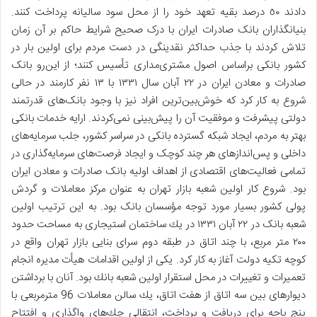
دادند ٥٠ درصد بقيه تعهد خود را از محل سود ساليانه پرداخت کنند.
بنیانگذاران بانک صادرات ایران با درک صحیح شرايط حاکم بر آن زمان
تلاش کردند با جذب حداکثر نقدینگی در دست مردم برای اولین بار در
کشور بانکی براساس اصول مشتری‌مداری تأسیس کنند؛ از این‌رو بانک
صادرات و معادن ایران در ٢٢ آبان سال ١٣٣١ با ١٣ نفر کارمند در حالی
شروع به کار کرد که خوش‌بین‌ترین افراد نیز با وجود بانک‌های قدرتمند
دولتی پیشرفت و موفقیت آن را پیش‌بینی نمی‌کردند. ارایه خدمات بانکی
بهتر به مردم، ایجاد شبکه گسترده بانکی در سراسر کشور، جلب سرمایه‌های
داخلی و پس‌اندازهای هر چند کوچک و ایجاد فرصت‌های سرمایه‌گذاری در
تمامی فعالیت‌های اقتصادی از اهداف اولیه بانک صادرات و معادن ایران
بود. شروع كار اولين شعبه بازار تهران به عنوان مركز معاملات و گردش
پولی کشور بسیار مورد توجه مؤسسان بانک بود. به این ترتیب اولین
شعبه بانک در ٢٢ آبان ١٣٣١ در يك ساختمان استيجاری به مساحت حدود
٢٠٠ متر مربع، با چند اتاق در طبقه دوم سرای بنايی بازار تهران واقع در
كوچه تكيه دولت آغاز به کار کرد. يکی از اولين اقدامات هيأت مديره انجام
تعميرات و تغييرات در محل استقرار اولين شعبه بانك بود. آنان با برداشتن
ديوارهای بين سه اتاق از هفت اتاق، يك سالن معاملات 96 مترمربعی با
پنج باجه براي دريافت و پرداخت، انتقالی چك‌های واگذاری و افتتاح