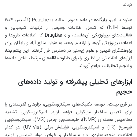
کردند.
علاوه بر این، پایگاه‌های داده عمومی مانند PubChem (تأسیس ۲۰۰۴
توسط NIH) که شامل اطلاعات وسیعی از ترکیبات شیمیایی و
فعالیت‌های بیولوژیکی آن‌هاست، و DrugBank که اطلاعات داروها و
اهداف بیولوژیکی آن‌ها را ارائه می‌دهد، به عنوان منابع آزاد و رایگان برای
پژوهشگران شیمی و علوم زیستی در دسترس قرار گرفتند. این پلتفرم‌ها،
ابزارهای اطلاعاتی بی‌نظیری را برای
دانلود مقاله
‌های مرتبط، یافتن داده‌ها
و انجام تحقیقات فراهم آوردند.
ابزارهای تحلیلی پیشرفته و تولید داده‌های
حجیم
در قرن بیستم، توسعه تکنیک‌های اسپکتروسکوپی، ابزارهای قدرتمندی را
برای تعیین ساختار مولکولی فراهم آورد. اسپکتروسکوپی تشدید
مغناطیس هسته‌ای (NMR)، طیف‌سنجی جرمی (MS)، اسپکتروسکوپی
فروسرخ (IR) و اسپکتروسکوپی فرابنفش-مرئی (UV-Vis) هر کدام
اطلاعات منحصربه‌فردی درباره ساختار و خواص مواد شیمیایی تولید