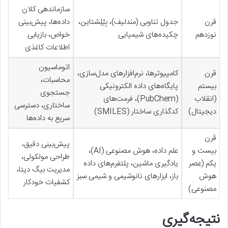
سازماندهی کلان
قرن
جدول تناوبی (مندلیف)، بِیْلِشتاین،
داده‌ها، پیش‌بینی
نوزدهم
چکیده‌های شیمیایی
خواص، بازیابی
اطلاعات کاغذی
اتوماسیون
قرن
کامپیوترها، نرم‌افزارهای مدل‌سازی،
محاسبات،
بیستم
پایگاه‌های داده الکترونیکی
جستجوی
(انقلاب
(PubChem)، فرمت‌های
ساختاری، دسترسی
دیجیتال)
کدگذاری ساختار (SMILES)
سریع به داده‌ها
قرن
پیش‌بینی دقیق،
بیست و
علم داده، هوش مصنوعی (AI)،
طراحی مولکولی،
یکم (عصر
یادگیری ماشین، پلتفرم‌های داده
مدیریت بیگ دیتا،
هوش
باز، ابزارهای نانوشیمی و شیمی سبز
کشفیات خودکار
مصنوعی)
نتیجه‌گیری