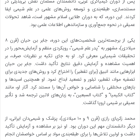
پس از دوران کیمیاگری غربی، دانشمندان مسلمان نقش بی‌بدیلی در
مستندسازی، طبقه‌بندی و توسعه روش‌های علمی در علم شیمی ایفا
کردند. این دوره، که به دوران طلایی اسلام مشهور است، شاهد تحولات
عمیقی در نحوه جمع‌آوری و سازماندهی اطلاعات علمی بود.
یکی از برجسته‌ترین شخصیت‌های این دوره، جابر بن حیان (قرن ۸
میلادی)، مشهور به “پدر علم شیمی”، رویکردی منظم و آزمایش‌محور را در
تحقیقات شیمیایی معرفی کرد. او به جای تکیه بر نظریات صرف، بر
اهمیت مشاهده و آزمایش دقیق نتایج تأکید داشت. جابر بن حیان
ابزارهایی مانند انبیق (برای تقطیر) را اختراع کرد و روش‌های جدیدی برای
تصفیه مواد، تقطیر، تبلور و تصعید ابداع نمود. او همچنین اسیدها و
بازهای مختلفی را شناسایی و خواص آن‌ها را مستند کرد. آثار او، مانند
“کتاب الکیمیا” و “کتاب السبعین”، به زبان‌های لاتین ترجمه شد و تأثیر
عمیقی بر شیمی اروپا گذاشت.
محمد زکریای رازی (قرن ۹ و ۱۰ میلادی)، پزشک و شیمی‌دان ایرانی، از
دیگر دانشمندان مهم این دوران بود. او نیز بر مشاهده و آزمایش تأکید
داشت و اولین تلاش‌ها را برای طبقه‌بندی مواد بر اساس خواصشان انجام