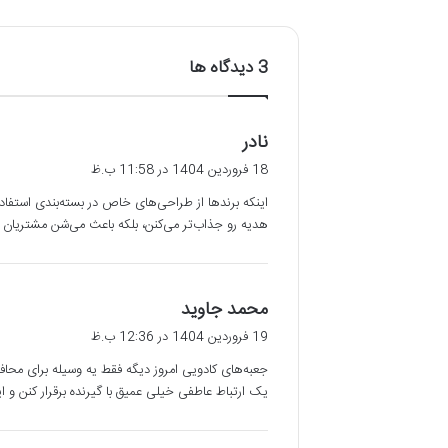
‫3 دیدگاه ها
گ
نادر
ف
18 فروردین 1404 در 11:58 ب.ظ
ت
اینکه برندها از طراحی‌های خاص در بسته‌بندی استفا
:
هدیه رو جذاب‌تر می‌کنن، بلکه باعث می‌شن مشتریان ح
گ
محمد جاوید
ف
19 فروردین 1404 در 12:36 ب.ظ
ت
جعبه‌های کادویی امروز دیگه فقط یه وسیله برای محا
:
یک ارتباط عاطفی خیلی عمیق با گیرنده برقرار کنن و ا