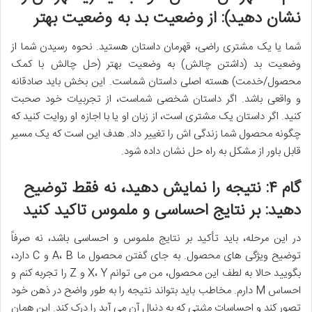
نشان دهید): از وضعیت بد به وضعیت بهتر
شما یا یک مشتری راضی، قهرمان داستان هستید. نحوه رسیدن شما از
وضعیت بد (داشتن چالش) به وضعیت بهتر (حل چالش با کمک
محصول/خدمت) هسته اصلی داستان شماست. این بخش باید صادقانه
و واقعی باشد. اگر داستان شخصی شماست، از تجربیات خود صحبت
کنید. اگر داستان یک مشتری است، از زبان او یا با اجازه او روایت کنید که
چگونه محصول شما زندگی اش را تغییر داد. هدف این است که یک مسیر
قابل باور از مشکل به راه حل نشان داده شود.
گام ۴: نتیجه را نمایش دهید، نه فقط توضیح
دهید: بر نتایج احساسی و ملموس تاکید کنید
در این مرحله، باید تأکید بر نتایج ملموس و احساسی باشد، نه صرفاً
توضیح ویژگی های محصول. به جای گفتن محصول ما A، B و C دارد،
بگویید حالا به لطف این محصول، من می توانم X، Y و Z را تجربه کنم و
احساس M دارم. مخاطب باید بتواند نتیجه را به طور واضح در ذهن خود
تصور کند و احساسات مثبتی که به دنبال آن می آید را درک کند. این همان