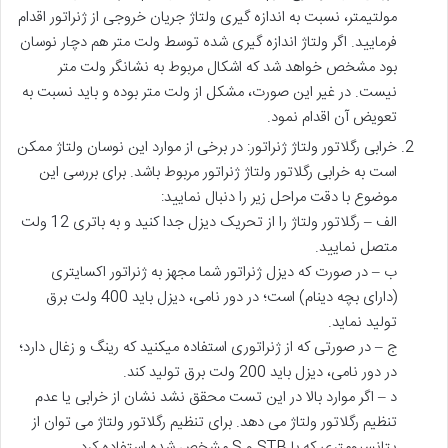
مولتیمتر، نسبت به اندازه گیری ولتاژ جریان خروجی از ژنراتور اقدام
فرمایید. اگر ولتاژ اندازه گیری شده توسط ولت متر هم دچار نوسان
بود مشخص خواهد شد که اشکال مربوط به نشانگر ولت متر
نیست. در غیر این صورت، مشکل از ولت متر بوده و باید نسبت به
تعویض آن اقدام نمود.
خرابی رگلاتور ولتاژ ژنراتور: در برخی از موارد این نوسان ولتاژ ممکن
است به خرابی رگلاتور ولتاژ ژنراتور مربوط باشد. برای بررسی این
موضوع با دقت مراحل زیر را دنبال نمایید:
الف – رگلاتور ولتاژ را از تحریک دیزل جدا کنید و به باتری 12 ولت
متصل نمایید.
ب – در صورت که دیزل ژنراتور شما مجهز به ژنراتور اکسایتری
(دارای بچه دینام) است؛ در دور نامی، دیزل باید 400 ولت برق
تولید نماید.
ج – در صورتی که از ژنراتوری استفاده میکنید که رینگ و زغال دارد؛
در دور نامی، دیزل باید 200 ولت برق تولید کند.
د – اگر موارد بالا در این تست محقق نشد نشان از خرابی یا عدم
تنظیم رگلاتور ولتاژ می دهد. برای تنظیم رگلاتور ولتاژ می توان از
پتانسیومتری که با STB و S مشخص شده استفاده کرد.