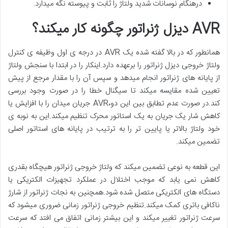
درهنگام نوسانات شدید ولتاژ را ثابت و پیوسته نگه میدارد.
AVR دیزل ژنراتور چگونه کار میکند؟
همانطور که در بالا گفته شده یک AVR در درجه ی اول وظیفه ی کنترل
ولتاژ خروجی دیزل ژنراتور را برعهده دارد.اینکار را در ابتدا با سنجش ولتاژ
از پایانه های ژنراتور انجام میدهد و سپس آن را با مقدار مرجع از پیش
تعیین شده مقایسه میکند تا سیگنال خطا را در صورت وجود بررسی
کند.در صورت عدم تطابق بین این دو،AVR جریان میدان را با افزایش یا
کاهش شار یک جریان به یک استاتور محرک تنظیم میکند.این به نوبه ی
خود ولتاژ بالاتر یا پایین تر را به ترتیب در پایانه های استاتور اصلی
تضمین میکند.
این قطعه به نوعی تضمین میکند که ولتاژ خروجی ژنراتور هیچگاه بقدری
کاهش نمی یابد که موجب اختلال در عملکرد تجهیزات الکتریکی یا
دستگاه های الکتریکی متصل شده شود.همچنین به نجات ژنراتور از شارژ
ناکافی باتری کمک میکند.تنظیم خروجی ژنراتور زمانی ضروری میشود که
سرعت ژنراتور تغییر میکند و این بیشتر زمانی اتفاق می افتد که سرعت