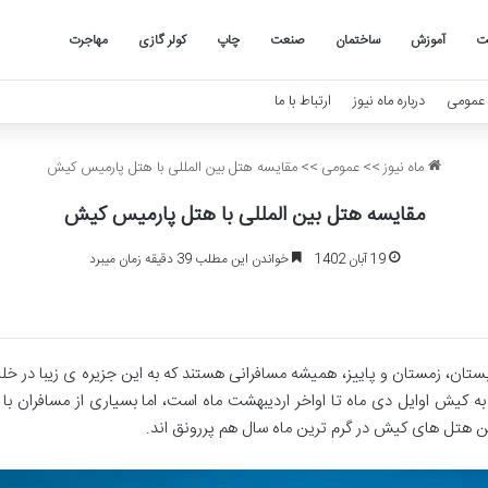
ت
آموزش
ساختمان
صنعت
چاپ
کولر گازی
مهاجرت
عمومی
درباره ماه نیوز
ارتباط با ما
ماه نیوز
>>
عمومی
>>
مقایسه هتل بین المللی با هتل پارمیس کیش
مقایسه هتل بین المللی با هتل پارمیس کیش
19 آبان 1402
خواندن این مطلب 39 دقیقه زمان میبرد
بستان، زمستان و پاییز، همیشه مسافرانی هستند که به این جزیره ی زیبا در 
به کیش اوایل دی ماه تا اواخر اردیبهشت ماه است، اما بسیاری از مسافران 
این هتل های کیش در گرم ترین ماه سال هم پررونق اند.