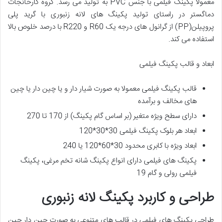
معمولاً پکینگ فیلمی با جنس PVC به تولید می رسد. گروه کارخانجات
دماگستر در راستای تولید پکینگ های لانه زنبوری با گرید پلی
پروپیلن(PP) از گرانول های درجه یک R60 و R220 با درصد خلوص بالا
استفاده می کند.
ابعاد و قالب پکینگ فیلمی
قالب پکینگ فیلمی معمولا به صورت شیار دار و یا چین دار یا چین
های مخالف و برآمده
دارای سطح ویژه متغیر (بر اساس گام پکینگ) از 170 تا 270
ابعاد هر بلوک پکینگ فیلمی 30*30*120
ابعاد ویژه با کابری محدود 30*60*120 یا 240
پکینگ های فیلمی دارای انواع پکینگ شانه تخم مرغی، پکینگ
فیلمی رولی و گام 19
طراحی و کاربرد پکینگ لانه زنبوری
طراحی پکینگ های فیلمی در قالب های متنوعی به صورت چین دار چین