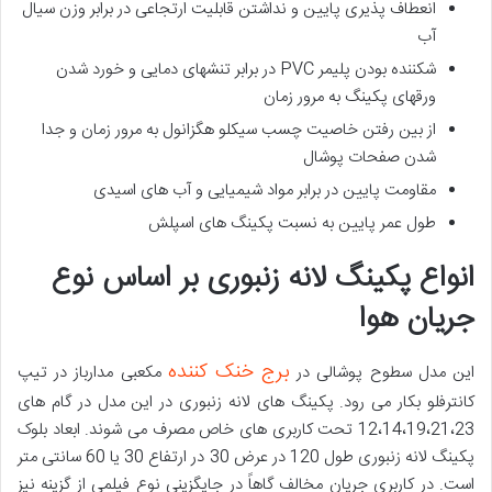
انعطاف پذیری پایین و نداشتن قابلیت ارتجاعی در برابر وزن سیال
آب
شکننده بودن پلیمر PVC در برابر تنشهای دمایی و خورد شدن
ورقهای پکینگ به مرور زمان
از بین رفتن خاصیت چسب سیکلو هگزانول به مرور زمان و جدا
شدن صفحات پوشال
مقاومت پایین در برابر مواد شیمیایی و آب های اسیدی
طول عمر پایین به نسبت پکینگ های اسپلش
انواع پکینگ لانه زنبوری بر اساس نوع
جریان هوا
برج خنک کننده
این مدل سطوح پوشالی در
مکعبی مدارباز در تیپ
کانترفلو بکار می رود. پکینگ های لانه زنبوری در این مدل در گام های
12،14،19،21،23 تحت کاربری های خاص مصرف می شوند. ابعاد بلوک
پکینگ لانه زنبوری طول 120 در عرض 30 در ارتفاع 30 یا 60 سانتی متر
است. در کاربری جریان مخالف گاهاً در جایگزینی نوع فیلمی از گزینه نیز