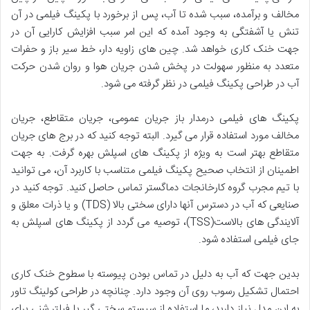
مخالف و برآمده، سبب شده تا آب، پس از برخورد با پکینگ فیلمی در آن
تنش یا آشفتگی به وجود آمده که این امر سبب افزایش کارایی آن در
جهت خنک کاری خواهد شد. چین های زاویه دار، خط سیر باز و حفرات
متعدد به منظور سهولت در پخش شدن جریان هوا و روان شدن حرکت
آب در طراحی پکینگ فیلمی در نظر گرفته می شود.
پکینگ های فیلمی درمدار باز جریان عمومی، جریان متقاطع، جریان
مخالف مورد استفاده قرار می گیرد. البته توجه کنید که در برج های جریان
متقاطع بهتر است به ویژه از پکینگ های اسپلش بهره گرفت. به جهت
اطمینان از انتخاب صحیح پکینگ فیلمی متناسب با کاربرد آن، می توانید
با تیم مجرب گروه کارخانجات دماگستر تماس حاصل کنید. توجه کنید در
صنایعی که آب در دسترس آنها دارای سختی بالا (TDS) و یا ذرات معلق و
آلایندگی های بالاست(TSS)، توصیه می گردد از پکینگ های اسپلش به
جای فیلمی استفاده شود.
بدین جهت که آب به دلیل در تماس بودن پیوسته با سطوح خنک کاری
احتمال تشکیل رسوب روی آن وجود دارد. چنانچه در طراحی کولینگ تاور
به این مدل نیاز دارید، ما استفاده از سیستم سختی گیر یا فیلتر شنی برای