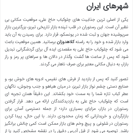
شهرهای ایران
یکی از اصلی ترین جذابیت های چلوکباب حاج علی، موقعیت مکانی بی
نظیر آن است. این رستوران در قلب تپنده بازار تاریخی تبریز، بزرگترین بازار
سرپوشیده جهان و ثبت شده در یونسکو، قرار دارد. برای رسیدن به آن باید
وارد بازار شده و خود را به راسته
کلاهدوزان
برسانید. همین موقعیت باعث
می شود که چلوکباب حاج علی به مقصدی ایده آل برای گردشگرانی تبدیل
شود که پس از ساعت ها گشت وگذار در دالان ها و سراهای پر رمز و راز
بازار، به دنبال مکانی معتبر برای صرف ناهار می گردند.
تصور کنید که پس از بازدید از فرش های نفیس، ادویه های خوش بو، و
صنایع دستی چشم نواز بازار تبریز، در میان هیاهو و جنب وجوش، ناگهان
عطر کباب تازه شما را به سمت خود بکشاند. این دقیقاً همان تجربه ای
است که چلوکباب حاج علی به بازدیدکنندگان ارائه می دهد. قرار گرفتن
رستوران در بازار، مزایای بسیاری دارد؛ از جمله دسترسی آسان برای
بازارگردان و خریدارانی که زمان محدودی دارند. با این حال، پیدا کردن
رستوران در شلوغی و پیچ وخم های بازار ممکن است کمی چالش برانگیز
باشد. توصیه می شود از قبل آدرس دقیق را در نقشه مشخص کنید یا از