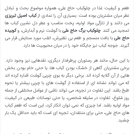
طعم و کیفیت غذا در چلوکباب حاج علی، همواره موضوع بحث و تبادل
نظر میان مشتریان بوده است. بسیاری آن را نمادی از
کباب اصیل تبریزی
می دانند و از تازگی مواد اولیه، پخت مناسب و عطر دل نشین کباب ها
تمجید می کنند.
چلوکباب برگ حاج علی
با گوشت نرم و آبدارش، و
کوبیده
حاج علی
با بافت منسجم و طعم بی نظیرش، اغلب مورد ستایش قرار می
گیرند. جوجه کباب نیز جایگاه خود را در میان محبوبیت ها دارد.
با این حال، مانند هر رستوران پرطرفدار دیگری، نقدهایی نیز وجود دارد.
برخی مشتریان گاهی از خشک بودن کباب ها، یا حتی خام بودن بخش
هایی از آن گلایه کرده اند. برخی دیگر به بوی چربی گوشت اشاره کرده اند
که می تواند نشانه ای از استفاده از گوشت های با چربی بیشتر یا نحوه
طبخ باشد. این تفاوت در تجربه، می تواند ناشی از عوامل مختلفی از جمله
روز شلوغ، تفاوت در سلیقه شخصی، یا حتی نوسانات طبیعی در کیفیت
مواد اولیه باشد. اما چیزی که نمی توان انکار کرد، این است که طعم کباب
های حاج علی، حتی برای منتقدان، تجربه ای است که باید حداقل یک بار
چشید.