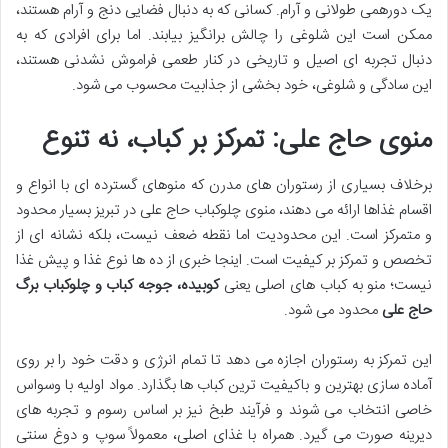
یک دورهمی طولانی و آرام. کسانی که به دنبال فضایی دنج و آرام هستند،
ممکن است این شلوغی را چالش برانگیز بیابند. اما برای افرادی که به
دنبال تجربه ای اصیل و تاریخی در کنار طعمی فراموش نشدنی هستند،
این سادگی و شلوغی، خود بخشی از جذابیت محسوب می شود.
منوی حاج علی: تمرکز بر کباب، نه تنوع
برخلاف بسیاری از رستوران های مدرن که منوهای گسترده ای با انواع و
اقسام غذاها ارائه می دهند، منوی چلوکباب حاج علی در تبریز بسیار محدود
و متمرکز است. این محدودیت اما نقطه ضعف نیست، بلکه نشانه ای از
تخصص و تمرکز بر کیفیت است. اینجا خبری از ده ها نوع غذا و پیش غذا
نیست؛ منو به کباب های اصلی یعنی
کوبیده، جوجه کباب و چلوکباب برگ
حاج علی
محدود می شود.
این تمرکز به رستوران اجازه می دهد تا تمام انرژی و دقت خود را بر روی
آماده سازی بهترین و باکیفیت ترین کباب ها بگذارد. مواد اولیه با وسواس
خاصی انتخاب می شوند و فرآیند طبخ نیز بر اساس رسوم و تجربه های
دیرینه صورت می گیرد. همراه با غذای اصلی، معمولاً سوپ و دوغ سنتی