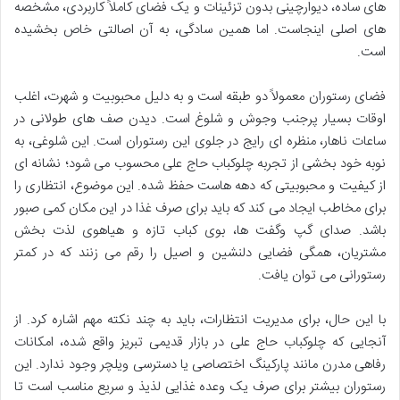
های ساده، دیوارچینی بدون تزئینات و یک فضای کاملاً کاربردی، مشخصه
های اصلی اینجاست. اما همین سادگی، به آن اصالتی خاص بخشیده
است.
فضای رستوران معمولاً دو طبقه است و به دلیل محبوبیت و شهرت، اغلب
اوقات بسیار پرجنب وجوش و شلوغ است. دیدن صف های طولانی در
ساعات ناهار، منظره ای رایج در جلوی این رستوران است. این شلوغی، به
نوبه خود بخشی از تجربه چلوکباب حاج علی محسوب می شود؛ نشانه ای
از کیفیت و محبوبیتی که دهه هاست حفظ شده. این موضوع، انتظاری را
برای مخاطب ایجاد می کند که باید برای صرف غذا در این مکان کمی صبور
باشد. صدای گپ وگفت ها، بوی کباب تازه و هیاهوی لذت بخش
مشتریان، همگی فضایی دلنشین و اصیل را رقم می زنند که در کمتر
رستورانی می توان یافت.
با این حال، برای مدیریت انتظارات، باید به چند نکته مهم اشاره کرد. از
آنجایی که چلوکباب حاج علی در بازار قدیمی تبریز واقع شده، امکانات
رفاهی مدرن مانند پارکینگ اختصاصی یا دسترسی ویلچر وجود ندارد. این
رستوران بیشتر برای صرف یک وعده غذایی لذیذ و سریع مناسب است تا