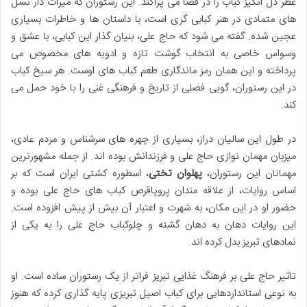
عطر دل انگیز کباب را در فضا می پراکند. این رستوران که میراث دار نسل
های متمادی در هنر کبابی گری است، با داستان ها و خاطرات بسیاری
عجین شده. گفته می شود که حاج علی، بنیان گذار این کبابی، با عشق و
وسواس خاصی به انتخاب گوشت تازه و ادویه های مخصوص می
پرداخته و این همان رمز ماندگاری طعم کباب های اوست. هر سیخ کباب
در این رستوران، گویی فصلی از تاریخ و فرهنگی غنی را با خود حمل می
کند.
در طول این سالیان دراز، بسیاری از چهره های سرشناس و مردم عادی،
میزبان مهمان نوازی حاج علی و فرزندانش بوده اند. از جمله مشهورترین
مهمانان این رستوران،
پهلوان تختی
، اسطوره کشتی ایران است که بر
اساس روایات، از علاقه مندان پروپاقرص کباب های حاج علی بوده و
حضور او در این مکان، به شهرت و اعتبار آن بیش از پیش افزوده است.
این روایات دهان به دهان گشته و چلوکباب حاج علی را به یکی از
نمادهای تبریز بدل کرده اند.
تاثیر حاج علی بر فرهنگ غذایی تبریز فراتر از یک رستوران ساده است. او
به نوعی استانداردهایی برای کباب اصیل تبریزی پایه گذاری کرده که هنوز