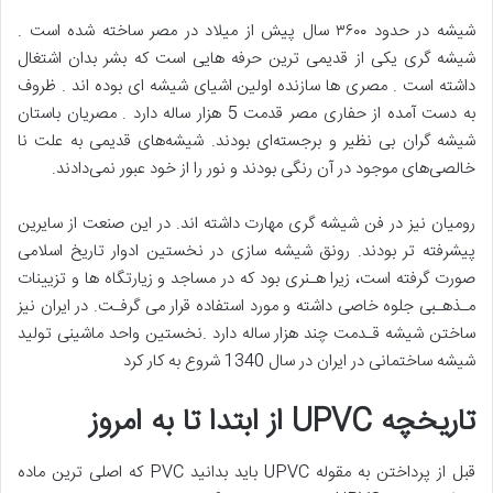
شیشه در حدود ۳۶۰۰ سال پیش از میلاد در مصر ساخته شده است .
شیشه گری یکی از قدیمی ترین حرفه هایی است که بشر بدان اشتغال
داشته است . مصری ها سازنده اولین اشیای شیشه ای بوده اند . ظروف
به دست آمده از حفاری مصر قدمت 5 هزار ساله دارد . مصریان باستان
شیشه گران بی نظیر و برجسته‌ای بودند. شیشه‌های قدیمی به علت نا
خالصی‌های موجود در آن رنگی بودند و نور را از خود عبور نمی‌دادند.
رومیان نیز در فن شیشه گری مهارت داشته اند. در این صنعت از سایرین
پیشرفته تر بودند. رونق شیشه سازی در نخستین ادوار تاریخ اسلامی
صورت گرفته است، زیرا هـنری بود که در مساجد و زیارتگاه ها و تزیینات
مـذهـبی جلوه خاصی داشته و مورد استفاده قرار می گرفـت. در ایران نیز
ساختن شیشه قـدمت چند هزار ساله دارد .نخستین واحد ماشینی تولید
شیشه ساختمانی در ایران در سال 1340 شروع به کار کرد
تاریخچه UPVC از ابتدا تا به امروز
قبل از پرداختن به مقوله UPVC باید بدانید PVC که اصلی ترین ماده