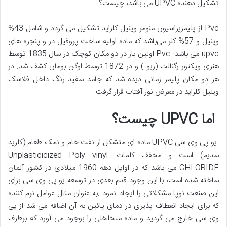
تشکیل دهنده UPVC می باشد، چیست؟
Pvc از پلیمریزاسیون منومر وینیل کلراید تشکیل می گردد و شامل 43%
وینیل و 57% کلر می‌باشد که ماده اولیه ساخت پروفیل در و پنجره های
upvc می باشد. Pvc اولین بار در دو مکان کوچک در سال 1835 توسط
هنری ویکتور رگنالت (ریو ) و در 1872 توسط اوگن بومان کشف شد. در
هر دو مکان پلیمر زمانی دیده شد که جامد سفید رنگ داخل فلاسک
وینیل کلراید در معرض نور آفتاب قرار گرفت.
اما UPVC چیست؟
یو پی وی سی UPVC ماده ای متشکل از نفت خام و نمک طعام (کلرید
سدیم) است و مخفف کلمات :Unplasticicized Poly vinyl
CHLORIDE می باشد که در اوایل دهه 1960 میلادی در کشور آلمان
ساخته شده است، با این وجود قدم بعدی در توسعه یو پی وی سی برای
این صنعت نوپا مشکلاتی را ایجاد نمود .به عنوان مثال عوامل نرم کننده
که برای ایجاد انعطاف پذیری در دمای پائین به آن اضافه می شد از پی
وی سی خارج می گردید و ماده متخلخلی را بوجود می آورد که برطرف