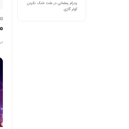
پدرام رمضانی
در
علت خنک نکردن
کولر گازی
م
در