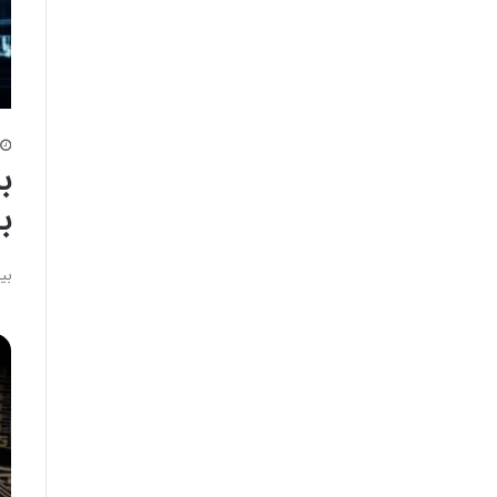
ب
ب
بی