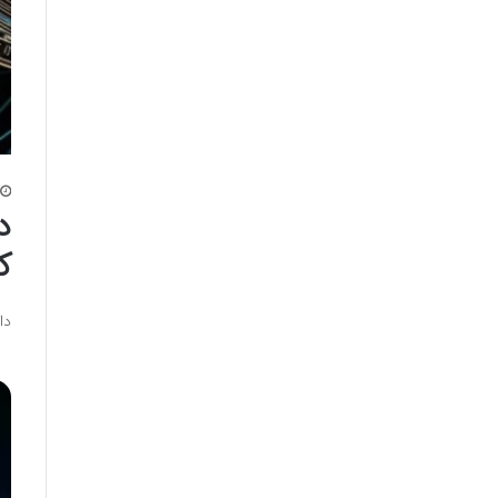
د
ک
دانلود