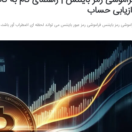
راموشی رمز بایننس | راهنمای گام به گام
ازیابی حساب
اموشی رمز بایننس فراموشی رمز عبور بایننس می تواند لحظه ای اضطراب آور باشد،