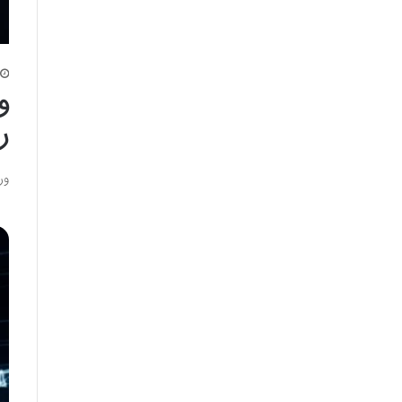
و
ر
ور