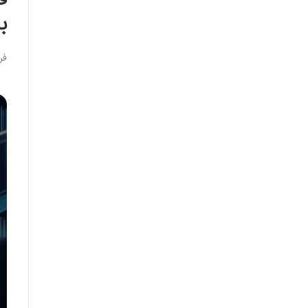
ف
ب
فر