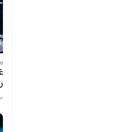
غ
ر
غی