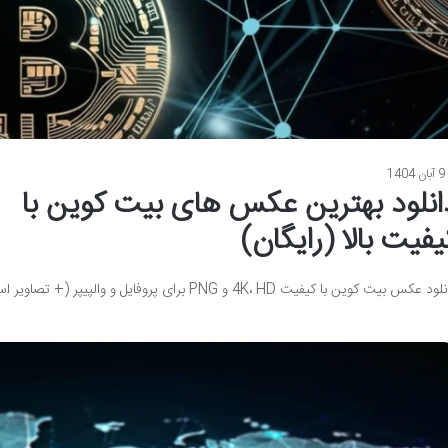
9 آبان 1404
انلود بهترین عکس های بیت کوین با
یفیت بالا (رایگان)
 عکس بیت کوین با کیفیت 4K، HD و PNG برای پروفایل و والپیپر (+ تصاویر استوک رایگان) افراد زیادی…