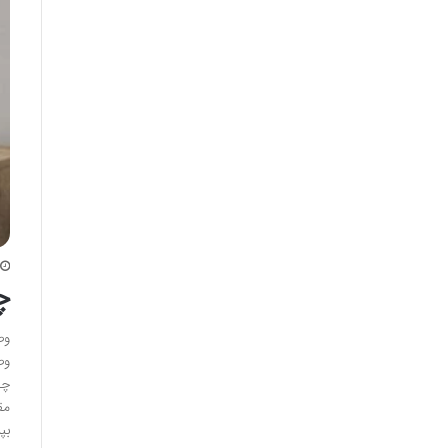
چ
وص
وص
چه
مق
بپ