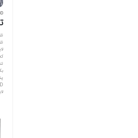
ت
تل
تل
که
تن
پش
لا