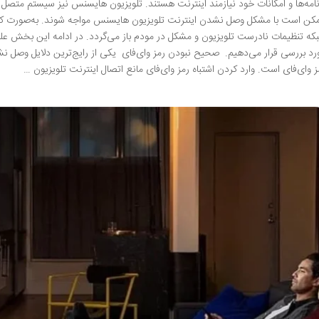
نامه‌ها و امکانات خود نیازمند اینترنت هستند. تلویزیون هایسنس نیز سیستم متصل به
کن است با مشکل وصل نشدن اینترنت تلویزیون هایسنس مواجه شوند. به‌صورت کل
که تنظیمات نادرست تلویزیون و مشکل در مودم باز می‌گردد. در ادامه این بخش عل
رد بررسی قرار می‌دهیم. صحیح نبودن رمز وای‌فای یکی از رایج‌ترین دلایل وصل 
ز وای‌فای است. وارد کردن اشتباه رمز وای‌فای مانع اتصال اینترنت تلویزیون …