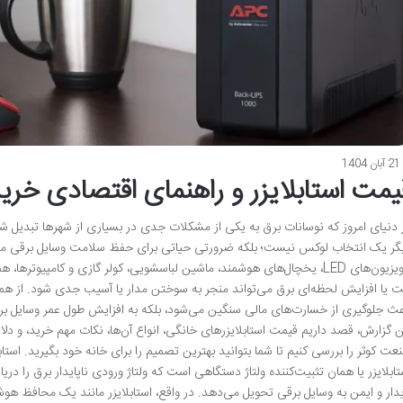
21 آبان 1404
یمت استابلایزر و راهنمای اقتصادی خر
 دنیای امروز که نوسانات برق به یکی از مشکلات جدی در بسیاری از شهرها تبدیل شده، ا
گر یک انتخاب لوکس نیست؛ بلکه ضرورتی حیاتی برای حفظ سلامت وسایل برقی منزل 
تلویزیون‌های LED، یخچال‌های هوشمند، ماشین لباسشویی، کولر گازی و کامپ
ت یا افزایش لحظه‌ای برق می‌تواند منجر به سوختن مدار یا آسیب جدی شود. از همین
عث جلوگیری از خسارت‌های مالی سنگین می‌شود، بلکه به افزایش طول عمر وسایل 
ن گزارش، قصد داریم قیمت استابلایزرهای خانگی، انواع آن‌ها، نکات مهم خرید، و دلا
عت کوثر را بررسی کنیم تا شما بتوانید بهترین تصمیم را برای خانه خود بگیرید. اس
تابلایزر یا همان تثبیت‌کننده ولتاژ دستگاهی است که ولتاژ ورودی ناپایدار برق را در
یدار و ایمن به وسایل برقی تحویل می‌دهد. در واقع، استابلایزر مانند یک محافظ هو