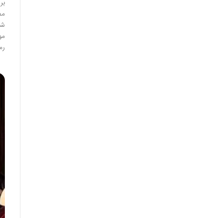
بر
مم
شب
مو
رم