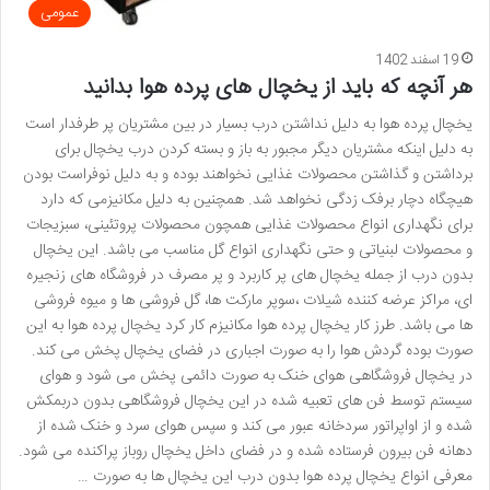
عمومی
19 اسفند 1402
هر آنچه که باید از یخچال های پرده هوا بدانید
یخچال پرده هوا به دلیل نداشتن درب بسیار در بین مشتریان پر طرفدار است
به دلیل اینکه مشتریان دیگر مجبور به باز و بسته کردن درب یخچال برای
برداشتن و گذاشتن محصولات غذایی نخواهند بوده و به دلیل نوفراست بودن
هیچگاه دچار برفک زدگی نخواهد شد. همچنین به دلیل مکانیزمی که دارد
برای نگهداری انواع محصولات غذایی همچون محصولات پروتئینی، سبزیجات
و محصولات لبنیاتی و حتی نگهداری انواع گل مناسب می باشد. این یخچال
بدون درب از جمله یخچال های پر کاربرد و پر مصرف در فروشگاه های زنجیره
ای، مراکز عرضه کننده شیلات ،سوپر مارکت ها، گل فروشی ها و میوه فروشی
ها می باشد. طرز کار یخچال پرده هوا مکانیزم کار کرد یخچال پرده هوا به این
صورت بوده گردش هوا را به صورت اجباری در فضای یخچال پخش می کند.
در یخچال فروشگاهی هوای خنک به صورت دائمی پخش می شود و هوای
سیستم توسط فن های تعبیه شده در این یخچال فروشگاهی بدون دربمکش
شده و از اواپراتور سردخانه عبور می کند و سپس هوای سرد و خنک شده از
دهانه فن بیرون فرستاده شده و در فضای داخل یخچال روباز پراکنده می شود.
معرفی انواع یخچال پرده هوا بدون درب این یخچال ها به صورت …