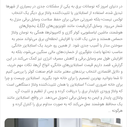
در دنیای امروز که نوسانات برق به یکی از مشکلات جدی در بسیاری از شهرها
تبدیل شده، استفاده از استابلایزر یا تثبیت‌کننده ولتاژ برق دیگر یک انتخاب
لوکس نیست؛ بلکه ضرورتی حیاتی برای حفظ سلامت وسایل برقی منزل به
شمار می‌رود. وسایل گران‌قیمت مانند تلویزیون‌های LED، یخچال‌های
هوشمند، ماشین لباسشویی، کولر گازی و کامپیوترها، همگی به نوسان ولتاژ
حساس هستند و حتی یک افت یا افزایش لحظه‌ای برق می‌تواند منجر به
سوختن مدار یا آسیب جدی شود. از همین رو، خرید یک استابلایزر خانگی
مناسب نه‌تنها باعث جلوگیری از خسارت‌های مالی سنگین می‌شود، بلکه به
افزایش طول عمر وسایل برقی و کاهش مصرف انرژی نیز کمک می‌کند.در این
گزارش، قصد داریم قیمت استابلایزرهای خانگی، انواع آن‌ها، نکات مهم خرید،
و دلایل اقتصادی انتخاب برندهای معتبر مانند فیام صنعت کوثر را بررسی کنیم
تا شما بتوانید بهترین تصمیم را برای خانه خود بگیرید. استابلایزر چیست و چرا
برای خانه ضروری است؟ استابلایزر یا همان تثبیت‌کننده ولتاژ دستگاهی است
که ولتاژ ورودی ناپایدار برق را دریافت کرده و پس از تنظیم و تثبیت آن،
ولتاژی پایدار و ایمن به وسایل برقی تحویل می‌دهد. در واقع، استابلایزر مانند
یک محافظ هوشمند عمل می‌کند که به صورت مداوم برق را کنترل کرده و
هرگونه …