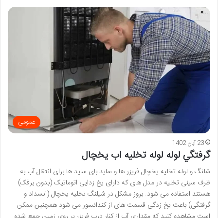
عمومی
23 آبان 1402
گرفتگي لوله لوله تخلیه اب یخچال
شلنگ و لوله تخلیه یخچال فریزر ها و ساید بای ساید ها برای انتقال آب به
ظرف سینی تخلیه در مدل های که دارای یخ زدایی اتوماتیک (بدون برفک)
هستند استفاده می شود. بروز مشکل در شیلنگ تخلیه یخچال (انسداد و
گرفتگی) باعث یخ زدگی قسمت های از کندانسور می شود همچنین ممکن
است مشاهده کنید که مقداری آب از کنار درب فریزر بر روی زمین جمع شده