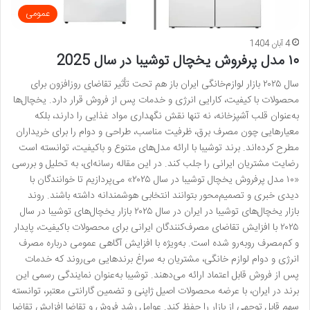
عمومی
4 آبان 1404
۱۰ مدل پرفروش یخچال توشیبا در سال 2025
سال ۲۰۲۵ بازار لوازم‌خانگی ایران باز هم تحت تأثیر تقاضای روزافزون برای
محصولات با کیفیت، کارایی انرژی و خدمات پس از فروش قرار دارد. یخچال‌ها
به‌عنوان قلب آشپزخانه، نه تنها نقش نگهداری مواد غذایی را دارند، بلکه
معیارهایی چون مصرف برق، ظرفیت مناسب، طراحی و دوام را برای خریداران
مطرح کرده‌اند. برند توشیبا با ارائه مدل‌های متنوع و باکیفیت، توانسته است
رضایت مشتریان ایرانی را جلب کند. در این مقاله رسانه‌ای، به تحلیل و بررسی
«۱۰ مدل پرفروش یخچال توشیبا در سال ۲۰۲۵» می‌پردازیم تا خوانندگان با
دیدی خبری و تصمیم‌محور بتوانند انتخابی هوشمندانه داشته باشند. روند
بازار یخچال‌های توشیبا در ایران در سال ۲۰۲۵ بازار یخچال‌های توشیبا در سال
۲۰۲۵ با افزایش تقاضای مصرف‌کنندگان ایرانی برای محصولات باکیفیت، پایدار
و کم‌مصرف روبه‌رو شده است. به‌ویژه با افزایش آگاهی عمومی درباره مصرف
انرژی و دوام لوازم خانگی، مشتریان به سراغ برندهایی می‌روند که خدمات
پس از فروش قابل اعتماد ارائه می‌دهند. توشیبا به‌عنوان نمایندگی رسمی این
برند در ایران، با عرضه محصولات اصیل ژاپنی و تضمین گارانتی معتبر، توانسته
سهم قابل توجهی از بازار را حفظ کند. عوامل رشد فروش و تقاضا افزایش تقاضا