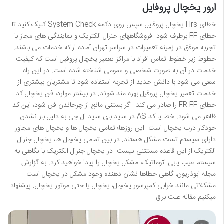
ارور یخچال پروفایل
خطای Hrs یخچال پروفایل سپس روی دکمه System Check کلیک کنید تا
خطای FF برطرف شود. فروشگاههای جنرال الکتریک و نمایندگی های مجاز با
تجربه موفق در زمینه تعمیرات در سراسر تهران آماده ارائه خدمات می باشند.
خطوط زیر خطوط تماس افراد با مراکز تعمیر یخچال پروفیل است که کیفیت
خدمات در آن به صورت شخصی و عمومی شناخته شده است. در این راه
سعی می شود با دانش جدید از تجربه استفاده شود تا مشتریان بیشتری از
خدمات تعمیر یخچال پروفیل بهره مند شوند. در بیشتر موارد، فن یخچال کد
خطای ER FF را صادر می کند. اگر بستنی مانع از چرخاندن فن شود، این کد
ظاهر می شود. خطا یا کد AS در ساید بای ساید ال جی به دلیل باز نشدن
خودکار درب یخچال است. این روزها؛ تمامی یخچال ها و یخچال های مجاور
دارای سیستم تست مشکل هستند. در بین تمامی یخچال ها، یخچال جنرال
الکتریک از این قاعده مستثنی نیست. در یخچال جنرال الکتریک با نگاهی به
سیستم عیب یابی اتوماتیک، مشکل یخچال را پیدا خواهید کرد. به گزارش
مجله ابوذریون، گاهی خطاها نشان دهنده وجود مشکل در یخچال است.
مشکلاتی مانند خرابی کمپرسور یخچال، یخچال یا حتی موتور یخچال. پیشنهاد
میکنیم مقاله علت برق …