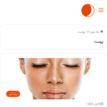
منو
ماه نیوز
>>
پوست
پوست
پزشکی
8 آبان 1404