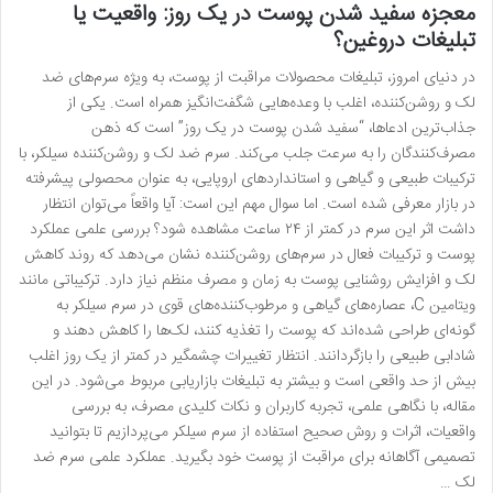
معجزه سفید شدن پوست در یک روز: واقعیت یا
تبلیغات دروغین؟
در دنیای امروز، تبلیغات محصولات مراقبت از پوست، به ویژه سرم‌های ضد
لک و روشن‌کننده، اغلب با وعده‌هایی شگفت‌انگیز همراه است. یکی از
جذاب‌ترین ادعاها، “سفید شدن پوست در یک روز” است که ذهن
مصرف‌کنندگان را به سرعت جلب می‌کند. سرم ضد لک و روشن‌کننده سیلکر، با
ترکیبات طبیعی و گیاهی و استانداردهای اروپایی، به عنوان محصولی پیشرفته
در بازار معرفی شده است. اما سوال مهم این است: آیا واقعاً می‌توان انتظار
داشت اثر این سرم در کمتر از ۲۴ ساعت مشاهده شود؟ بررسی علمی عملکرد
پوست و ترکیبات فعال در سرم‌های روشن‌کننده نشان می‌دهد که روند کاهش
لک و افزایش روشنایی پوست به زمان و مصرف منظم نیاز دارد. ترکیباتی مانند
ویتامین C، عصاره‌های گیاهی و مرطوب‌کننده‌های قوی در سرم سیلکر به
گونه‌ای طراحی شده‌اند که پوست را تغذیه کنند، لک‌ها را کاهش دهند و
شادابی طبیعی را بازگردانند. انتظار تغییرات چشمگیر در کمتر از یک روز اغلب
بیش از حد واقعی است و بیشتر به تبلیغات بازاریابی مربوط می‌شود. در این
مقاله، با نگاهی علمی، تجربه کاربران و نکات کلیدی مصرف، به بررسی
واقعیات، اثرات و روش صحیح استفاده از سرم سیلکر می‌پردازیم تا بتوانید
تصمیمی آگاهانه برای مراقبت از پوست خود بگیرید. عملکرد علمی سرم ضد
لک …