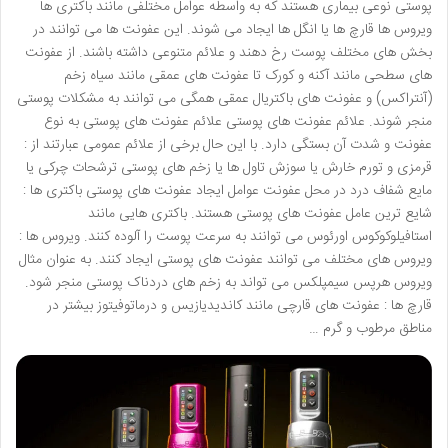
پوستی نوعی بیماری هستند که به واسطه عوامل مختلفی مانند باکتری ها
ویروس ها قارچ ها یا انگل ها ایجاد می شوند. این عفونت ها می توانند در
بخش های مختلف پوست رخ دهند و علائم متنوعی داشته باشند. از عفونت
های سطحی مانند آکنه و کورک تا عفونت های عمقی مانند سیاه زخم
(آنتراکس) و عفونت های باکتریال عمقی همگی می توانند به مشکلات پوستی
منجر شوند. علائم عفونت های پوستی علائم عفونت های پوستی به نوع
عفونت و شدت آن بستگی دارد. با این حال برخی از علائم عمومی عبارتند از :
قرمزی و تورم خارش یا سوزش تاول ها یا زخم های پوستی ترشحات چرکی یا
مایع شفاف درد در محل عفونت عوامل ایجاد عفونت های پوستی باکتری ها :
شایع ترین عامل عفونت های پوستی هستند. باکتری هایی مانند
استافیلوکوکوس اورئوس می توانند به سرعت پوست را آلوده کنند. ویروس ها :
ویروس های مختلف می توانند عفونت های پوستی ایجاد کنند. به عنوان مثال
ویروس هرپس سیمپلکس می تواند به زخم های دردناک پوستی منجر شود.
قارچ ها : عفونت های قارچی مانند کاندیدیازیس و درماتوفیتوز بیشتر در
مناطق مرطوب و گرم …