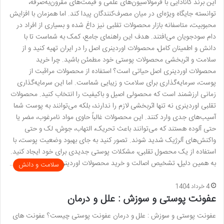
این برند کانادایی با فرمولاسیون‌های علمی و قیمت‌های مقرون‌به‌صرفه،
توانسته جایگاه ویژه‌ای در میان مصرف‌کنندگان پیدا کند. اما همزمان با افزایش
محبوبیت، متاسفانه بازار محصولات تقلبی نیز داغ شده و بسیاری از افراد در
دام سودجویان می‌افتند. هدف این راهنمای جامع، کمک به شماست تا با
دانش و اطمینان کامل، محصولات اوردینری اصل را در ایران تهیه کنید و از
سلامت و اثربخشی محصولات پوستی خود مطمئن باشید. چرا خرید
محصولات اوردینری اصل حیاتی است؟ استفاده از محصولات مراقبت از
پوست، سرمایه‌گذاری برای سلامت و زیبایی شماست. اما این سرمایه‌گذاری
زمانی ارزشمند است که محصولی اصیل و باکیفیت را انتخاب کنید. محصولات
تقلبی اوردینری نه تنها اثربخشی لازم را ندارند، بلکه می‌توانند به پوست شما
آسیب‌های جدی وارد کنند. این محصولات غالباً حاوی مواد نامرغوب، مضر یا
حتی آلوده هستند که می‌توانند باعث تحریک، التهاب، جوش، لک و حتی
واکنش‌های آلرژیک شدید شوند. تصور کنید به جای بهبود وضعیت پوست، با
استفاده از یک محصول تقلبی، مشکلات پوستی جدیدی برای خود ایجاد کنید.
به همین دلیل، تشخیص اصالت و خرید محصولات اوردینری اصل از اهمیت …
سلامت و دانش
4 خرداد 1404
عفونت پوستی و سوزش : علل و درمان
عفونت پوستی و سوزش : علل و درمان عفونت پوستی چیست؟ عفونت های