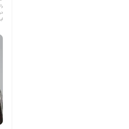
را
در
ای