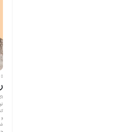
3
ر
اگ
تو
کن
و 
شب
حت